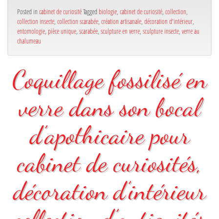
Posted in
cabinet de curiosité
Tagged
biologie
,
cabinet de curiosité
,
collection
,
collection insecte
,
collection scarabée
,
création artisanale
,
décoration d'intérieur
,
entomologie
,
pièce unique
,
scarabée
,
sculpture en verre
,
sculpture insecte
,
verre au
chalumeau
Coquillage fossilisé en
verre dans son bocal
d’apothicaire pour
cabinet de curiosités,
décoration d’intérieur
collection d’antiquités