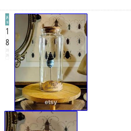
JA
N
1
8
20
26