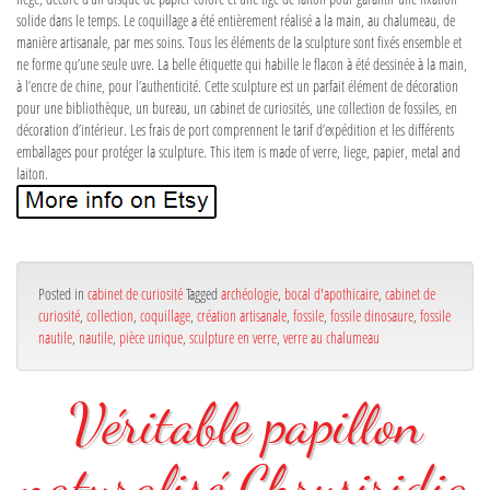
solide dans le temps. Le coquillage a été entièrement réalisé a la main, au chalumeau, de
manière artisanale, par mes soins. Tous les éléments de la sculpture sont fixés ensemble et
ne forme qu’une seule uvre. La belle étiquette qui habille le flacon à été dessinée à la main,
à l’encre de chine, pour l’authenticité. Cette sculpture est un parfait élément de décoration
pour une bibliothèque, un bureau, un cabinet de curiosités, une collection de fossiles, en
décoration d’intérieur. Les frais de port comprennent le tarif d’expédition et les différents
emballages pour protéger la sculpture. This item is made of verre, liege, papier, metal and
laiton.
Posted in
cabinet de curiosité
Tagged
archéologie
,
bocal d'apothicaire
,
cabinet de
curiosité
,
collection
,
coquillage
,
création artisanale
,
fossile
,
fossile dinosaure
,
fossile
nautile
,
nautile
,
pièce unique
,
sculpture en verre
,
verre au chalumeau
Véritable papillon
naturalisé Chrysiridia