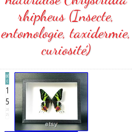
rhipheus (Insecte,
entomologie, taxidermie,
curiosité)
DÉ
C
1
5
20
25