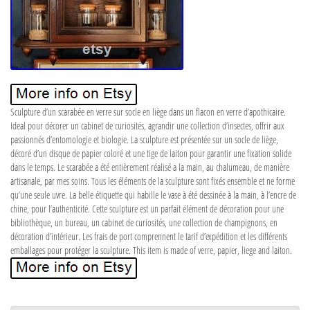
Sculpture d’un scarabée en verre sur socle en liège dans un flacon en verre d’apothicaire.
Ideal pour décorer un cabinet de curiosités, agrandir une collection d’insectes, offrir aux
passionnés d’entomologie et biologie. La sculpture est présentée sur un socle de liège,
décoré d’un disque de papier coloré et une tige de laiton pour garantir une fixation solide
dans le temps. Le scarabée a été entièrement réalisé a la main, au chalumeau, de manière
artisanale, par mes soins. Tous les éléments de la sculpture sont fixés ensemble et ne forme
qu’une seule uvre. La belle étiquette qui habille le vase à été dessinée à la main, à l’encre de
chine, pour l’authenticité. Cette sculpture est un parfait élément de décoration pour une
bibliothèque, un bureau, un cabinet de curiosités, une collection de champignons, en
décoration d’intérieur. Les frais de port comprennent le tarif d’expédition et les différents
emballages pour protéger la sculpture. This item is made of verre, papier, liege and laiton.