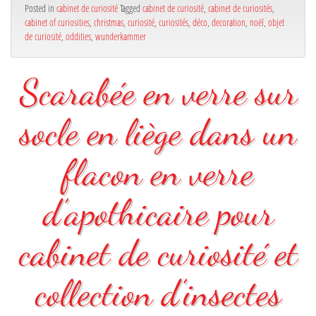
Posted in
cabinet de curiosité
Tagged
cabinet de curiosité
,
cabinet de curiosités
,
cabinet of curiosities
,
christmas
,
curiosité
,
curiosités
,
déco
,
decoration
,
noël
,
objet
de curiosité
,
oddities
,
wunderkammer
Scarabée en verre sur
socle en liège dans un
flacon en verre
d’apothicaire pour
cabinet de curiosité et
collection d’insectes