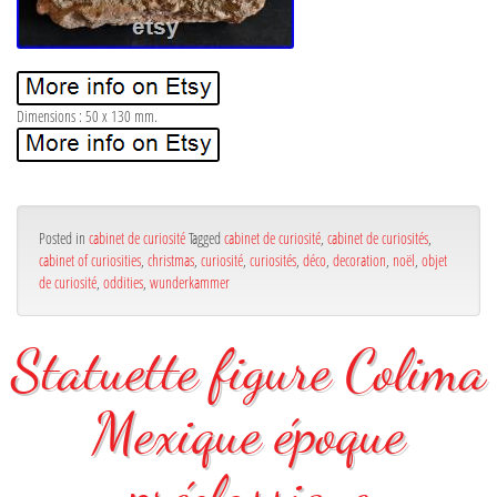
Dimensions : 50 x 130 mm.
Posted in
cabinet de curiosité
Tagged
cabinet de curiosité
,
cabinet de curiosités
,
cabinet of curiosities
,
christmas
,
curiosité
,
curiosités
,
déco
,
decoration
,
noël
,
objet
de curiosité
,
oddities
,
wunderkammer
Statuette figure Colima
Mexique époque
préclassique