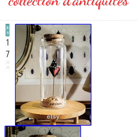
JA
N
1
7
20
26