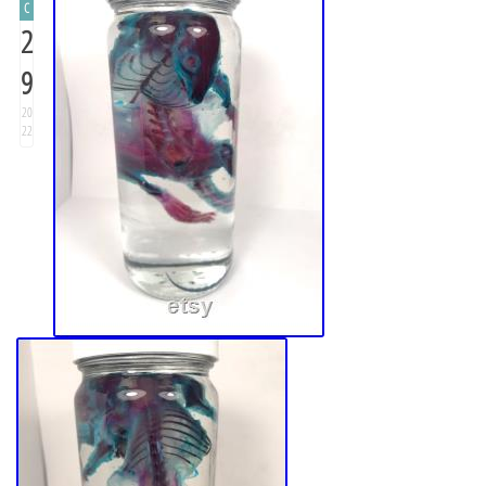
C
2
9
20
22