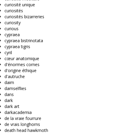
curiosité unique
curiosités
curiosités bizarreries
curiosity
curious
cypraea
cypraea bistrinotata
cypraea tigris
cyril
cœur anatomique
d'énormes cornes
d'origine éthique
d'autruche
daim
damselflies
dans
dark
dark art
darkacademia
de la vraie fourrure
de vrais longhorns
death head hawkmoth