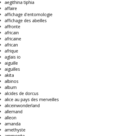
aegithina tiphia
affaire
affichage d'entomologie
affichage des abeilles
affronte
africain
africaine
african
afrique
aglais io
aiguille
aiguilles
akita
albinos
album
alcides de dorcus
alice au pays des merveilles
aliceinwonderland
allemand
alleon
amanda
amethyste
ammonite