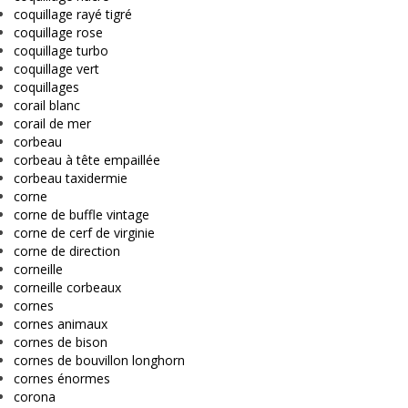
coquillage rayé tigré
coquillage rose
coquillage turbo
coquillage vert
coquillages
corail blanc
corail de mer
corbeau
corbeau à tête empaillée
corbeau taxidermie
corne
corne de buffle vintage
corne de cerf de virginie
corne de direction
corneille
corneille corbeaux
cornes
cornes animaux
cornes de bison
cornes de bouvillon longhorn
cornes énormes
corona