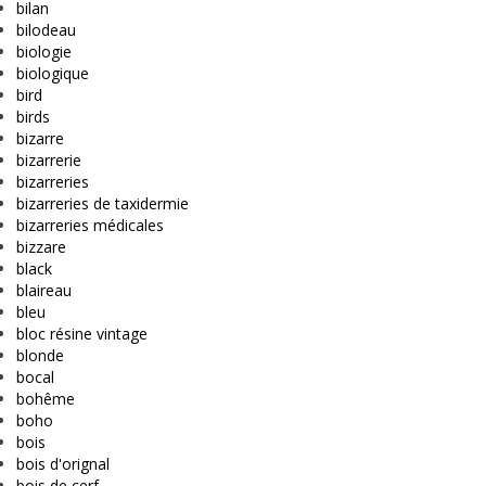
bilan
bilodeau
biologie
biologique
bird
birds
bizarre
bizarrerie
bizarreries
bizarreries de taxidermie
bizarreries médicales
bizzare
black
blaireau
bleu
bloc résine vintage
blonde
bocal
bohême
boho
bois
bois d'orignal
bois de cerf