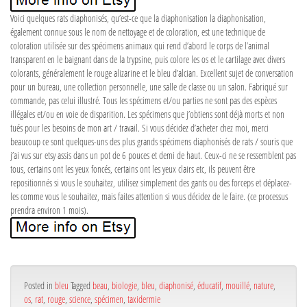
Voici quelques rats diaphonisés, qu’est-ce que la diaphonisation la diaphonisation,
également connue sous le nom de nettoyage et de coloration, est une technique de
coloration utilisée sur des spécimens animaux qui rend d’abord le corps de l’animal
transparent en le baignant dans de la trypsine, puis colore les os et le cartilage avec divers
colorants, généralement le rouge alizarine et le bleu d’alcian. Excellent sujet de conversation
pour un bureau, une collection personnelle, une salle de classe ou un salon. Fabriqué sur
commande, pas celui illustré. Tous les spécimens et/ou parties ne sont pas des espèces
illégales et/ou en voie de disparition. Les spécimens que j’obtiens sont déjà morts et non
tués pour les besoins de mon art / travail. Si vous décidez d’acheter chez moi, merci
beaucoup ce sont quelques-uns des plus grands spécimens diaphonisés de rats / souris que
j’ai vus sur etsy assis dans un pot de 6 pouces et demi de haut. Ceux-ci ne se ressemblent pas
tous, certains ont les yeux foncés, certains ont les yeux clairs etc, ils peuvent être
repositionnés si vous le souhaitez, utilisez simplement des gants ou des forceps et déplacez-
les comme vous le souhaitez, mais faites attention si vous décidez de le faire. (ce processus
prendra environ 1 mois).
Posted in
bleu
Tagged
beau
,
biologie
,
bleu
,
diaphonisé
,
éducatif
,
mouillé
,
nature
,
os
,
rat
,
rouge
,
science
,
spécimen
,
taxidermie