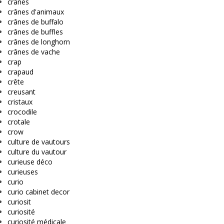
crânes
crânes d'animaux
crânes de buffalo
crânes de buffles
crânes de longhorn
crânes de vache
crap
crapaud
crête
creusant
cristaux
crocodile
crotale
crow
culture de vautours
culture du vautour
curieuse déco
curieuses
curio
curio cabinet decor
curiosit
curiosité
curiosité médicale