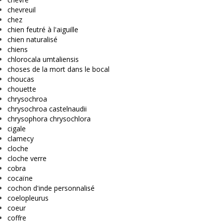
chevreuil
chez
chien feutré à l'aiguille
chien naturalisé
chiens
chlorocala umtaliensis
choses de la mort dans le bocal
choucas
chouette
chrysochroa
chrysochroa castelnaudii
chrysophora chrysochlora
cigale
clamecy
cloche
cloche verre
cobra
cocaïne
cochon d'inde personnalisé
coelopleurus
coeur
coffre