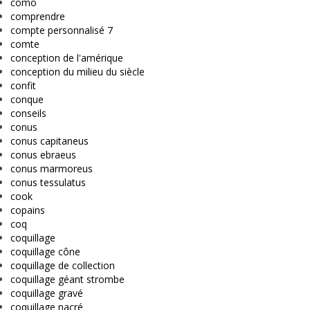
como
comprendre
compte personnalisé 7
comte
conception de l'amérique
conception du milieu du siècle
confit
conque
conseils
conus
conus capitaneus
conus ebraeus
conus marmoreus
conus tessulatus
cook
copains
coq
coquillage
coquillage cône
coquillage de collection
coquillage géant strombe
coquillage gravé
coquillage nacré