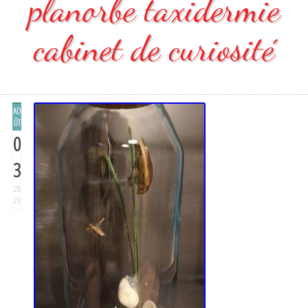
planorbe taxidermie
cabinet de curiosité
AO
ÛT
0
3
20
23