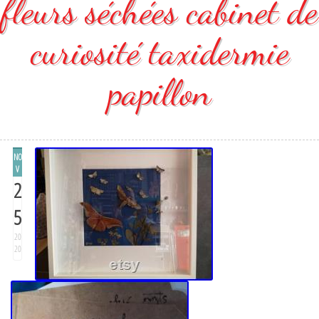
fleurs séchées cabinet de
curiosité taxidermie
papillon
NO
V
2
5
20
20