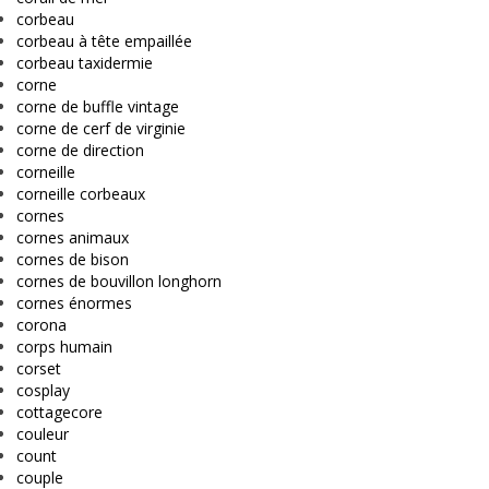
corbeau
corbeau à tête empaillée
corbeau taxidermie
corne
corne de buffle vintage
corne de cerf de virginie
corne de direction
corneille
corneille corbeaux
cornes
cornes animaux
cornes de bison
cornes de bouvillon longhorn
cornes énormes
corona
corps humain
corset
cosplay
cottagecore
couleur
count
couple