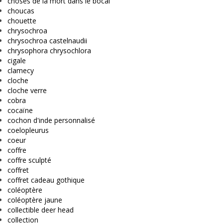
choses de la mort dans le bocal
choucas
chouette
chrysochroa
chrysochroa castelnaudii
chrysophora chrysochlora
cigale
clamecy
cloche
cloche verre
cobra
cocaïne
cochon d'inde personnalisé
coelopleurus
coeur
coffre
coffre sculpté
coffret
coffret cadeau gothique
coléoptère
coléoptère jaune
collectible deer head
collection