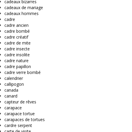
cadeaux bizarres
cadeaux de mariage
cadeaux hommes
cadre
cadre ancien
cadre bombé
cadre créatif
cadre de mite
cadre insecte
cadre insolite
cadre nature
cadre papillon
cadre verre bombé
calendrier
callipogon
canada
canard
capteur de rêves
carapace
carapace tortue
carapaces de tortues
cardre serpent
carte de visite