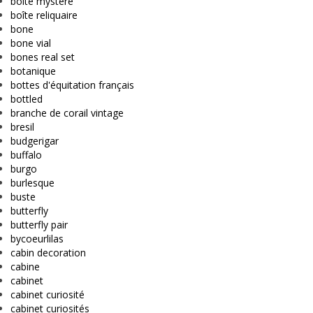
boîte mystère
boîte reliquaire
bone
bone vial
bones real set
botanique
bottes d'équitation français
bottled
branche de corail vintage
bresil
budgerigar
buffalo
burgo
burlesque
buste
butterfly
butterfly pair
bycoeurlilas
cabin decoration
cabine
cabinet
cabinet curiosité
cabinet curiosités