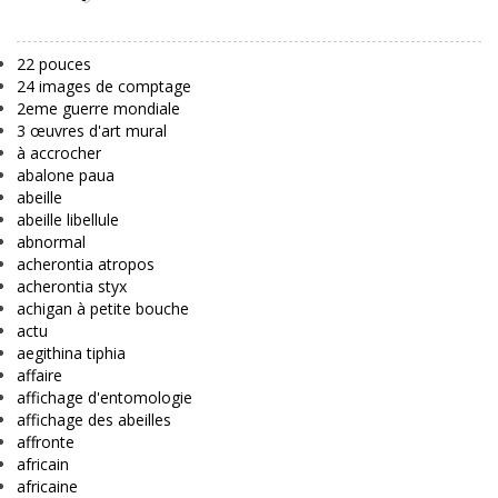
22 pouces
24 images de comptage
2eme guerre mondiale
3 œuvres d'art mural
à accrocher
abalone paua
abeille
abeille libellule
abnormal
acherontia atropos
acherontia styx
achigan à petite bouche
actu
aegithina tiphia
affaire
affichage d'entomologie
affichage des abeilles
affronte
africain
africaine