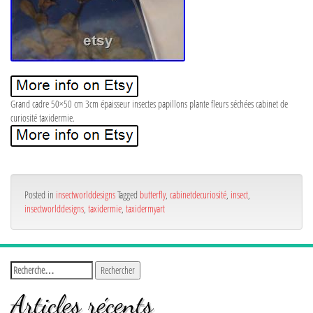
Grand cadre 50×50 cm 3cm épaisseur insectes papillons plante fleurs séchées cabinet de
curiosité taxidermie.
Posted in
insectworlddesigns
Tagged
butterfly
,
cabinetdecuriosité
,
insect
,
insectworlddesigns
,
taxidermie
,
taxidermyart
Articles récents