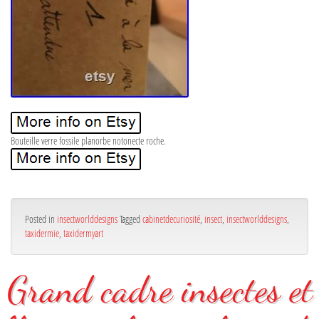
Bouteille verre fossile planorbe notonecte roche.
Posted in
insectworlddesigns
Tagged
cabinetdecuriosité
,
insect
,
insectworlddesigns
,
taxidermie
,
taxidermyart
Grand cadre insectes et