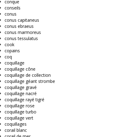
conque
conseils
conus
conus capitaneus
conus ebraeus
conus marmoreus
conus tessulatus
cook
copains
coq
coquillage
coquillage cône
coquillage de collection
coquillage géant strombe
coquillage gravé
coquillage nacré
coquillage rayé tigré
coquillage rose
coquillage turbo
coquillage vert
coquillages
corail blanc
corail de mer