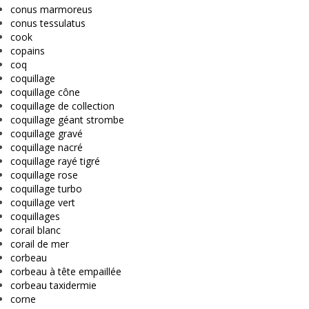
conus marmoreus
conus tessulatus
cook
copains
coq
coquillage
coquillage cône
coquillage de collection
coquillage géant strombe
coquillage gravé
coquillage nacré
coquillage rayé tigré
coquillage rose
coquillage turbo
coquillage vert
coquillages
corail blanc
corail de mer
corbeau
corbeau à tête empaillée
corbeau taxidermie
corne