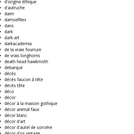
d'origine éthique
d'autruche
daim
damselflies
dans
dark
dark art
darkacademia
de la vraie fourrure
de vrais longhorns
death head hawkmoth
debarque
décès
décès faucon à tête
décès tête
déco
décor
décor à la maison gothique
décor animal faux
décor blanc
décor d'art
décor d'autel de sorcière
décor d'os vintage