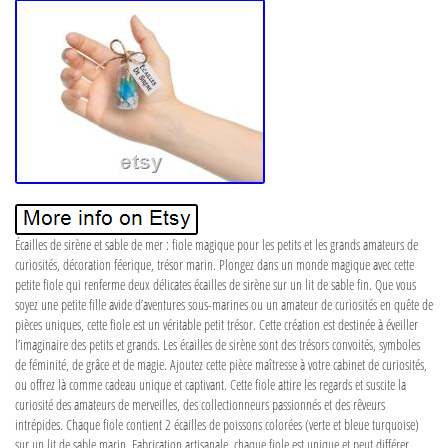
Écailles de sirène et sable de mer : fiole magique pour les petits et les grands amateurs de
curiosités, décoration féerique, trésor marin. Plongez dans un monde magique avec cette
petite fiole qui renferme deux délicates écailles de sirène sur un lit de sable fin. Que vous
soyez une petite fille avide d’aventures sous-marines ou un amateur de curiosités en quête de
pièces uniques, cette fiole est un véritable petit trésor. Cette création est destinée à éveiller
l’imaginaire des petits et grands. Les écailles de sirène sont des trésors convoités, symboles
de féminité, de grâce et de magie. Ajoutez cette pièce maîtresse à votre cabinet de curiosités,
ou offrez là comme cadeau unique et captivant. Cette fiole attire les regards et suscite la
curiosité des amateurs de merveilles, des collectionneurs passionnés et des rêveurs
intrépides. Chaque fiole contient 2 écailles de poissons colorées (verte et bleue turquoise)
sur un lit de sable marin. Fabrication artisanale, chaque fiole est unique et peut différer