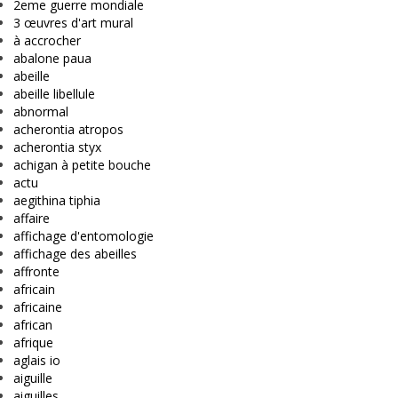
2eme guerre mondiale
3 œuvres d'art mural
à accrocher
abalone paua
abeille
abeille libellule
abnormal
acherontia atropos
acherontia styx
achigan à petite bouche
actu
aegithina tiphia
affaire
affichage d'entomologie
affichage des abeilles
affronte
africain
africaine
african
afrique
aglais io
aiguille
aiguilles