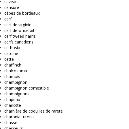
caveau
censure
cèpes de bordeaux
cerf
cerf de virginie
cerf de whitetail
cerf tweed harris
cerfs canadiens
cethosia
cetoine
cette
chaffinch
chalcosoma
chamois
champignon
champignon comestible
champignons
chapeau
charlotte
charnière de coquilles de rareté
charonia tritonis
chasse
chasseurs