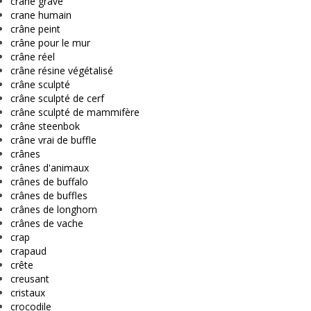
crâne gravé
crane humain
crâne peint
crâne pour le mur
crâne réel
crâne résine végétalisé
crâne sculpté
crâne sculpté de cerf
crâne sculpté de mammifère
crâne steenbok
crâne vrai de buffle
crânes
crânes d'animaux
crânes de buffalo
crânes de buffles
crânes de longhorn
crânes de vache
crap
crapaud
crête
creusant
cristaux
crocodile