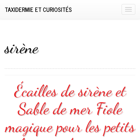
TAXIDERMIE ET CURIOSITÉS
T
o
g
g
l
sirène
e
n
a
v
i
Écailles de sirène et
g
a
Sable de mer Fiole
t
i
o
magique pour les petits
n