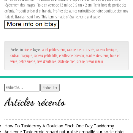
légèrement des images. Fiole en verre de 13 ml de 5,5 cm x 2 cm. Tenir hors de portée des
enfants. Produit artisanal et franais. Profitez des autres curiosités de notre boutique etsy, nos
frais de livraison sont fixes. This item is made of écaille, verre and sable.
Posted in
sirène
Tagged
ariel petite sirène
,
cabinet de curiosités
,
cadeau féérique
,
cadeau magique
,
cadeau petite fille
,
écailles de poisson
,
écailles de sirène
,
fiole en
verre
,
petite sirène
,
reve d'enfance
,
sable de mer
,
sirène
,
trésor marin
Articles récents
How To Taxidermy A Gouldian Finch One Day Taxidermy
Ancienne Taxidermie renard naturalisé empaillé sur socle objet