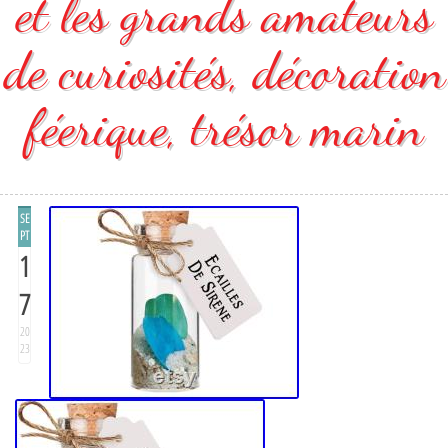
et les grands amateurs
de curiosités, décoration
féerique, trésor marin
SE
PT
1
7
20
23