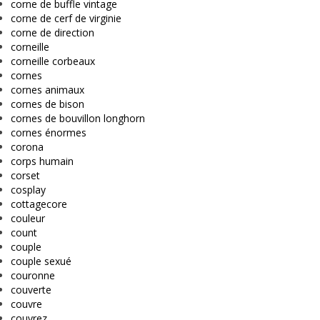
corne de buffle vintage
corne de cerf de virginie
corne de direction
corneille
corneille corbeaux
cornes
cornes animaux
cornes de bison
cornes de bouvillon longhorn
cornes énormes
corona
corps humain
corset
cosplay
cottagecore
couleur
count
couple
couple sexué
couronne
couverte
couvre
couvrez