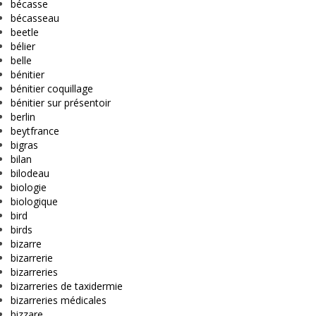
bécasse
bécasseau
beetle
bélier
belle
bénitier
bénitier coquillage
bénitier sur présentoir
berlin
beytfrance
bigras
bilan
bilodeau
biologie
biologique
bird
birds
bizarre
bizarrerie
bizarreries
bizarreries de taxidermie
bizarreries médicales
bizzare