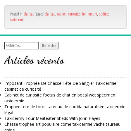
Posted in
blaireau
Tagged
blaireau
,
cabinet
,
curiosités
,
full
,
mount
,
oddities
,
taxidermie
Articles récents
Imposant Trophée De Chasse Tête De Sanglier Taxidermie
cabinet de curiosité
Cabinet de curiosité foetus de chat en bocal wet spécimen
taxidermie
Trophée tete de toros taureau de corrida naturalisée taxidermie
légal
Taxidermy Tour Meateater Sheds With John Hayes
Chasse trophée art populaire corne taxidermie vache taureau
crâne