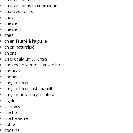
chauve-souris taxidermique
chauves-souris
cheval
chèvre
chevreuil
chez
chien feutré à l'aiguille
chien naturalisé
chiens
chlorocala umtaliensis
choses de la mort dans le bocal
choucas
chouette
chrysochroa
chrysochroa castelnaudii
chrysophora chrysochlora
cigale
clamecy
cloche
cloche verre
cobra
cocaïne