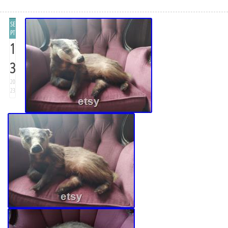
SE
PT
1
3
20
23