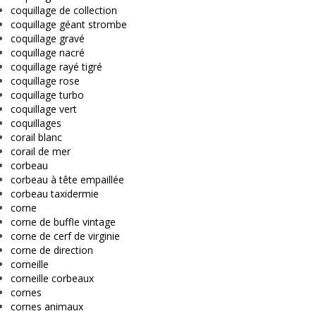
coquillage de collection
coquillage géant strombe
coquillage gravé
coquillage nacré
coquillage rayé tigré
coquillage rose
coquillage turbo
coquillage vert
coquillages
corail blanc
corail de mer
corbeau
corbeau à tête empaillée
corbeau taxidermie
corne
corne de buffle vintage
corne de cerf de virginie
corne de direction
corneille
corneille corbeaux
cornes
cornes animaux