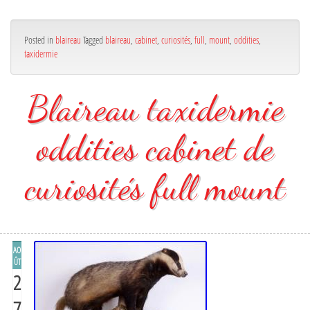
Posted in
blaireau
Tagged
blaireau
,
cabinet
,
curiosités
,
full
,
mount
,
oddities
,
taxidermie
Blaireau taxidermie
oddities cabinet de
curiosités full mount
AO
ÛT
2
7