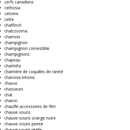
cerfs canadiens
cethosia
cetoine
cette
chaffinch
chalcosoma
chamois
champignon
champignon comestible
champignons
chapeau
charlotte
charnière de coquilles de rareté
charonia tritonis
chasse
chasseurs
chat
chaton
chauffe-accessoires de film
chauve-souris
chauve-souris orange noire
chauve-souris peinte
chauve-souris réelle