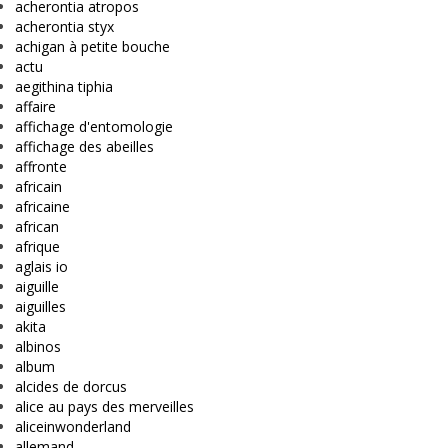
acherontia atropos
acherontia styx
achigan à petite bouche
actu
aegithina tiphia
affaire
affichage d'entomologie
affichage des abeilles
affronte
africain
africaine
african
afrique
aglais io
aiguille
aiguilles
akita
albinos
album
alcides de dorcus
alice au pays des merveilles
aliceinwonderland
allemand