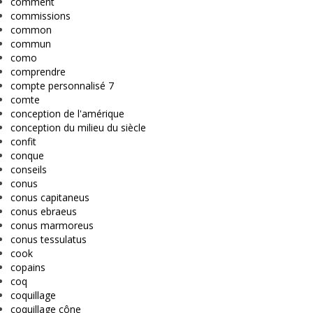
comment
commissions
common
commun
como
comprendre
compte personnalisé 7
comte
conception de l'amérique
conception du milieu du siècle
confit
conque
conseils
conus
conus capitaneus
conus ebraeus
conus marmoreus
conus tessulatus
cook
copains
coq
coquillage
coquillage cône