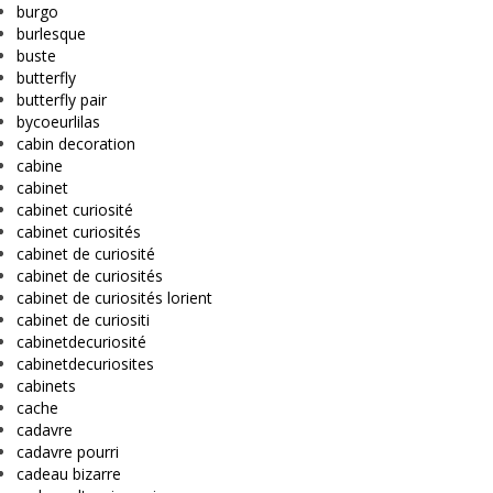
burgo
burlesque
buste
butterfly
butterfly pair
bycoeurlilas
cabin decoration
cabine
cabinet
cabinet curiosité
cabinet curiosités
cabinet de curiosité
cabinet de curiosités
cabinet de curiosités lorient
cabinet de curiositi
cabinetdecuriosité
cabinetdecuriosites
cabinets
cache
cadavre
cadavre pourri
cadeau bizarre