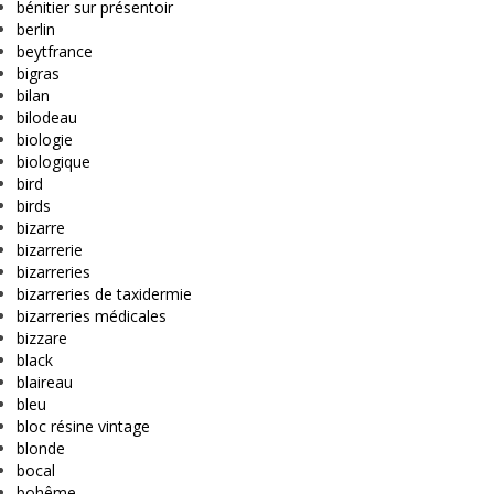
bénitier sur présentoir
berlin
beytfrance
bigras
bilan
bilodeau
biologie
biologique
bird
birds
bizarre
bizarrerie
bizarreries
bizarreries de taxidermie
bizarreries médicales
bizzare
black
blaireau
bleu
bloc résine vintage
blonde
bocal
bohême