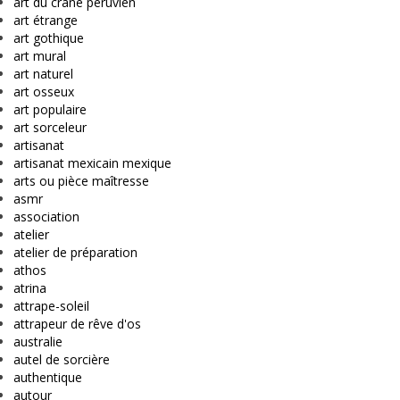
art du crâne péruvien
art étrange
art gothique
art mural
art naturel
art osseux
art populaire
art sorceleur
artisanat
artisanat mexicain mexique
arts ou pièce maîtresse
asmr
association
atelier
atelier de préparation
athos
atrina
attrape-soleil
attrapeur de rêve d'os
australie
autel de sorcière
authentique
autour