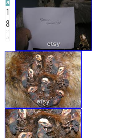
AI
1
8
20
22