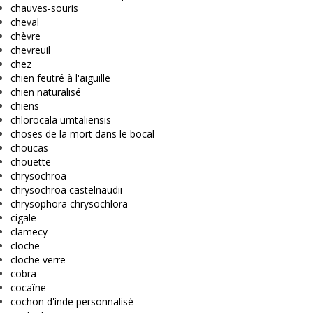
chauves-souris
cheval
chèvre
chevreuil
chez
chien feutré à l'aiguille
chien naturalisé
chiens
chlorocala umtaliensis
choses de la mort dans le bocal
choucas
chouette
chrysochroa
chrysochroa castelnaudii
chrysophora chrysochlora
cigale
clamecy
cloche
cloche verre
cobra
cocaïne
cochon d'inde personnalisé