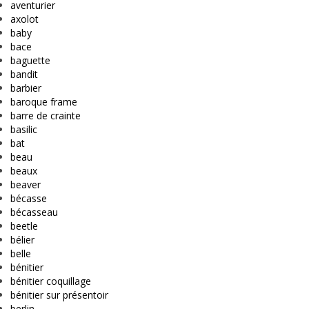
aventurier
axolot
baby
bace
baguette
bandit
barbier
baroque frame
barre de crainte
basilic
bat
beau
beaux
beaver
bécasse
bécasseau
beetle
bélier
belle
bénitier
bénitier coquillage
bénitier sur présentoir
berlin