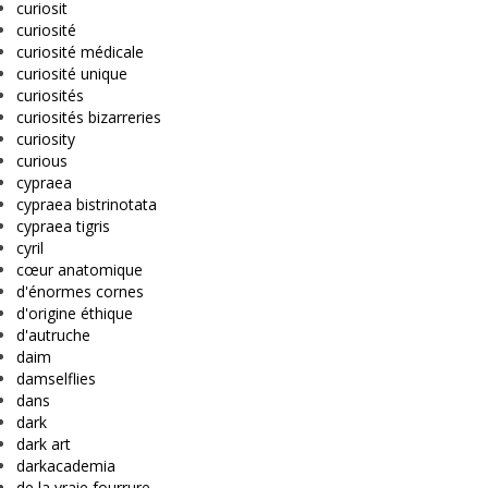
curiosit
curiosité
curiosité médicale
curiosité unique
curiosités
curiosités bizarreries
curiosity
curious
cypraea
cypraea bistrinotata
cypraea tigris
cyril
cœur anatomique
d'énormes cornes
d'origine éthique
d'autruche
daim
damselflies
dans
dark
dark art
darkacademia
de la vraie fourrure