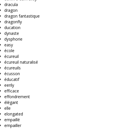
dracula
dragon
dragon fantastique
dragonfly
ducation
dynaste
dysphorie
easy
école
écureuil
écureuil naturalisé
écureuils
écusson
éducatif
eerily
efficace
effondrement
élégant
elle
elongated
empaillé
empailler