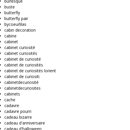
burlesque
buste
butterfly
butterfly pair
bycoeurlilas
cabin decoration
cabine
cabinet
cabinet curiosité
cabinet curiosités
cabinet de curiosité
cabinet de curiosités
cabinet de curiosités lorient
cabinet de curiositi
cabinetdecuriosité
cabinetdecuriosites
cabinets
cache
cadavre
cadavre pourri
cadeau bizarre
cadeau d'anniversaire
cadeau d'halloween