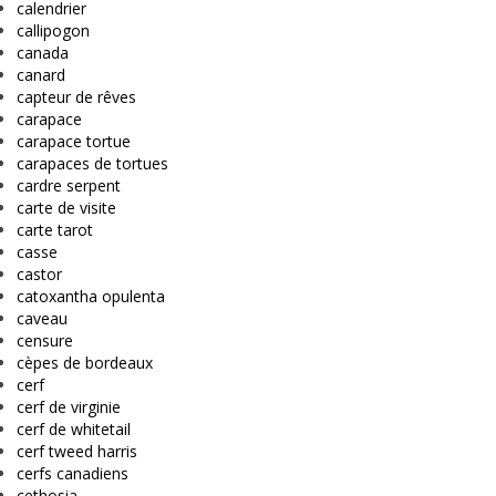
calendrier
callipogon
canada
canard
capteur de rêves
carapace
carapace tortue
carapaces de tortues
cardre serpent
carte de visite
carte tarot
casse
castor
catoxantha opulenta
caveau
censure
cèpes de bordeaux
cerf
cerf de virginie
cerf de whitetail
cerf tweed harris
cerfs canadiens
cethosia