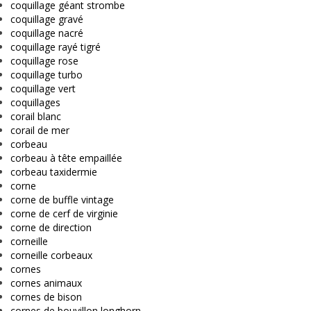
coquillage géant strombe
coquillage gravé
coquillage nacré
coquillage rayé tigré
coquillage rose
coquillage turbo
coquillage vert
coquillages
corail blanc
corail de mer
corbeau
corbeau à tête empaillée
corbeau taxidermie
corne
corne de buffle vintage
corne de cerf de virginie
corne de direction
corneille
corneille corbeaux
cornes
cornes animaux
cornes de bison
cornes de bouvillon longhorn