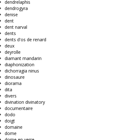
dendrelaphis
dendrogyra
denise
dent
dent narval
dents
dents d'os de renard
deux
deyrolle
diamant mandarin
diaphonization
dichorragia ninus
dinosaure
diorama
dita
divers
divination divinatory
documentaire
dodo
doigt
domaine
dome
dome en verre