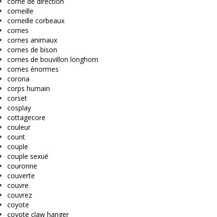
corne de direction
corneille
corneille corbeaux
cornes
cornes animaux
cornes de bison
cornes de bouvillon longhorn
cornes énormes
corona
corps humain
corset
cosplay
cottagecore
couleur
count
couple
couple sexué
couronne
couverte
couvre
couvrez
coyote
coyote claw hanger