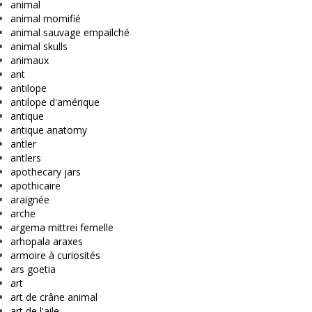
animal
animal momifié
animal sauvage empailché
animal skulls
animaux
ant
antilope
antilope d'amérique
antique
antique anatomy
antler
antlers
apothecary jars
apothicaire
araignée
arche
argema mittrei femelle
arhopala araxes
armoire à curiosités
ars goetia
art
art de crâne animal
art de l'aile