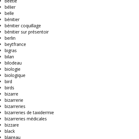
beetle
bélier
belle
bénitier
bénitier coquillage
bénitier sur présentoir
berlin
beytfrance
bigras
bilan
bilodeau
biologie
biologique
bird
birds
bizarre
bizarrerie
bizarreries
bizarreries de taxidermie
bizarreries médicales
bizzare
black
blaireau