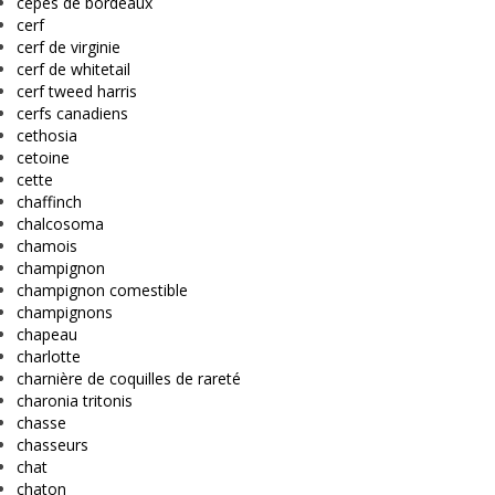
cèpes de bordeaux
cerf
cerf de virginie
cerf de whitetail
cerf tweed harris
cerfs canadiens
cethosia
cetoine
cette
chaffinch
chalcosoma
chamois
champignon
champignon comestible
champignons
chapeau
charlotte
charnière de coquilles de rareté
charonia tritonis
chasse
chasseurs
chat
chaton