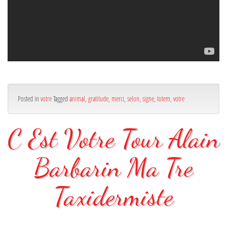
Posted in
votre
Tagged
animal
,
gratitude
,
merci
,
selon
,
signe
,
totem
,
votre
C Est Votre Tour Alain
Barbarin Ma Tre
Taxidermiste