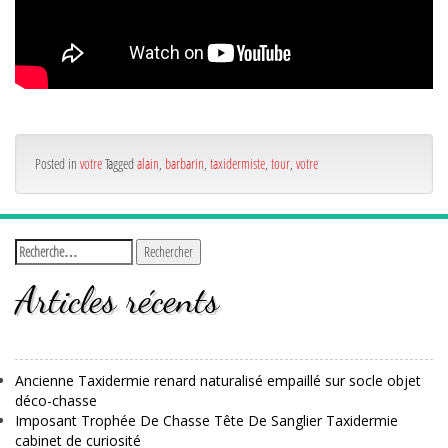
Posted in
votre
Tagged
alain
,
barbarin
,
taxidermiste
,
tour
,
votre
Articles récents
Ancienne Taxidermie renard naturalisé empaillé sur socle objet
déco-chasse
Imposant Trophée De Chasse Tête De Sanglier Taxidermie
cabinet de curiosité