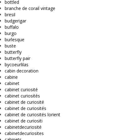
bottled
branche de corail vintage
bresil
budgerigar
buffalo
burgo
burlesque
buste
butterfly
butterfly pair
bycoeurlilas
cabin decoration
cabine
cabinet
cabinet curiosité
cabinet curiosités
cabinet de curiosité
cabinet de curiosités
cabinet de curiosités lorient
cabinet de curiositi
cabinetdecuriosité
cabinetdecuriosites
cabinets