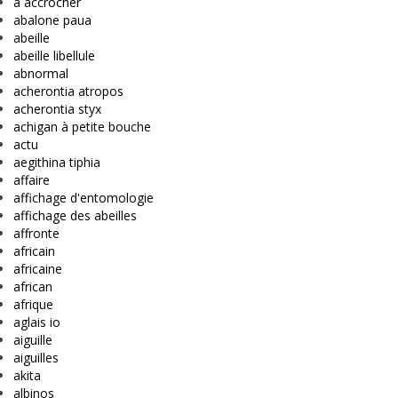
à accrocher
abalone paua
abeille
abeille libellule
abnormal
acherontia atropos
acherontia styx
achigan à petite bouche
actu
aegithina tiphia
affaire
affichage d'entomologie
affichage des abeilles
affronte
africain
africaine
african
afrique
aglais io
aiguille
aiguilles
akita
albinos