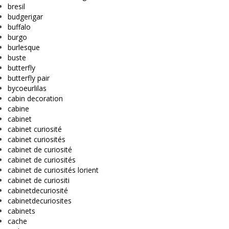
bresil
budgerigar
buffalo
burgo
burlesque
buste
butterfly
butterfly pair
bycoeurlilas
cabin decoration
cabine
cabinet
cabinet curiosité
cabinet curiosités
cabinet de curiosité
cabinet de curiosités
cabinet de curiosités lorient
cabinet de curiositi
cabinetdecuriosité
cabinetdecuriosites
cabinets
cache