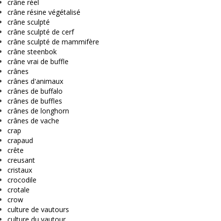
crâne réel
crâne résine végétalisé
crâne sculpté
crâne sculpté de cerf
crâne sculpté de mammifère
crâne steenbok
crâne vrai de buffle
crânes
crânes d'animaux
crânes de buffalo
crânes de buffles
crânes de longhorn
crânes de vache
crap
crapaud
crête
creusant
cristaux
crocodile
crotale
crow
culture de vautours
culture du vautour