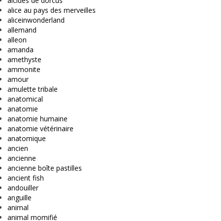
alcides de dorcus
alice au pays des merveilles
aliceinwonderland
allemand
alleon
amanda
amethyste
ammonite
amour
amulette tribale
anatomical
anatomie
anatomie humaine
anatomie vétérinaire
anatomique
ancien
ancienne
ancienne boîte pastilles
ancient fish
andouiller
anguille
animal
animal momifié