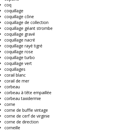
coq
coquillage
coquillage cône
coquillage de collection
coquillage géant strombe
coquillage gravé
coquillage nacré
coquillage rayé tigré
coquillage rose
coquillage turbo
coquillage vert
coquillages
corail blanc
corail de mer
corbeau
corbeau à tête empaillée
corbeau taxidermie
corne
corne de buffle vintage
corne de cerf de virginie
corne de direction
corneille