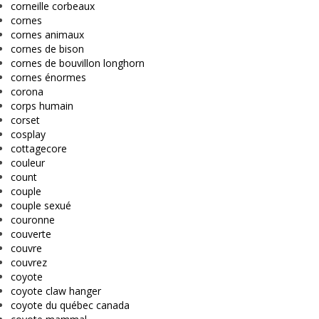
corneille corbeaux
cornes
cornes animaux
cornes de bison
cornes de bouvillon longhorn
cornes énormes
corona
corps humain
corset
cosplay
cottagecore
couleur
count
couple
couple sexué
couronne
couverte
couvre
couvrez
coyote
coyote claw hanger
coyote du québec canada