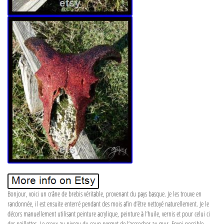
Bonjour, voici un crâne de brebis véritable, provenant du pays basque. Je les trouve en
randonnée, il est ensuite enterré pendant des mois afin d’être nettoyé naturellement. Je le
décors manuellement utilisant peinture acrylique, peinture à l’huile, vernis et pour celui ci
des paillettes. Le creux au niveau du coup permet de l’accrocher au mur. Envoi possible ,