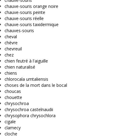
chauve-souris
chauve-souris orange noire
chauve-souris peinte
chauve-souris réelle
chauve-souris taxidermique
chauves-souris
cheval
chèvre
chevreuil
chez
chien feutré à l'aiguille
chien naturalisé
chiens
chlorocala umtaliensis
choses de la mort dans le bocal
choucas
chouette
chrysochroa
chrysochroa castelnaudii
chrysophora chrysochlora
cigale
clamecy
cloche