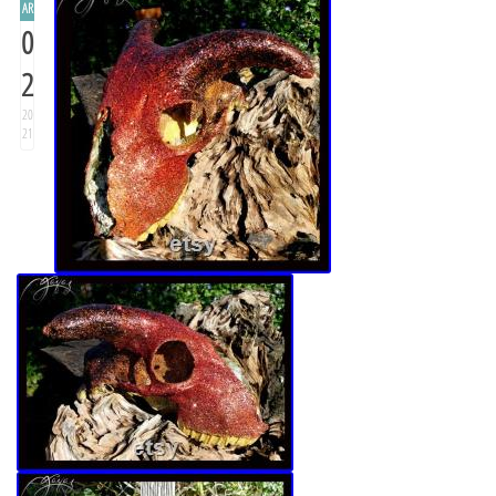
AR
0
2
20
21