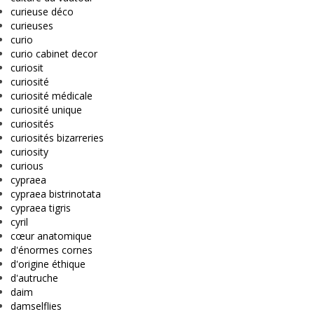
curieuse déco
curieuses
curio
curio cabinet decor
curiosit
curiosité
curiosité médicale
curiosité unique
curiosités
curiosités bizarreries
curiosity
curious
cypraea
cypraea bistrinotata
cypraea tigris
cyril
cœur anatomique
d'énormes cornes
d'origine éthique
d'autruche
daim
damselflies