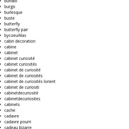
buffalo
burgo
burlesque
buste
butterfly
butterfly pair
bycoeurlilas
cabin decoration
cabine
cabinet
cabinet curiosité
cabinet curiosités
cabinet de curiosité
cabinet de curiosités
cabinet de curiosités lorient
cabinet de curiositi
cabinetdecuriosité
cabinetdecuriosites
cabinets
cache
cadavre
cadavre pourri
cadeau bizarre