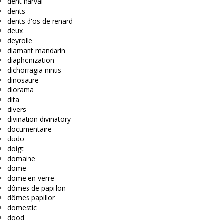
dent narval
dents
dents d'os de renard
deux
deyrolle
diamant mandarin
diaphonization
dichorragia ninus
dinosaure
diorama
dita
divers
divination divinatory
documentaire
dodo
doigt
domaine
dome
dome en verre
dômes de papillon
dômes papillon
domestic
dood