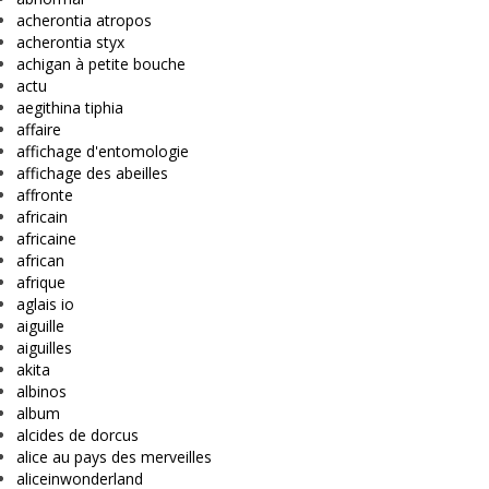
acherontia atropos
acherontia styx
achigan à petite bouche
actu
aegithina tiphia
affaire
affichage d'entomologie
affichage des abeilles
affronte
africain
africaine
african
afrique
aglais io
aiguille
aiguilles
akita
albinos
album
alcides de dorcus
alice au pays des merveilles
aliceinwonderland