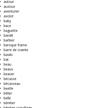
autour
auzoux
aventurier
axolot
baby
bace
baguette
bandit
barbier
baroque frame
barre de crainte
basilic
bat
beau
beaux
beaver
bécasse
bécasseau
beetle
bélier
belle
bénitier
bénitier coquillage