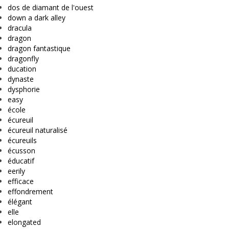
dos de diamant de l'ouest
down a dark alley
dracula
dragon
dragon fantastique
dragonfly
ducation
dynaste
dysphorie
easy
école
écureuil
écureuil naturalisé
écureuils
écusson
éducatif
eerily
efficace
effondrement
élégant
elle
elongated