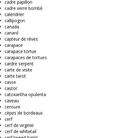
cadre papillon
cadre verre bombé
calendrier
callipogon
canada
canard
capteur de rêves
carapace
carapace tortue
carapaces de tortues
cardre serpent
carte de visite
carte tarot
casse
castor
catoxantha opulenta
caveau
censure
cèpes de bordeaux
cerf
cerf de virginie
cerf de whitetail
cerf tweed harris