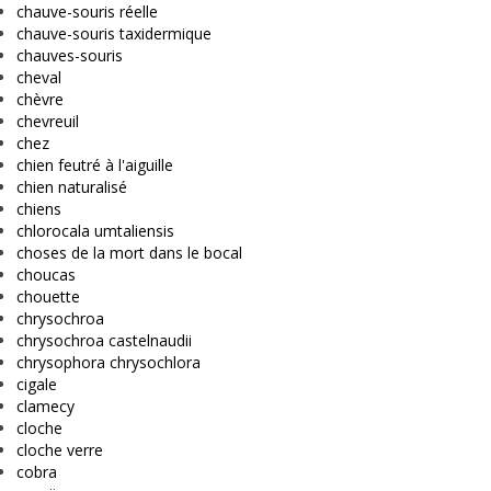
chauve-souris réelle
chauve-souris taxidermique
chauves-souris
cheval
chèvre
chevreuil
chez
chien feutré à l'aiguille
chien naturalisé
chiens
chlorocala umtaliensis
choses de la mort dans le bocal
choucas
chouette
chrysochroa
chrysochroa castelnaudii
chrysophora chrysochlora
cigale
clamecy
cloche
cloche verre
cobra