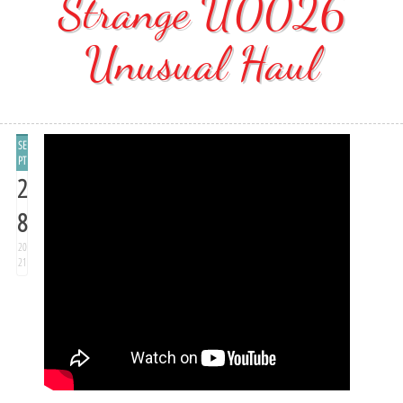
Strange U0026
Unusual Haul
SE
PT
2
8
20
21