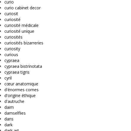
curio
curio cabinet decor
curiosit
curiosité
curiosité médicale
curiosité unique
curiosités
curiosités bizarreries
curiosity
curious
cypraea
cypraea bistrinotata
cypraea tigris
cyril
cœur anatomique
d'énormes cornes
d'origine éthique
d'autruche
daim
damselflies
dans
dark
dark art