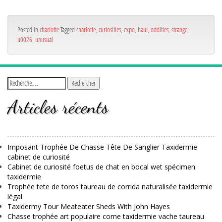
Posted in
charlotte
Tagged
charlotte
,
curiosities
,
expo
,
haul
,
oddities
,
strange
,
u0026
,
unusual
Articles récents
Imposant Trophée De Chasse Tête De Sanglier Taxidermie
cabinet de curiosité
Cabinet de curiosité foetus de chat en bocal wet spécimen
taxidermie
Trophée tete de toros taureau de corrida naturalisée taxidermie
légal
Taxidermy Tour Meateater Sheds With John Hayes
Chasse trophée art populaire corne taxidermie vache taureau