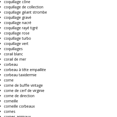
coquillage cône
coquillage de collection
coquillage géant strombe
coquillage gravé
coquillage nacré
coquillage rayé tigré
coquillage rose
coquillage turbo
coquillage vert
coquillages
corail blanc
corail de mer
corbeau
corbeau à tête empaillée
corbeau taxidermie
corne
corne de buffle vintage
corne de cerf de virginie
corne de direction
corneille
corneille corbeaux
cornes
cornes animaux