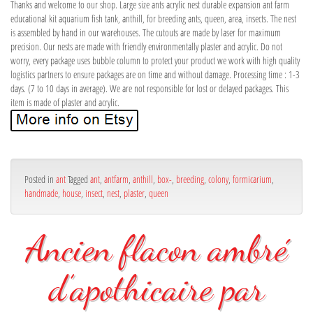
Thanks and welcome to our shop. Large size ants acrylic nest durable expansion ant farm
educational kit aquarium fish tank, anthill, for breeding ants, queen, area, insects. The nest
is assembled by hand in our warehouses. The cutouts are made by laser for maximum
precision. Our nests are made with friendly environmentally plaster and acrylic. Do not
worry, every package uses bubble column to protect your product we work with high quality
logistics partners to ensure packages are on time and without damage. Processing time : 1-3
days. (7 to 10 days in average). We are not responsible for lost or delayed packages. This
item is made of plaster and acrylic.
Posted in
ant
Tagged
ant
,
antfarm
,
anthill
,
box-
,
breeding
,
colony
,
formicarium
,
handmade
,
house
,
insect
,
nest
,
plaster
,
queen
Ancien flacon ambré
d’apothicaire par