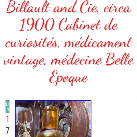
Billault and Cie, circa
1900 Cabinet de
curiosités, médicament
vintage, médecine Belle
Epoque
JUI
N
1
7