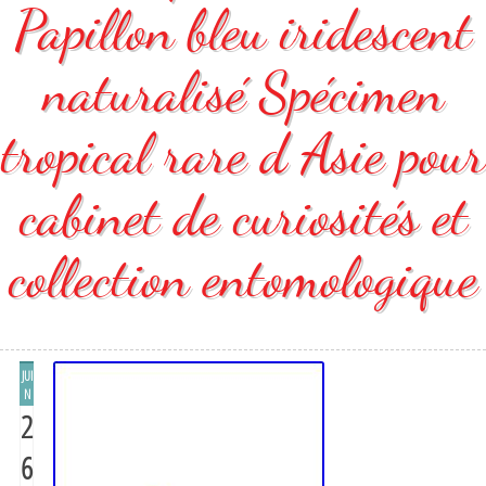
Papillon bleu iridescent
naturalisé Spécimen
tropical rare d Asie pour
cabinet de curiosités et
collection entomologique
JUI
N
2
6