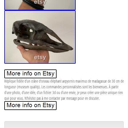
Réplique fidèle d’un crâne d’oiseau éléphant aepyornis maximus de madagascar de 30 cm de
longueur (museum quality). Les commandes personnalisées sont les bienvenues. À partir
d’une photo, d’une idée, d’un fichier 3d ou d’une envie, je peux créer une pièce unique rien
que pour vous. N’hésitez pas à me contacter par message pour en discuter.