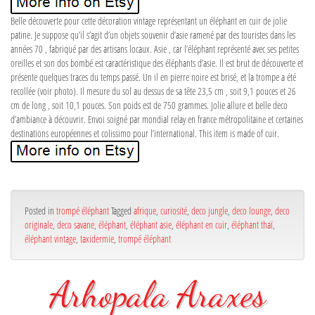
Belle découverte pour cette décoration vintage représentant un éléphant en cuir de jolie
patine. Je suppose qu’il s’agit d’un objets souvenir d’asie ramené par des touristes dans les
années 70 , fabriqué par des artisans locaux. Asie , car l’éléphant représenté avec ses petites
oreilles et son dos bombé est caractéristique des éléphants d’asie. Il est brut de découverte et
présente quelques traces du temps passé. Un il en pierre noire est brisé, et la trompe a été
recollée (voir photo). Il mesure du sol au dessus de sa tête 23,5 cm , soit 9,1 pouces et 26
cm de long , soit 10,1 pouces. Son poids est de 750 grammes. Jolie allure et belle deco
d’ambiance à découvrir. Envoi soigné par mondial relay en france métropolitaine et certaines
destinations européennes et colissimo pour l’international. This item is made of cuir.
Posted in
trompé éléphant
Tagged
afrique
,
curiosité
,
deco jungle
,
deco lounge
,
deco
originale
,
deco savane
,
éléphant
,
éléphant asie
,
éléphant en cuir
,
éléphant thaï
,
éléphant vintage
,
taxidermie
,
trompé éléphant
Arhopala Araxes