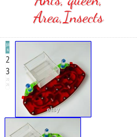
Area,Insects
JUI
N
2
3
20
26