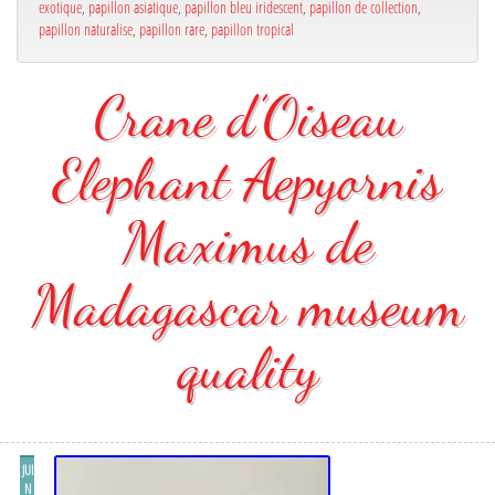
exotique
,
papillon asiatique
,
papillon bleu iridescent
,
papillon de collection
,
papillon naturalise
,
papillon rare
,
papillon tropical
Crane d’Oiseau
Elephant Aepyornis
Maximus de
Madagascar museum
quality
JUI
N