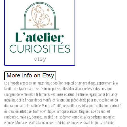
Le arhopala araxes est un magnifique papillon tropical originaire d’asie, appartenant à la
famille des lycaenidae. Il se distingue par ses ailes bleu vif aux reflets iridescents, qui
changent de teinte selon la lumière. Petit mais éclatant, il attire le regard par sa brillance
métallique et la finesse de ses motifs, en faisant une pièce idéale pour toute collection ou
décoration naturelle raffinée. Vendu à l’unité, ce papillon est idéal pour collection, curiosité
ou création artistique. Nom scientifique : arhopala araxes. Origine : asie du sud-est
(indonésie, malaisie, bornéo). Qualité : a1 spécimen complet, ailes parfaites, monté et
épinglé. Montage : étalé à la main avec précision (épingle de travail toujours présente).