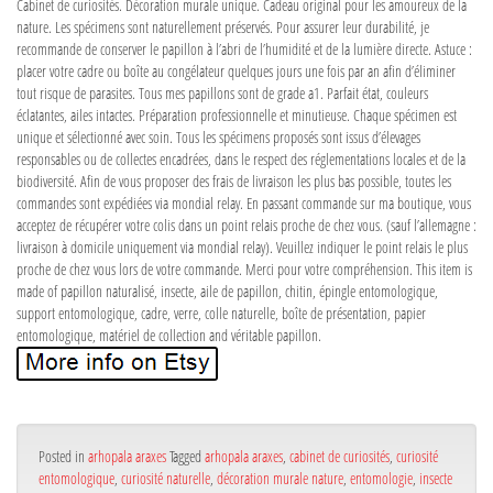
Cabinet de curiosités. Décoration murale unique. Cadeau original pour les amoureux de la
nature. Les spécimens sont naturellement préservés. Pour assurer leur durabilité, je
recommande de conserver le papillon à l’abri de l’humidité et de la lumière directe. Astuce :
placer votre cadre ou boîte au congélateur quelques jours une fois par an afin d’éliminer
tout risque de parasites. Tous mes papillons sont de grade a1. Parfait état, couleurs
éclatantes, ailes intactes. Préparation professionnelle et minutieuse. Chaque spécimen est
unique et sélectionné avec soin. Tous les spécimens proposés sont issus d’élevages
responsables ou de collectes encadrées, dans le respect des réglementations locales et de la
biodiversité. Afin de vous proposer des frais de livraison les plus bas possible, toutes les
commandes sont expédiées via mondial relay. En passant commande sur ma boutique, vous
acceptez de récupérer votre colis dans un point relais proche de chez vous. (sauf l’allemagne :
livraison à domicile uniquement via mondial relay). Veuillez indiquer le point relais le plus
proche de chez vous lors de votre commande. Merci pour votre compréhension. This item is
made of papillon naturalisé, insecte, aile de papillon, chitin, épingle entomologique,
support entomologique, cadre, verre, colle naturelle, boîte de présentation, papier
entomologique, matériel de collection and véritable papillon.
Posted in
arhopala araxes
Tagged
arhopala araxes
,
cabinet de curiosités
,
curiosité
entomologique
,
curiosité naturelle
,
décoration murale nature
,
entomologie
,
insecte