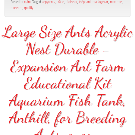
Posted in
crâne
Tagged
aepyornis
,
crâne
,
d'oiseau
,
éléphant
,
madagascar
,
maximus
,
museum
,
quality
Large Size Ants Acrylic
Nest Durable -
Expansion Ant Farm
Educational Kit
Aquarium Fish Tank,
Anthill, for Breeding
Ants, queen,