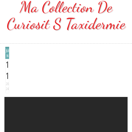
Ma Collection De
Curiosit S Taxidermie
JUI
N
1
1
20
24