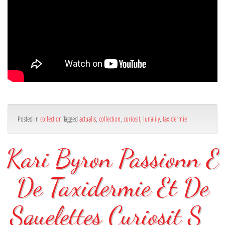
Posted in
collection
Tagged
actualis
,
collection
,
curiosit
,
lunalily
,
taxidermie
Kari Byron Passionn E
De Taxidermie Et De
Squelettes Curiosit S