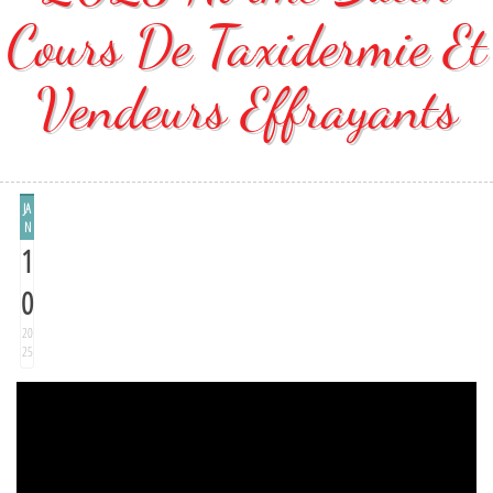
Cours De Taxidermie Et
Vendeurs Effrayants
JA
N
1
0
20
25