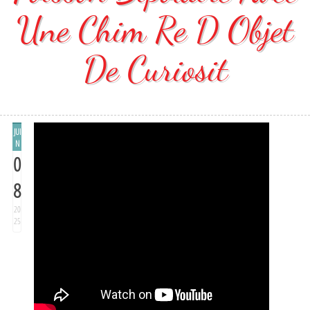
Une Chim Re D Objet
De Curiosit
JUI
N
0
8
20
25