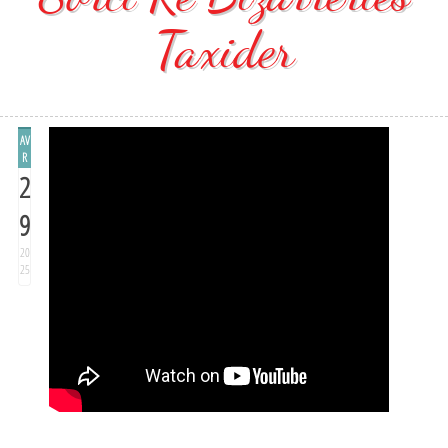
Taxider
AV
R
2
9
20
25