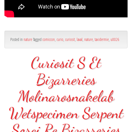
Posted in
nature
Tagged
comiccon
,
curio
,
curiosit
,
laval
,
nature
,
taxidermie
,
u0026
Curiosit S Et
Bizarreries
Molinarosnakelab
Wetspecimen Serpent
Sorci Re Bizarreries