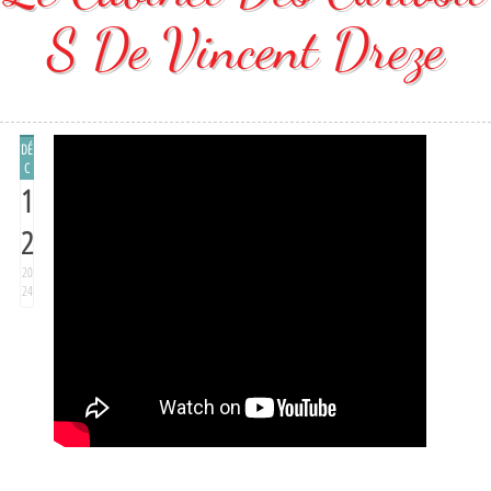
S De Vincent Dreze
DÉ
C
1
2
20
24