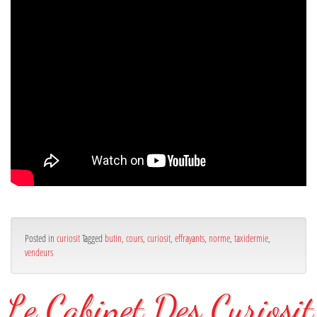
Posted in
curiosit
Tagged
butin
,
cours
,
curiosit
,
effrayants
,
norme
,
taxidermie
,
vendeurs
Le Cabinet Des Curiosit