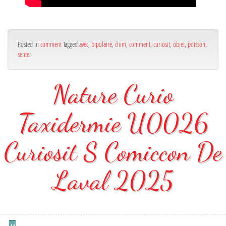
Posted in
comment
Tagged
avec
,
bipolaire
,
chim
,
comment
,
curiosit
,
objet
,
poisson
,
senter
Nature Curio
Taxidermie U0026
Curiosit S Comiccon De
Laval 2025