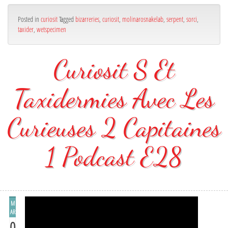
Posted in
curiosit
Tagged
bizarreries
,
curiosit
,
molinarosnakelab
,
serpent
,
sorci
,
taxider
,
wetspecimen
Curiosit S Et
Taxidermies Avec Les
Curieuses 2 Capitaines
1 Podcast E28
M
AR
0