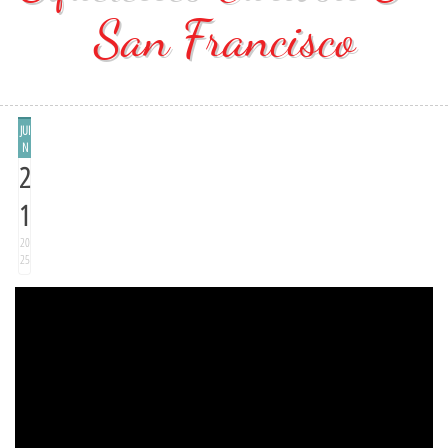
San Francisco
JUI
N
2
1
20
25