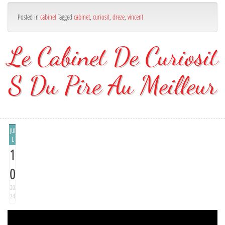
Posted in
cabinet
Tagged
cabinet
,
curiosit
,
dreze
,
vincent
Le Cabinet De Curiosit
S Du Pire Au Meilleur
JUI
L
1
0
20
24