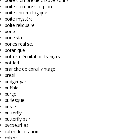
boîte d'ombre de chauve-souris
boîte d'ombre scorpion
boîte entomologique
boîte mystère
boîte reliquaire
bone
bone vial
bones real set
botanique
bottes d'équitation français
bottled
branche de corail vintage
bresil
budgerigar
buffalo
burgo
burlesque
buste
butterfly
butterfly pair
bycoeurlilas
cabin decoration
cabine