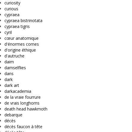
curiosity
curious
cypraea
cypraea bistrinotata
cypraea tigris
cyril
cœur anatomique
d'énormes cornes
d'origine éthique
d'autruche
daim
damselflies
dans
dark
dark art
darkacademia
de la vraie fourrure
de vrais longhorns
death head hawkmoth
debarque
décès
décès faucon à tête