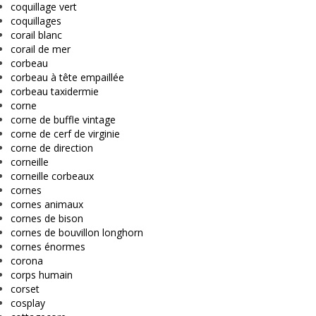
coquillage vert
coquillages
corail blanc
corail de mer
corbeau
corbeau à tête empaillée
corbeau taxidermie
corne
corne de buffle vintage
corne de cerf de virginie
corne de direction
corneille
corneille corbeaux
cornes
cornes animaux
cornes de bison
cornes de bouvillon longhorn
cornes énormes
corona
corps humain
corset
cosplay