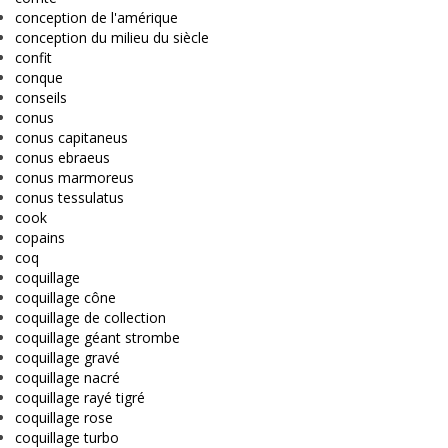
conception de l'amérique
conception du milieu du siècle
confit
conque
conseils
conus
conus capitaneus
conus ebraeus
conus marmoreus
conus tessulatus
cook
copains
coq
coquillage
coquillage cône
coquillage de collection
coquillage géant strombe
coquillage gravé
coquillage nacré
coquillage rayé tigré
coquillage rose
coquillage turbo