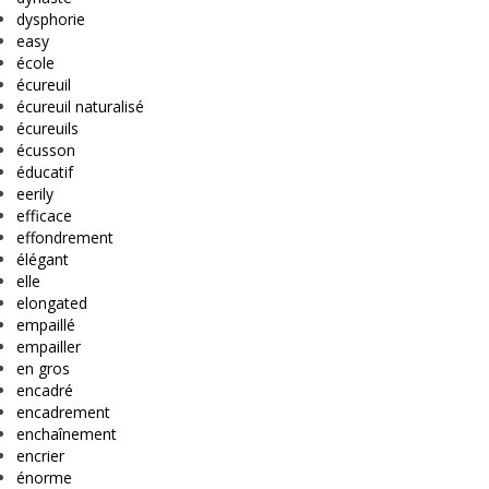
dysphorie
easy
école
écureuil
écureuil naturalisé
écureuils
écusson
éducatif
eerily
efficace
effondrement
élégant
elle
elongated
empaillé
empailler
en gros
encadré
encadrement
enchaînement
encrier
énorme