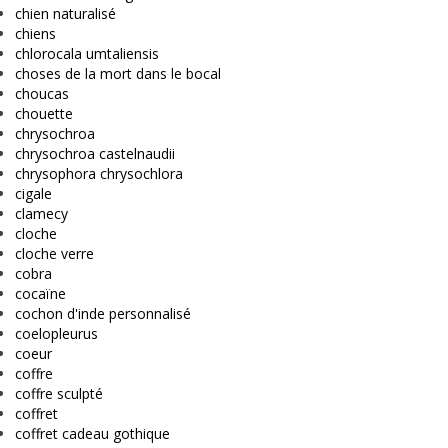
chien naturalisé
chiens
chlorocala umtaliensis
choses de la mort dans le bocal
choucas
chouette
chrysochroa
chrysochroa castelnaudii
chrysophora chrysochlora
cigale
clamecy
cloche
cloche verre
cobra
cocaïne
cochon d'inde personnalisé
coelopleurus
coeur
coffre
coffre sculpté
coffret
coffret cadeau gothique