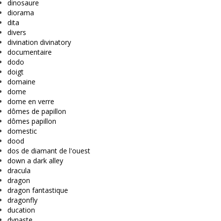
dinosaure
diorama
dita
divers
divination divinatory
documentaire
dodo
doigt
domaine
dome
dome en verre
dômes de papillon
dômes papillon
domestic
dood
dos de diamant de l'ouest
down a dark alley
dracula
dragon
dragon fantastique
dragonfly
ducation
dynaste