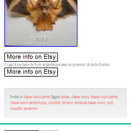
Il s’agit d’une barre de fruits de taxidermie dans un présentoir de boîte d’ombre.
Posted in
chauve-souris peinte
Tagged
cadeau
,
chauve souris
,
chauve-souris peinte
,
chauve-souris taxidermique
,
curiosités
,
kerivoul
,
kerivoula chauve-souris
,
noël
,
roussette
,
taxidermie