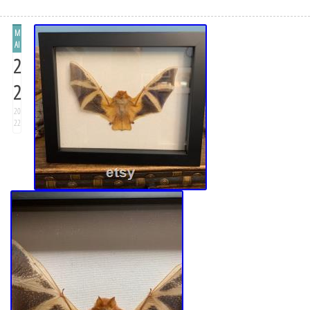
M
AI
2
2
20
22