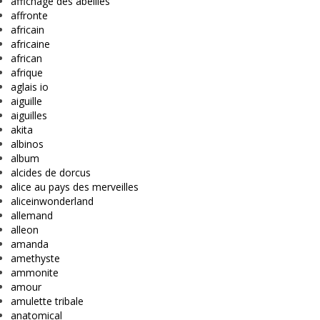
affichage des abeilles
affronte
africain
africaine
african
afrique
aglais io
aiguille
aiguilles
akita
albinos
album
alcides de dorcus
alice au pays des merveilles
aliceinwonderland
allemand
alleon
amanda
amethyste
ammonite
amour
amulette tribale
anatomical