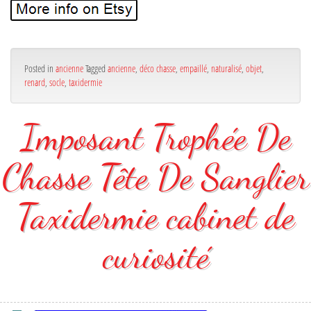
Posted in
ancienne
Tagged
ancienne
,
déco chasse
,
empaillé
,
naturalisé
,
objet
,
renard
,
socle
,
taxidermie
Imposant Trophée De
Chasse Tête De Sanglier
Taxidermie cabinet de
curiosité