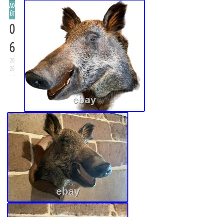
AO
ÛT
0
6
20
26