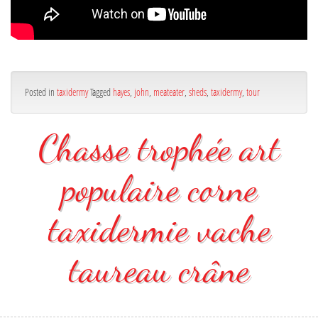
Posted in
taxidermy
Tagged
hayes
,
john
,
meateater
,
sheds
,
taxidermy
,
tour
Chasse trophée art
populaire corne
taxidermie vache
taureau crâne