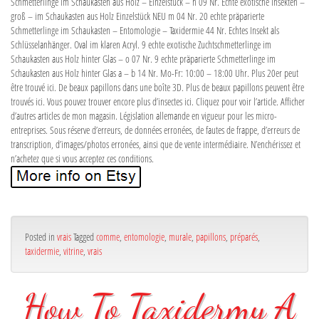
Posted in
vrais
Tagged
comme
,
entomologie
,
murale
,
papillons
,
préparés
,
taxidermie
,
vitrine
,
vrais
How To Taxidermy A