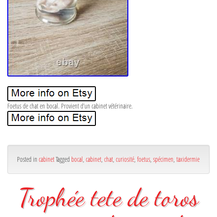
Foetus de chat en bocal. Provient d’un cabinet vétérinaire.
Posted in
cabinet
Tagged
bocal
,
cabinet
,
chat
,
curiosité
,
foetus
,
spécimen
,
taxidermie
Trophée tete de toros