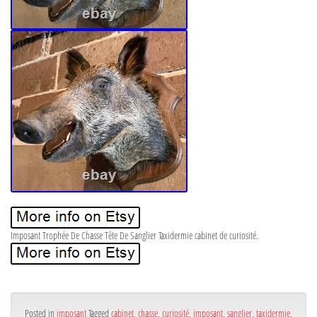
Imposant Trophée De Chasse Tête De Sanglier Taxidermie cabinet de curiosité.
Posted in
imposant
Tagged
cabinet
,
chasse
,
curiosité
,
imposant
,
sanglier
,
taxidermie
,