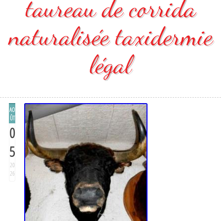
taureau de corrida
naturalisée taxidermie
légal
AO
ÛT
0
5
20
26