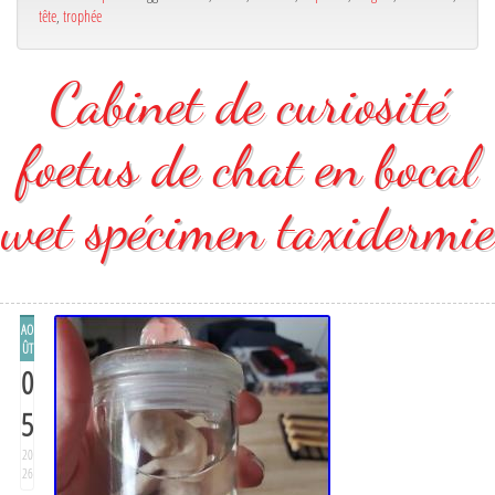
tête
,
trophée
Cabinet de curiosité
foetus de chat en bocal
wet spécimen taxidermie
AO
ÛT
0
5
20
26