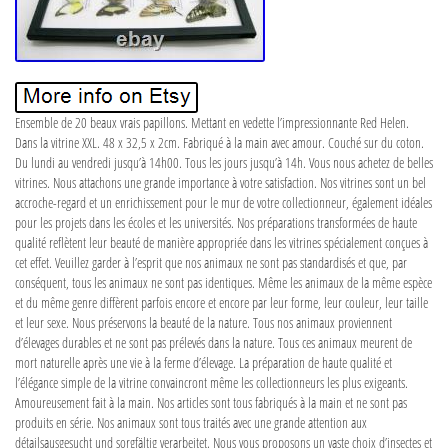
Ensemble de 20 beaux vrais papillons. Mettant en vedette l’impressionnante Red Helen. Dans la vitrine XXL. 48 x 32,5 x 2cm. Fabriqué à la main avec amour. Couché sur du coton. Du lundi au vendredi jusqu’à 14h00. Tous les jours jusqu’à 14h. Vous nous achetez de belles vitrines. Nous attachons une grande importance à votre satisfaction. Nos vitrines sont un bel accroche-regard et un enrichissement pour le mur de votre collectionneur, également idéales pour les projets dans les écoles et les universités. Nos préparations transformées de haute qualité reflètent leur beauté de manière appropriée dans les vitrines spécialement conçues à cet effet. Veuillez garder à l’esprit que nos animaux ne sont pas standardisés et que, par conséquent, tous les animaux ne sont pas identiques. Même les animaux de la même espèce et du même genre diffèrent parfois encore et encore par leur forme, leur couleur, leur taille et leur sexe. Nous préservons la beauté de la nature. Tous nos animaux proviennent d’élevages durables et ne sont pas prélevés dans la nature. Tous ces animaux meurent de mort naturelle après une vie à la ferme d’élevage. La préparation de haute qualité et l’élégance simple de la vitrine convaincront même les collectionneurs les plus exigeants. Amoureusement fait à la main. Nos articles sont tous fabriqués à la main et ne sont pas produits en série. Nos animaux sont tous traités avec une grande attention aux détailsausgesucht und sorgfältig verarbeitet. Nous vous proposons un vaste choix d’insectes et rampants sur coton ou en vitrines 3D. Veuillez ne pas accrocher nos papillons à la lumière directe du soleil et les protéger de l’humidité et de l’humidité. Article de votre choix sans décoration. Comodous in tempor ullamcorper miaculis. Pellentesque vitae neque mollis urna mattis laoreet. Divamus sit amet purus justo. Proin molestie egestas orci ac suscipit risus posuere loremous. Papilio helenus, également connu sous le nom de « Helenus Swallowtail », est un grand papillon originaire d’Asie du Sud et du Sud-Est. L’envergure du Papilio helenus peut atteindre 15 cm et les ailes sont principalement noires avec des taches et des rayures jaune vif, blanches ou bleues. Les ailes ont également de longues queues qui sont souvent cassées par les prédateurs pour protéger le papillon des attaques. Les chenilles du Papilio helenus se nourrissent principalement d’agrumes et peuvent mesurer jusqu’à 10 cm de long. Le papillon est connu pour sa belle apparence et ses caractéristiques de vol impressionnantes. 48 x 32,5 x 2cm (14.76 x 12.6 x 0.8inch). Avec nous, vous obtenez de beaux insectes et des chenilles de qualité musée. Tous nos animaux proviennent de fermes d’élevage certifiées. Aucun animal n’est tué pour nos vitrines. Tous les animaux vivent leur courte vie naturelle et meurent de mort naturelle. Ce n’est qu’alors que nos animaux sont étirés, façonnés et séchés. La protection des espèces est très importante pour nous. Nous vous garantissons que vous ne recevrez que des animaux soignés qui ont été élevés et protègent les espèces. A chaque importation, le test de protection des espèces légalement requis est effectué (avec un revendeur en dehors de l’Union européenne, par exemple en Thaïlande, vous devez organiser vous-même ce test de protection des espèces si vous êtes contrôlé par les douanes). Nous obtenons la plupart de nos animaux d’une petite ferme d’élevage à la périphérie de Chiang Mai en Thaïlande. Dans cet élevage, une attention particulière est portée au respect des règles de protection des espèces. Malheureusement, ce n’est pas le cas partout. Cependant, en raison des amendes très élevées pour les infractions en Thaïlande même et du test de protection des espèces nécessaire lors de l’importation en Allemagne, il s’est développé de telle manière que les infractions se produisent de moins en moins depuis de nombreuses années. Avant d’introduire nos insectes, nous les vérifions pour la protection des espèces. La douane prend alors en charge la protection des espèces en Allemagne. Tous nos articles sont présentés et vérifiés ici. Ainsi, vous pouvez acheter tous nos articles sans souci, sans avoir à vous soucier de l’origine. Nous espérons que vous apprécierez la recherche et le shopping dans notre boutique en ligne. Veuillez nous rendre visite souvent. De nouveaux éléments sont toujours ajoutés. Vrai verre et bois. Tous nos papillons proviennent de sources durables et sont légalement importés en Allemagne. Les papillons que nous proposons ne relèvent pas de la convention CITES sur les espèces menacées. Tous nos papillons sont d’élevage et non prélevés dans la nature. C’est ainsi que nous préservons la beauté de la nature. Nos papillons sont tous faits à la main et non produits en masse. Nos papillons sont sélectionnés individuellement avec une grande attention aux détails et traités avec soin. Ce qui nous distingue. Nous sommes une petite entreprise familiale qui s’est développée au fil des années. En 2010, j’ai remarqué par hasard une ferme d’élevage en Thaïlande qui offrait de beaux papillons, insectes et chenilles. J’ai ainsi fondé asiahouse 24. Depuis lors, la compétence dans le traitement de nos articles et la proximité avec nos clients ainsi que leur satisfaction sont importantes pour moi et nous distinguent. Avec nous, vous obtenez de beaux papillons de qualité musée. Veuillez garder à l’esprit que nos animaux ne sont pas des choses standardisées et donc tous les animaux ne sont pas identiques. Même les animaux de la même espèce et du même genre diffèrent parfois par la forme, la couleur, la taille et le sexe. Nos insectes et chenilles sont tous de véritables accroche-regards. Quelle que soit l’occasion, nos insectes et rampants émerveillent et captivent tous les spectateurs. La préparation de haute qualité et l’élégance simple de la vitrine convainquent même les collectionneurs les plus exigeants. Vous cherchez un cadeau spécial? Alors vous avez trouvé quelque chose de vraiment spécial avec nos insectes et chenilles. Quel que soit le cadeau que vous choisissez, vous pouvez l’agrandir pour n’importe quelle occasion et ainsi jeter les bases d’une collection très spéciale. Si vous commandez ou avez acheté auprès d’un revendeur en dehors de l’UE, par exemple en Thaïlande, vous devez organiser vous-même la protection des espèces si vous êtes contrôlé par les douanes. Ceci est généralement très difficile et prend du temps. Il est également possible qu’avec un tel achat, vous deviez vous rendre vous-même à la douane pour y récupérer vos marchandises achetées. L’article ne vous sera probablement pas livré. De plus, il y a aussi des frais de douane qui s’ajoutent à votre prix d’achat. Avec crochets à l’arrière pour fixation murale. Vrai verre, vrai bois. Pas de marchandises en vrac. Vitrine 3D – cadre d’ombre. Du petit au grand, nous avons une large gamme d’articles rares et uniques. Produkte die Sie auch interessieren könnten. XXL Poisen Box mit Vogelspinne, Skorpion, Cendipede, Geißelskorpion Schaukasten. XXL Poisen Box mit Vogelspinne, Skorpion, Cendipede – Schaukasten aus Holz – Neu. Blue Leg Spider EURYPEIMA SPINCRUS im Schaukasten aus Holz. 3x Blue Weevil Beetle – echte riesige Insekten im Schaukasten aus Holz – neu. 3x Saw Tooth Beetle – echte riesige Insekten im Schaukasten aus Holz – neu. 3x Jewel Beetles offen – echte riesige Insekten im Schaukasten aus Holz – neu. 2x riesige Heliocopris dominus – echtes riesiges Insekt im Schaukasten aus Holz. Three-horned Rhinoceros Beetle – echtes riesiges Insekt im Schaukasten aus Holz. Gottesanbeterin – Dead Leaf Mantis – Deroplatys desicca- echtes riesiges Insekt. Odontolabis elegans – offen – echtes riesiges Insekt im Schaukasten aus Holz neu. Odontolabis elegans – echtes riesiges Insekt im Schaukasten aus Holz – neu. Red Nose Clown Lanternfly – echtes riesiges Insekt im Schaukasten aus Holz. Long-horned Beetle – echtes riesiges Insekt im 3D Schaukasten aus Holz – neu. Heliocopris dominus offen – echtes riesiges Insekt im 3D Schaukasten aus Holz. Echtes riesiges Insekt im 3D Schaukasten aus Holz – neu. Magaloxantsa bicolor – echtes riesiges Insekt im 3D Schaukasten aus Holz – neu. Magaloxantsa bicolor offen – echtes riesiges Insekt im 3D Schaukasten aus Holz. EUPATORUS GRACILICORNIS (M)- echtes riesiges Insekt im 3D Schaukasten aus Holz. Gelbe Stabschrecke – Yellow Walking Stick Insect im Schaukasten aus Holz, selten. Riesiger Three-horned Rhinoceros Beetle (Möllenkampi Beetle) XL im Schaukasten. Riesiger Three-horned Rhinoceros Beetle (Möllenkampi Beetle) XXL im Schaukasten. Long-legged Katydid – Echter Grashüpfer – Heuschrecke – im Schaukasten aus Holz. Einzelstück – großer Long-horned Beetle im Schaukasten, sehr selten in der Größe. Einzelstück riesiger Long-horned Beetle im Schaukasten, sehr selten in der Größe. Echter riesiger Harlequin Beetle XXL im Schaukasten – extrem selten – neu. Einzelstück – Riesiger echter Grashüpfer im Schaukasten – Grashopper – selten. Riesiger echter Skorpion – Giant Scorpion (Palamnaeus fulvipes) – im Schaukasten. Seltener Dragon Headed Katydid (Eumegalodon blanchardi) im Schaukasten aus Holz. Riesiger Three-horned Rhinoceros Beetle (Caucasus Beetle) XL im Schaukasten Neu. Riesiger Three-horned Rhinoceros Beetle (Caucasus Beetle) XXL im Schaukasten Neu. Kleiner Batocera hameridens Beetle im Schaukasten aus Holz – XL Käfer – Neu. Sehr seltener African Goliath Beetle im Schaukasten aus Holz – XL Käfer – Neu. 5.991 Bewertungen erhalten. 4 echte präparierte Schmetterlinge im Schaukasten aus Holz – Einzelstück – h 09 Nr. Echte exotische Insekten – groß – im Schaukasten aus Holz Einzelstück NEU m 04 Nr. 20 echte präparierte Schmetterlinge im Schaukasten – Entomologie – Taxidermie 44 Nr. Echtes Insekt als Schlüsselanhänger. Oval im klaren Acryl. 9 echte exotische Zuchtschmetterlinge im Schaukasten aus Holz hinter Glas – o 07 Nr. 9 echte präparierte Schmetterlinge im Schaukasten aus Holz hinter Glas a – b 14 Nr. Mo-Fr: 10:00 – 18:00 Uhr. Plu