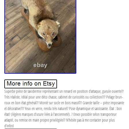
Superbe pièce de taxidermie représentant un renard en position d’attaque, gueule ouverte??
Très réaliste, idéal pour une déco chasse, cabinet de curiosités ou collection??? Pelage brun-
roux en bon état général?? Monté sur socle en bois massif?? Grande taille – pièce imposante
et décorative??? Yeux en verre, rendu très naturel? Pose dynamique et saisissante. État : bon
état? (légères marques d’usure liées à l’ancienneté). ? Envoi possible selon transporteur
adapté, ou remise en main propre privilégiée?? N’hésite pas à me contacter pour plus
d’infos!