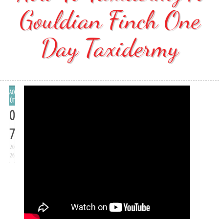
Gouldian Finch One
Day Taxidermy
AO
ÛT
0
7
20
26