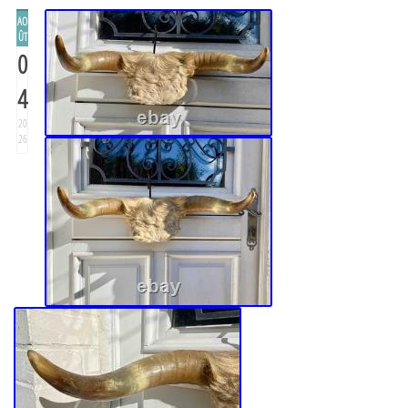
AO
ÛT
0
4
20
26