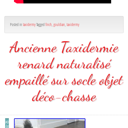
Posted in
taxidermy
Tagged
finch
,
gouldian
,
taxidermy
Ancienne Taxidermie
renard naturalisé
empaillé sur socle objet
déco-chasse
AO
ÛT