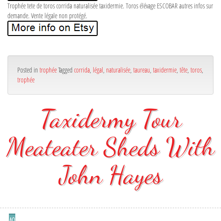
Trophée tete de toros corrida naturalisée taxidermie. Toros élévage ESCOBAR autres infos sur
demande. Vente légale non protégé.
Posted in
trophée
Tagged
corrida
,
légal
,
naturalisée
,
taureau
,
taxidermie
,
tête
,
toros
,
trophée
Taxidermy Tour
Meateater Sheds With
John Hayes
AO