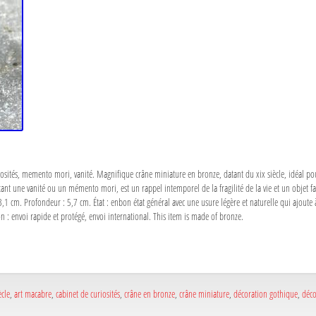
riosités, memento mori, vanité. Magnifique crâne miniature en bronze, datant du xix siècle, idéal pou
tant une vanité ou un mémento mori, est un rappel intemporel de la fragilité de la vie et un objet 
,1 cm. Profondeur : 5,7 cm. État : enbon état général avec une usure légère et naturelle qui ajoute à
son : envoi rapide et protégé, envoi international. This item is made of bronze.
ècle
,
art macabre
,
cabinet de curiosités
,
crâne en bronze
,
crâne miniature
,
décoration gothique
,
déco