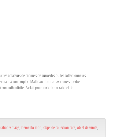
r les amateurs de cabinets de curiosités ou les collectionneurs
fascinant à contempler. Matériau : bronze avec une superbe
 son authenticité. Parfait pour enrichir un cabinet de
ration vintage
,
memento mori
,
objet de collection rare
,
objet de vanité
,