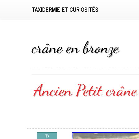
TAXIDERMIE ET CURIOSITÉS
crâne en bronze
Ancien Petit crâne
FÉV