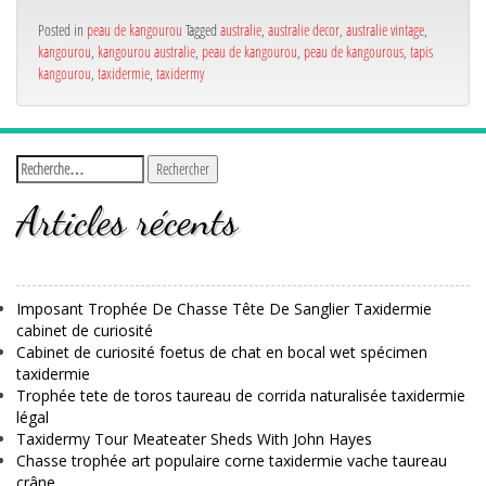
Posted in
peau de kangourou
Tagged
australie
,
australie decor
,
australie vintage
,
kangourou
,
kangourou australie
,
peau de kangourou
,
peau de kangourous
,
tapis
kangourou
,
taxidermie
,
taxidermy
Articles récents
Imposant Trophée De Chasse Tête De Sanglier Taxidermie
cabinet de curiosité
Cabinet de curiosité foetus de chat en bocal wet spécimen
taxidermie
Trophée tete de toros taureau de corrida naturalisée taxidermie
légal
Taxidermy Tour Meateater Sheds With John Hayes
Chasse trophée art populaire corne taxidermie vache taureau
crâne