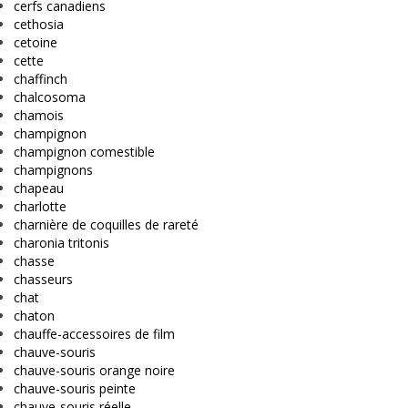
cerfs canadiens
cethosia
cetoine
cette
chaffinch
chalcosoma
chamois
champignon
champignon comestible
champignons
chapeau
charlotte
charnière de coquilles de rareté
charonia tritonis
chasse
chasseurs
chat
chaton
chauffe-accessoires de film
chauve-souris
chauve-souris orange noire
chauve-souris peinte
chauve-souris réelle