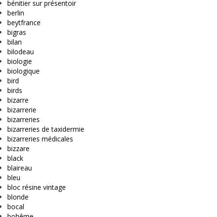
bénitier sur présentoir
berlin
beytfrance
bigras
bilan
bilodeau
biologie
biologique
bird
birds
bizarre
bizarrerie
bizarreries
bizarreries de taxidermie
bizarreries médicales
bizzare
black
blaireau
bleu
bloc résine vintage
blonde
bocal
bohême