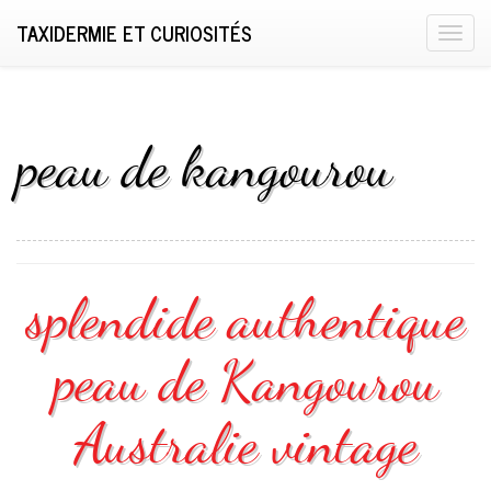
TAXIDERMIE ET CURIOSITÉS
T
o
g
g
l
peau de kangourou
e
n
a
v
i
splendide authentique
g
a
peau de Kangourou
t
i
o
Australie vintage
n