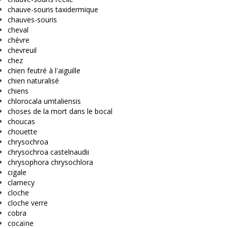
chauve-souris taxidermique
chauves-souris
cheval
chèvre
chevreuil
chez
chien feutré à l'aiguille
chien naturalisé
chiens
chlorocala umtaliensis
choses de la mort dans le bocal
choucas
chouette
chrysochroa
chrysochroa castelnaudii
chrysophora chrysochlora
cigale
clamecy
cloche
cloche verre
cobra
cocaïne