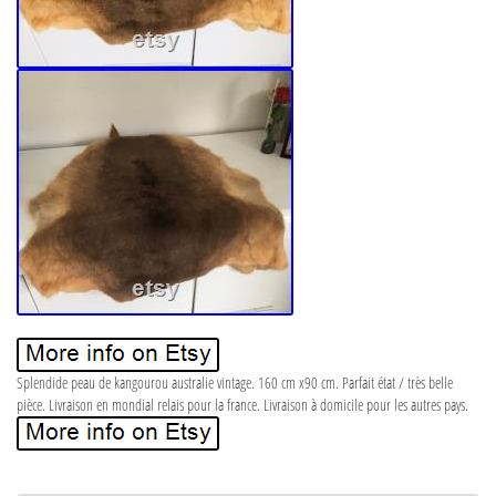
Splendide peau de kangourou australie vintage. 160 cm x90 cm. Parfait état / très belle
pièce. Livraison en mondial relais pour la france. Livraison à domicile pour les autres pays.