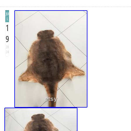
JUI
L
1
9
20
24