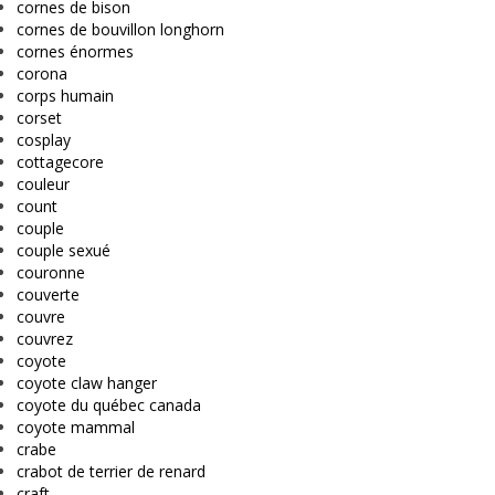
cornes de bison
cornes de bouvillon longhorn
cornes énormes
corona
corps humain
corset
cosplay
cottagecore
couleur
count
couple
couple sexué
couronne
couverte
couvre
couvrez
coyote
coyote claw hanger
coyote du québec canada
coyote mammal
crabe
crabot de terrier de renard
craft