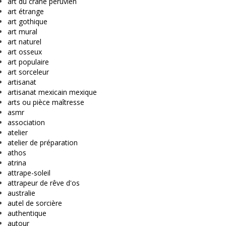
art du crâne péruvien
art étrange
art gothique
art mural
art naturel
art osseux
art populaire
art sorceleur
artisanat
artisanat mexicain mexique
arts ou pièce maîtresse
asmr
association
atelier
atelier de préparation
athos
atrina
attrape-soleil
attrapeur de rêve d'os
australie
autel de sorcière
authentique
autour