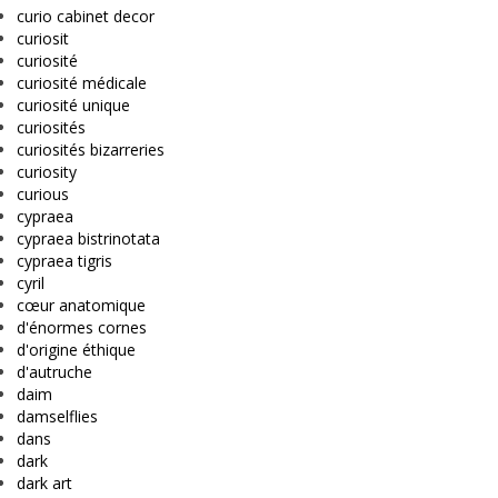
curio cabinet decor
curiosit
curiosité
curiosité médicale
curiosité unique
curiosités
curiosités bizarreries
curiosity
curious
cypraea
cypraea bistrinotata
cypraea tigris
cyril
cœur anatomique
d'énormes cornes
d'origine éthique
d'autruche
daim
damselflies
dans
dark
dark art