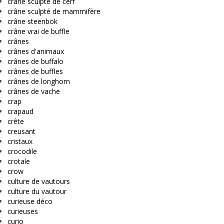
crâne sculpté de cerf
crâne sculpté de mammifère
crâne steenbok
crâne vrai de buffle
crânes
crânes d'animaux
crânes de buffalo
crânes de buffles
crânes de longhorn
crânes de vache
crap
crapaud
crête
creusant
cristaux
crocodile
crotale
crow
culture de vautours
culture du vautour
curieuse déco
curieuses
curio