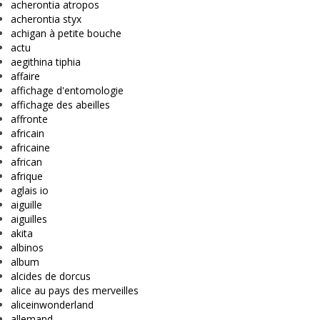
acherontia atropos
acherontia styx
achigan à petite bouche
actu
aegithina tiphia
affaire
affichage d'entomologie
affichage des abeilles
affronte
africain
africaine
african
afrique
aglais io
aiguille
aiguilles
akita
albinos
album
alcides de dorcus
alice au pays des merveilles
aliceinwonderland
allemand