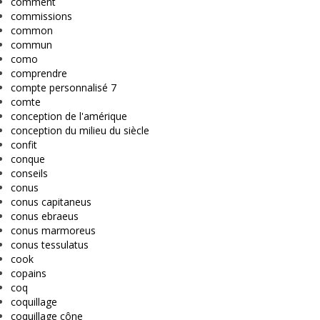
comment
commissions
common
commun
como
comprendre
compte personnalisé 7
comte
conception de l'amérique
conception du milieu du siècle
confit
conque
conseils
conus
conus capitaneus
conus ebraeus
conus marmoreus
conus tessulatus
cook
copains
coq
coquillage
coquillage cône