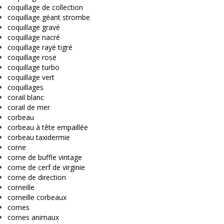
coquillage de collection
coquillage géant strombe
coquillage gravé
coquillage nacré
coquillage rayé tigré
coquillage rose
coquillage turbo
coquillage vert
coquillages
corail blanc
corail de mer
corbeau
corbeau à tête empaillée
corbeau taxidermie
corne
corne de buffle vintage
corne de cerf de virginie
corne de direction
corneille
corneille corbeaux
cornes
cornes animaux