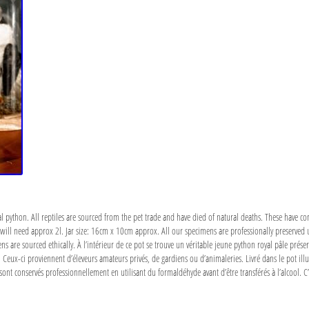
oyal python. All reptiles are sourced from the pet trade and have died of natural deaths. These have 
 will need approx 2l. Jar size: 16cm x 10cm approx. All our specimens are professionally preserved 
s are sourced ethically. À l’intérieur de ce pot se trouve un véritable jeune python royal pâle pré
Ceux-ci proviennent d’éleveurs amateurs privés, de gardiens ou d’animaleries. Livré dans le pot illus
ont conservés professionnellement en utilisant du formaldéhyde avant d’être transférés à l’alcool. C’