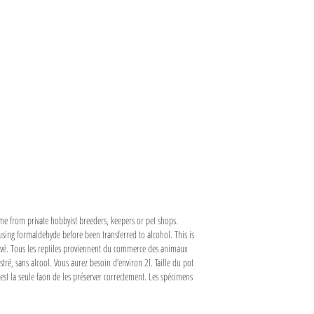
come from private hobbyist breeders, keepers or pet shops.
using formaldehyde before been transferred to alcohol. This is
servé. Tous les reptiles proviennent du commerce des animaux
tré, sans alcool. Vous aurez besoin d’environ 2l. Taille du pot
est la seule faon de les préserver correctement. Les spécimens