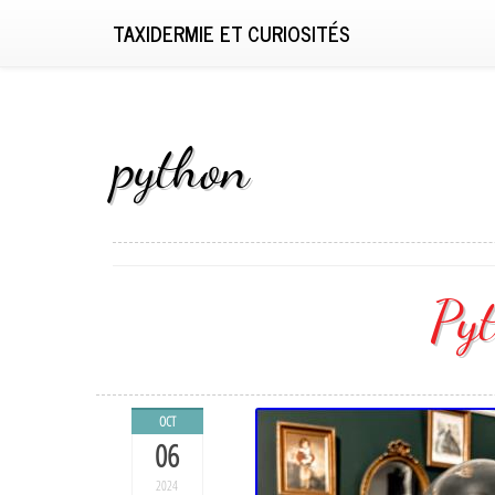
TAXIDERMIE ET CURIOSITÉS
python
Py
OCT
06
2024