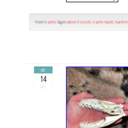
Posted in
python
Tagged
cabinet of curiosite
,
le jardin maudit
,
lejardinm
DÉC
14
2022