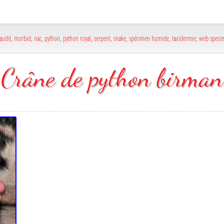
audit
,
morbid
,
nac
,
python
,
python royal
,
serpent
,
snake
,
spécimen humide
,
taxidermie
,
web speci
Crâne de python birman