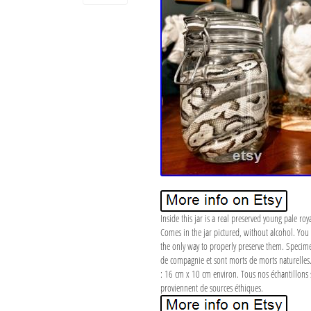
Inside this jar is a real preserved young pale r
Comes in the jar pictured, without alcohol. You
the only way to properly preserve them. Specimen
de compagnie et sont morts de morts naturelles. 
: 16 cm x 10 cm environ. Tous nos échantillons s
proviennent de sources éthiques.