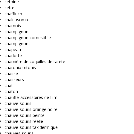
cetoine
cette
chaffinch
chalcosoma
chamois
champignon
champignon comestible
champignons
chapeau
charlotte
charnière de coquilles de rareté
charonia tritonis
chasse
chasseurs
chat
chaton
chauffe-accessoires de film
chauve-souris
chauve-souris orange noire
chauve-souris peinte
chauve-souris réelle
chauve-souris taxidermique
chauves-souris