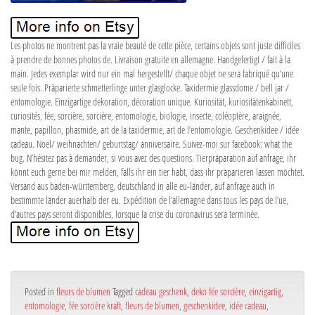
Les photos ne montrent pas la vraie beauté de cette pièce, certains objets sont juste difficiles
à prendre de bonnes photos de. Livraison gratuite en allemagne. Handgefertigt / fait à la
main. Jedes exemplar wird nur ein mal hergestellt/ chaque objet ne sera fabriqué qu’une
seule fois. Präparierte schmetterlinge unter glasglocke. Taxidermie glassdome / bell jar /
entomologie. Einzigartige dekoration, décoration unique. Kuriosität, kuriositätenkabinett,
curiosités, fée, sorcière, sorcière, entomologie, biologie, insecte, coléoptère, araignée,
mante, papillon, phasmide, art de la taxidermie, art de l’entomologie. Geschenkidee / idée
cadeau. Noël/ weihnachten/ geburtstag/ anniversaire. Suivez-moi sur facebook: what the
bug. N’hésitez pas à demander, si vous avez des questions. Tierpräparation auf anfrage, ihr
könnt euch gerne bei mir melden, falls ihr ein tier habt, dass ihr präparieren lassen möchtet.
Versand aus baden-württemberg, deutschland in alle eu-länder, auf anfrage auch in
bestimmte länder auerhalb der eu. Expédition de l’allemagne dans tous les pays de l’ue,
d’autres pays seront disponibles, lorsque la crise du coronavirus sera terminée.
Posted in
fleurs de blumen
Tagged
cadeau geschenk
,
deko fée sorcière
,
einzigartig
,
entomologie
,
fée sorcière kraft
,
fleurs de blumen
,
geschenkidee
,
idée cadeau
,