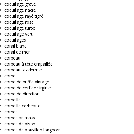
coquillage gravé
coquillage nacré
coquillage rayé tigré
coquillage rose
coquillage turbo
coquillage vert
coquillages
corail blanc
corail de mer
corbeau
corbeau à tête empaillée
corbeau taxidermie
corne
corne de buffle vintage
corne de cerf de virginie
corne de direction
corneille
corneille corbeaux
cornes
cornes animaux
cornes de bison
cornes de bouvillon longhorn