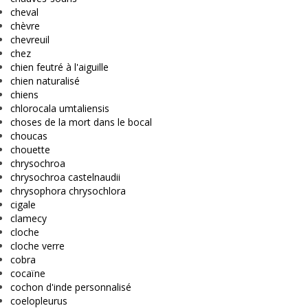
cheval
chèvre
chevreuil
chez
chien feutré à l'aiguille
chien naturalisé
chiens
chlorocala umtaliensis
choses de la mort dans le bocal
choucas
chouette
chrysochroa
chrysochroa castelnaudii
chrysophora chrysochlora
cigale
clamecy
cloche
cloche verre
cobra
cocaïne
cochon d'inde personnalisé
coelopleurus