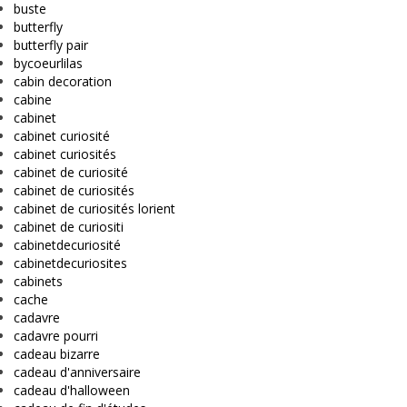
buste
butterfly
butterfly pair
bycoeurlilas
cabin decoration
cabine
cabinet
cabinet curiosité
cabinet curiosités
cabinet de curiosité
cabinet de curiosités
cabinet de curiosités lorient
cabinet de curiositi
cabinetdecuriosité
cabinetdecuriosites
cabinets
cache
cadavre
cadavre pourri
cadeau bizarre
cadeau d'anniversaire
cadeau d'halloween