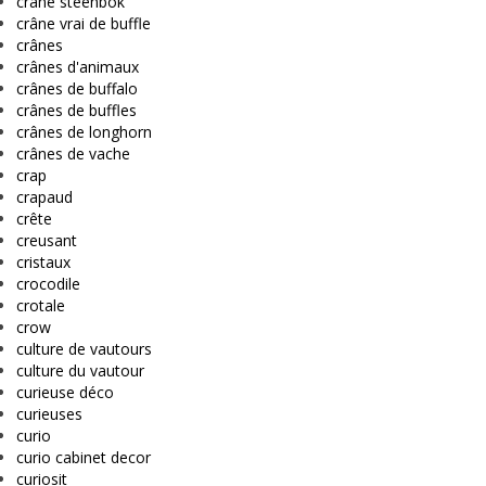
crâne steenbok
crâne vrai de buffle
crânes
crânes d'animaux
crânes de buffalo
crânes de buffles
crânes de longhorn
crânes de vache
crap
crapaud
crête
creusant
cristaux
crocodile
crotale
crow
culture de vautours
culture du vautour
curieuse déco
curieuses
curio
curio cabinet decor
curiosit