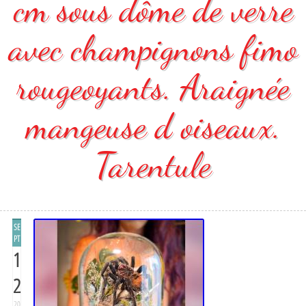
cm sous dôme de verre
avec champignons fimo
rougeoyants. Araignée
mangeuse d oiseaux.
Tarentule
SE
PT
1
2
20