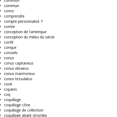
common
commun
como
comprendre
compte personnalisé 7
comte
conception de l'amérique
conception du milieu du siècle
confit
conque
conseils
conus
conus capitaneus
conus ebraeus
conus marmoreus
conus tessulatus
cook
copains
coq
coquillage
coquillage cône
coquillage de collection
coquillage géant strombe