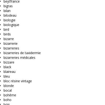
beytfrance
bigras
bilan
bilodeau
biologie
biologique
bird
birds
bizarre
bizarrerie
bizarreries
bizarreries de taxidermie
bizarreries médicales
bizzare
black
blaireau
bleu
bloc résine vintage
blonde
bocal
bohême
boho
bois