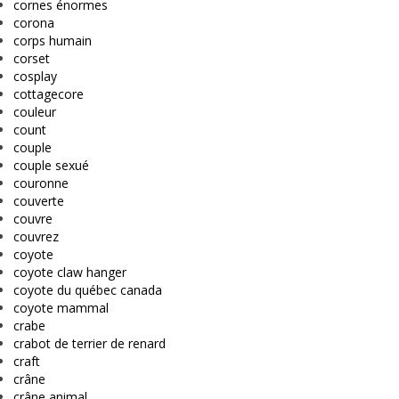
cornes énormes
corona
corps humain
corset
cosplay
cottagecore
couleur
count
couple
couple sexué
couronne
couverte
couvre
couvrez
coyote
coyote claw hanger
coyote du québec canada
coyote mammal
crabe
crabot de terrier de renard
craft
crâne
crâne animal