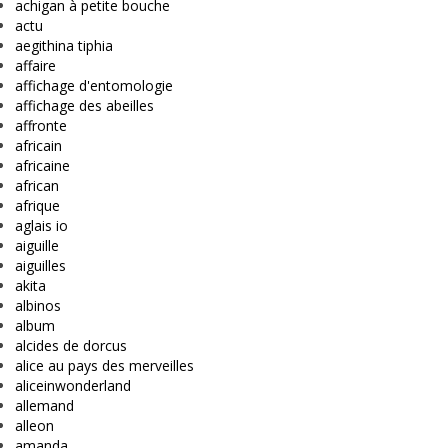
achigan à petite bouche
actu
aegithina tiphia
affaire
affichage d'entomologie
affichage des abeilles
affronte
africain
africaine
african
afrique
aglais io
aiguille
aiguilles
akita
albinos
album
alcides de dorcus
alice au pays des merveilles
aliceinwonderland
allemand
alleon
amanda