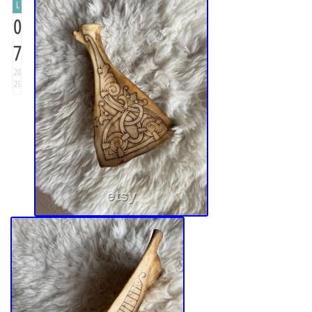
L
0
7
20
25