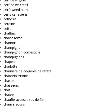
cerf de virginie
cerf de whitetail
cerf tweed harris
cerfs canadiens
cethosia
cetoine
cette
chaffinch
chalcosoma
chamois
champignon
champignon comestible
champignons
chapeau
charlotte
charnière de coquilles de rareté
charonia tritonis
chasse
chasseurs
chat
chaton
chauffe-accessoires de film
chauve-souris