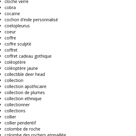
cloche verre
cobra
cocaïne
cochon d'inde personnalisé
coelopleurus
coeur
coffre
coffre sculpté
coffret
coffret cadeau gothique
coléoptère
coléoptère jaune
collectible deer head
collection
collection apothicaire
collection de plumes
collection ethnique
collectionner
collections
collier
collier pendentif
colombe de roche
colombe des rochers empaillée