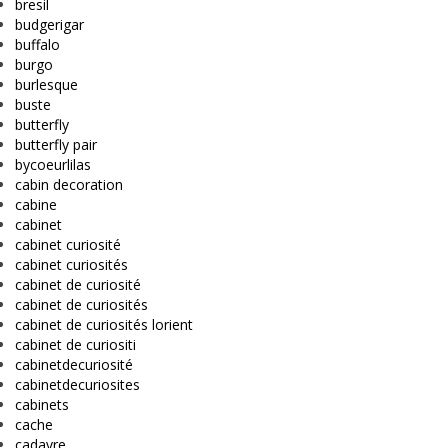
bresil
budgerigar
buffalo
burgo
burlesque
buste
butterfly
butterfly pair
bycoeurlilas
cabin decoration
cabine
cabinet
cabinet curiosité
cabinet curiosités
cabinet de curiosité
cabinet de curiosités
cabinet de curiosités lorient
cabinet de curiositi
cabinetdecuriosité
cabinetdecuriosites
cabinets
cache
cadavre