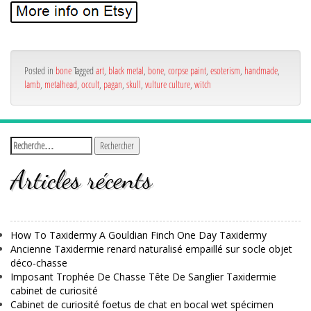
Posted in
bone
Tagged
art
,
black metal
,
bone
,
corpse paint
,
esoterism
,
handmade
,
lamb
,
metalhead
,
occult
,
pagan
,
skull
,
vulture culture
,
witch
Articles récents
How To Taxidermy A Gouldian Finch One Day Taxidermy
Ancienne Taxidermie renard naturalisé empaillé sur socle objet
déco-chasse
Imposant Trophée De Chasse Tête De Sanglier Taxidermie
cabinet de curiosité
Cabinet de curiosité foetus de chat en bocal wet spécimen