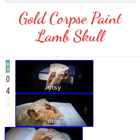
Gold Corpse Paint
Lamb Skull
JA
N
0
4
20
24