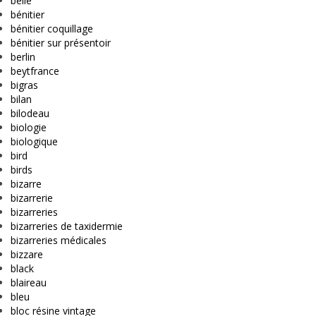
belle
bénitier
bénitier coquillage
bénitier sur présentoir
berlin
beytfrance
bigras
bilan
bilodeau
biologie
biologique
bird
birds
bizarre
bizarrerie
bizarreries
bizarreries de taxidermie
bizarreries médicales
bizzare
black
blaireau
bleu
bloc résine vintage