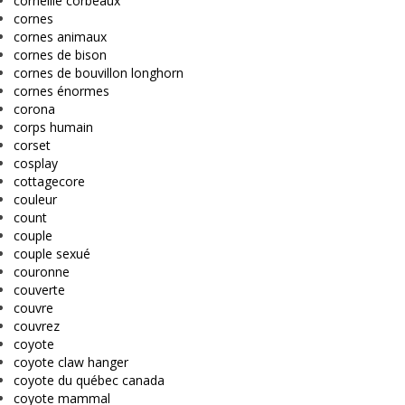
corneille corbeaux
cornes
cornes animaux
cornes de bison
cornes de bouvillon longhorn
cornes énormes
corona
corps humain
corset
cosplay
cottagecore
couleur
count
couple
couple sexué
couronne
couverte
couvre
couvrez
coyote
coyote claw hanger
coyote du québec canada
coyote mammal