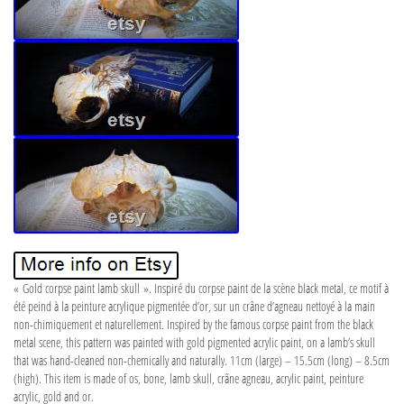
« Gold corpse paint lamb skull ». Inspiré du corpse paint de la scène black metal, ce motif à
été peind à la peinture acrylique pigmentée d’or, sur un crâne d’agneau nettoyé à la main
non-chimiquement et naturellement. Inspired by the famous corpse paint from the black
metal scene, this pattern was painted with gold pigmented acrylic paint, on a lamb’s skull
that was hand-cleaned non-chemically and naturally. 11cm (large) – 15.5cm (long) – 8.5cm
(high). This item is made of os, bone, lamb skull, crâne agneau, acrylic paint, peinture
acrylic, gold and or.