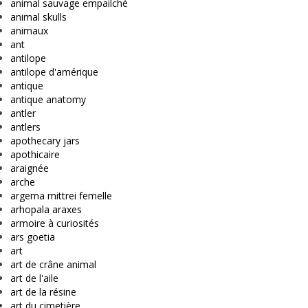
animal sauvage empailché
animal skulls
animaux
ant
antilope
antilope d'amérique
antique
antique anatomy
antler
antlers
apothecary jars
apothicaire
araignée
arche
argema mittrei femelle
arhopala araxes
armoire à curiosités
ars goetia
art
art de crâne animal
art de l'aile
art de la résine
art du cimetière