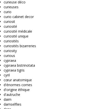
curieuse déco
curieuses
curio
curio cabinet decor
curiosit
curiosité
curiosité médicale
curiosité unique
curiosités
curiosités bizarreries
curiosity
curious
cypraea
cypraea bistrinotata
cypraea tigris
cyril
cœur anatomique
d'énormes cornes
d'origine éthique
d'autruche
daim
damselflies