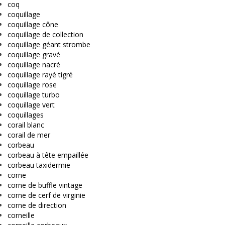
coq
coquillage
coquillage cône
coquillage de collection
coquillage géant strombe
coquillage gravé
coquillage nacré
coquillage rayé tigré
coquillage rose
coquillage turbo
coquillage vert
coquillages
corail blanc
corail de mer
corbeau
corbeau à tête empaillée
corbeau taxidermie
corne
corne de buffle vintage
corne de cerf de virginie
corne de direction
corneille