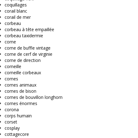
coquillages
corail blanc
corail de mer
corbeau
corbeau à tête empaillée
corbeau taxidermie
corne
corne de buffle vintage
corne de cerf de virginie
corne de direction
corneille
corneille corbeaux
cornes
cornes animaux
cornes de bison
cornes de bouvillon longhorn
cornes énormes
corona
corps humain
corset
cosplay
cottagecore