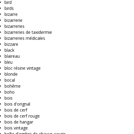
bird
birds
bizarre
bizarrerie
bizarreries
bizarreries de taxidermie
bizarreries médicales
bizzare
black
blaireau
bleu
bloc résine vintage
blonde
bocal
bohême
boho
bois
bois d'orignal
bois de cerf
bois de cerf rouge
bois de hangar
bois vintage
boîte d'ombre de chauve-souris