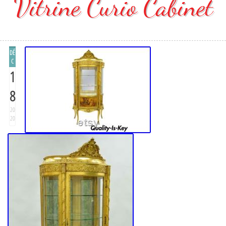
Vitrine Curio Cabinet
DÉ
C
1
8
20
20