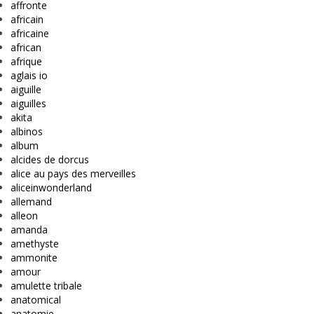
affronte
africain
africaine
african
afrique
aglais io
aiguille
aiguilles
akita
albinos
album
alcides de dorcus
alice au pays des merveilles
aliceinwonderland
allemand
alleon
amanda
amethyste
ammonite
amour
amulette tribale
anatomical
anatomie