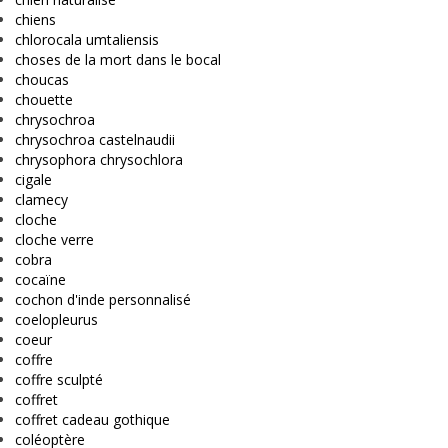
chiens
chlorocala umtaliensis
choses de la mort dans le bocal
choucas
chouette
chrysochroa
chrysochroa castelnaudii
chrysophora chrysochlora
cigale
clamecy
cloche
cloche verre
cobra
cocaïne
cochon d'inde personnalisé
coelopleurus
coeur
coffre
coffre sculpté
coffret
coffret cadeau gothique
coléoptère