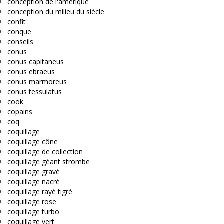
conception de l'amérique
conception du milieu du siècle
confit
conque
conseils
conus
conus capitaneus
conus ebraeus
conus marmoreus
conus tessulatus
cook
copains
coq
coquillage
coquillage cône
coquillage de collection
coquillage géant strombe
coquillage gravé
coquillage nacré
coquillage rayé tigré
coquillage rose
coquillage turbo
coquillage vert