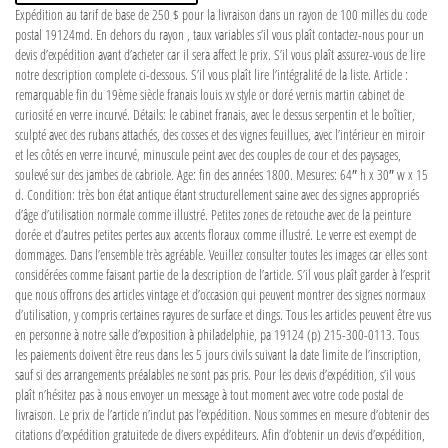
Expédition au tarif de base de 250 $ pour la livraison dans un rayon de 100 milles du code
postal 19124md. En dehors du rayon , taux variables s’il vous plaît contactez-nous pour un
devis d’expédition avant d’acheter car il sera affect le prix. S’il vous plaît assurez-vous de lire
notre description complete ci-dessous. S’il vous plaît lire l’intégralité de la liste. Article :
remarquable fin du 19ème siècle franais louis xv style or doré vernis martin cabinet de
curiosité en verre incurvé. Détails: le cabinet franais, avec le dessus serpentin et le boîtier,
sculpté avec des rubans attachés, des cosses et des vignes feuillues, avec l’intérieur en miroir
et les côtés en verre incurvé, minuscule peint avec des couples de cour et des paysages,
soulevé sur des jambes de cabriole. Age: fin des années 1800. Mesures: 64″ h x 30″ w x 15
d. Condition: très bon état antique étant structurellement saine avec des signes appropriés
d’âge d’utilisation normale comme illustré. Petites zones de retouche avec de la peinture
dorée et d’autres petites pertes aux accents floraux comme illustré. Le verre est exempt de
dommages. Dans l’ensemble très agréable. Veuillez consulter toutes les images car elles sont
considérées comme faisant partie de la description de l’article. S’il vous plaît garder à l’esprit
que nous offrons des articles vintage et d’occasion qui peuvent montrer des signes normaux
d’utilisation, y compris certaines rayures de surface et dings. Tous les articles peuvent être vus
en personne à notre salle d’exposition à philadelphie, pa 19124 (p) 215-300-0113. Tous
les paiements doivent être reus dans les 5 jours civils suivant la date limite de l’inscription,
sauf si des arrangements préalables ne sont pas pris. Pour les devis d’expédition, s’il vous
plaît n’hésitez pas à nous envoyer un message à tout moment avec votre code postal de
livraison. Le prix de l’article n’inclut pas l’expédition. Nous sommes en mesure d’obtenir des
citations d’expédition gratuitede de divers expéditeurs. Afin d’obtenir un devis d’expédition,