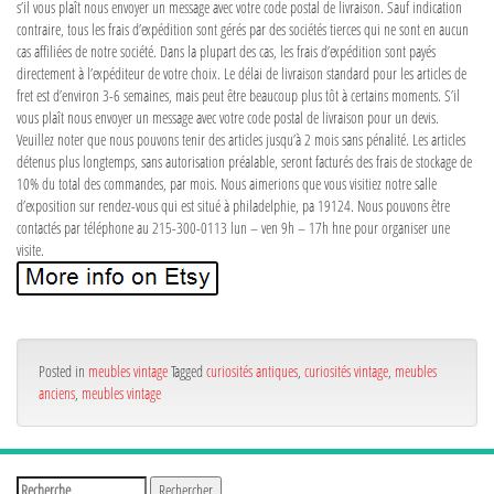
s’il vous plaît nous envoyer un message avec votre code postal de livraison. Sauf indication
contraire, tous les frais d’expédition sont gérés par des sociétés tierces qui ne sont en aucun
cas affiliées de notre société. Dans la plupart des cas, les frais d’expédition sont payés
directement à l’expéditeur de votre choix. Le délai de livraison standard pour les articles de
fret est d’environ 3-6 semaines, mais peut être beaucoup plus tôt à certains moments. S’il
vous plaît nous envoyer un message avec votre code postal de livraison pour un devis.
Veuillez noter que nous pouvons tenir des articles jusqu’à 2 mois sans pénalité. Les articles
détenus plus longtemps, sans autorisation préalable, seront facturés des frais de stockage de
10% du total des commandes, par mois. Nous aimerions que vous visitiez notre salle
d’exposition sur rendez-vous qui est situé à philadelphie, pa 19124. Nous pouvons être
contactés par téléphone au 215-300-0113 lun – ven 9h – 17h hne pour organiser une
visite.
Posted in
meubles vintage
Tagged
curiosités antiques
,
curiosités vintage
,
meubles
anciens
,
meubles vintage