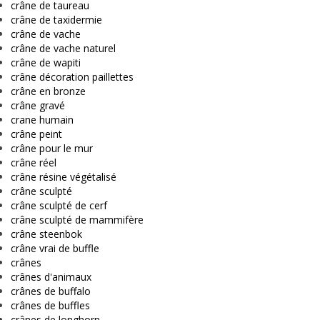
crâne de taureau
crâne de taxidermie
crâne de vache
crâne de vache naturel
crâne de wapiti
crâne décoration paillettes
crâne en bronze
crâne gravé
crane humain
crâne peint
crâne pour le mur
crâne réel
crâne résine végétalisé
crâne sculpté
crâne sculpté de cerf
crâne sculpté de mammifère
crâne steenbok
crâne vrai de buffle
crânes
crânes d'animaux
crânes de buffalo
crânes de buffles
crânes de longhorn