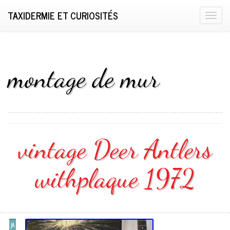
TAXIDERMIE ET CURIOSITÉS
T
o
g
g
l
montage de mur
e
n
a
v
i
vintage Deer Antlers
g
a
withplaque 1972
t
i
o
n
JA