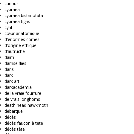
curious
cypraea
cypraea bistrinotata
cypraea tigris
cyril
cœur anatomique
d'énormes cornes
d'origine éthique
d'autruche
daim
damselflies
dans
dark
dark art
darkacademia
de la vraie fourrure
de vrais longhorns
death head hawkmoth
debarque
décès
décès faucon à tête
décès tête