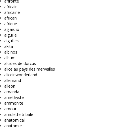
affronte
africain
africaine
african
afrique
aglais io
aiguille
aiguilles
akita
albinos
album
alcides de dorcus
alice au pays des merveilles
aliceinwonderland
allemand
alleon
amanda
amethyste
ammonite
amour
amulette tribale
anatomical
anatomie