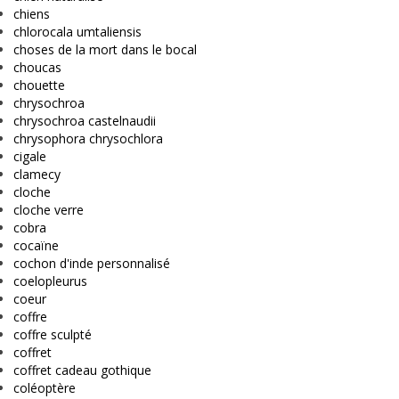
chiens
chlorocala umtaliensis
choses de la mort dans le bocal
choucas
chouette
chrysochroa
chrysochroa castelnaudii
chrysophora chrysochlora
cigale
clamecy
cloche
cloche verre
cobra
cocaïne
cochon d'inde personnalisé
coelopleurus
coeur
coffre
coffre sculpté
coffret
coffret cadeau gothique
coléoptère