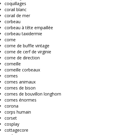
coquillages
corail blanc
corail de mer
corbeau
corbeau à tête empaillée
corbeau taxidermie
corne
corne de buffle vintage
corne de cerf de virginie
corne de direction
corneille
corneille corbeaux
cornes
cornes animaux
cornes de bison
cornes de bouvillon longhorn
cornes énormes
corona
corps humain
corset
cosplay
cottagecore