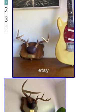
N
2
3
20
21