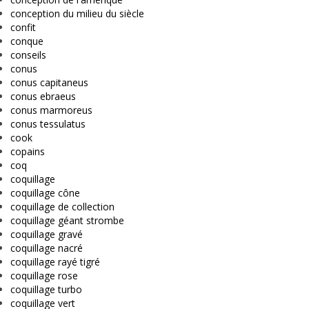
conception du milieu du siècle
confit
conque
conseils
conus
conus capitaneus
conus ebraeus
conus marmoreus
conus tessulatus
cook
copains
coq
coquillage
coquillage cône
coquillage de collection
coquillage géant strombe
coquillage gravé
coquillage nacré
coquillage rayé tigré
coquillage rose
coquillage turbo
coquillage vert