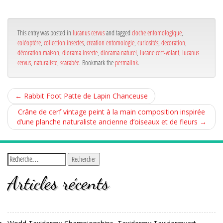
bo
er
ge
ok
r
This entry was posted in
lucanus cervus
and tagged
cloche entomologique
,
coléoptère
,
collection insectes
,
creation entomologie
,
curiosités
,
decoration
,
décoration maison
,
diorama insecte
,
diorama naturel
,
lucane cerf-volant
,
lucanus
cervus
,
naturaliste
,
scarabée
. Bookmark the
permalink
.
←
Rabbit Foot Patte de Lapin Chanceuse
Crâne de cerf vintage peint à la main composition inspirée
d’une planche naturaliste ancienne d’oiseaux et de fleurs
→
Articles récents