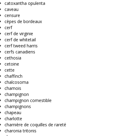
catoxantha opulenta
caveau
censure
cèpes de bordeaux
cerf
cerf de virginie
cerf de whitetail
cerf tweed harris
cerfs canadiens
cethosia
cetoine
cette
chaffinch
chalcosoma
chamois
champignon
champignon comestible
champignons
chapeau
charlotte
charnière de coquilles de rareté
charonia tritonis