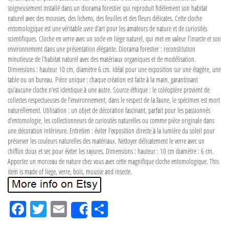
soigneusement installé dans un diorama forestier qui reproduit fidèlement son habitat
naturel avec des mousses, des lichens, des feuilles et des fleurs délicates. Cette cloche
entomologique est une véritable uvre d’art pour les amateurs de nature et de curiosités
scientifiques. Cloche en verre avec un socle en liège naturel, qui met en valeur l’insecte et son
environnement dans une présentation élégante. Diorama forestier : reconstitution
minutieuse de l’habitat naturel avec des matériaux organiques et de modélisation.
Dimensions : hauteur 10 cm, diamètre 6 cm. Idéal pour une exposition sur une étagère, une
table ou un bureau. Pièce unique : chaque création est faite à la main, garantissant
qu’aucune cloche n’est identique à une autre. Source éthique : le coléoptère provient de
collectes respectueuses de l’environnement, dans le respect de la faune, le spécimen est mort
naturellement. Utilisation : un objet de décoration fascinant, parfait pour les passionnés
d’entomologie, les collectionneurs de curiosités naturelles ou comme pièce originale dans
une décoration intérieure. Entretien : éviter l’exposition directe à la lumière du soleil pour
préserver les couleurs naturelles des matériaux. Nettoyer délicatement le verre avec un
chiffon doux et sec pour éviter les rayures. Dimensions : hauteur : 10 cm diamètre : 6 cm.
Apportez un morceau de nature chez vous avec cette magnifique cloche entomologique. This
item is made of liege, verre, bois, mousse and insecte.
Fa
Tw
Em
Pa
Share
ce
itt
ail
rta