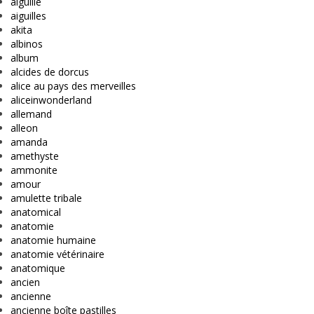
aiguille
aiguilles
akita
albinos
album
alcides de dorcus
alice au pays des merveilles
aliceinwonderland
allemand
alleon
amanda
amethyste
ammonite
amour
amulette tribale
anatomical
anatomie
anatomie humaine
anatomie vétérinaire
anatomique
ancien
ancienne
ancienne boîte pastilles