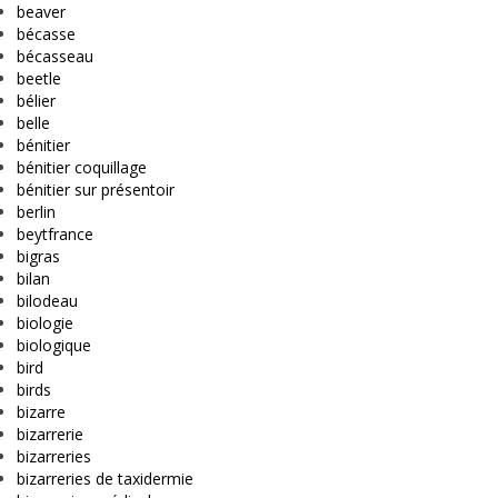
beaver
bécasse
bécasseau
beetle
bélier
belle
bénitier
bénitier coquillage
bénitier sur présentoir
berlin
beytfrance
bigras
bilan
bilodeau
biologie
biologique
bird
birds
bizarre
bizarrerie
bizarreries
bizarreries de taxidermie