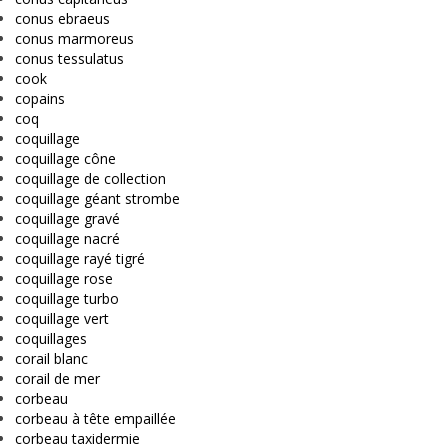
conus ebraeus
conus marmoreus
conus tessulatus
cook
copains
coq
coquillage
coquillage cône
coquillage de collection
coquillage géant strombe
coquillage gravé
coquillage nacré
coquillage rayé tigré
coquillage rose
coquillage turbo
coquillage vert
coquillages
corail blanc
corail de mer
corbeau
corbeau à tête empaillée
corbeau taxidermie