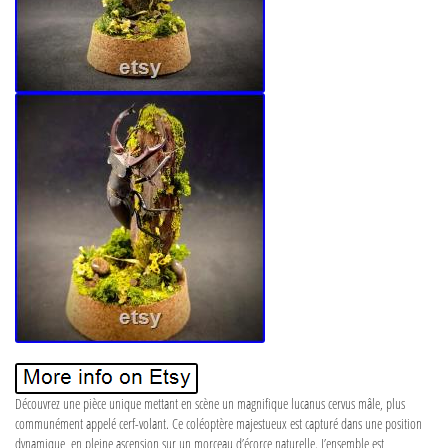
Découvrez une pièce unique mettant en scène un magnifique lucanus cervus mâle, plus
communément appelé cerf-volant. Ce coléoptère majestueux est capturé dans une position
dynamique, en pleine ascension sur un morceau d’écorce naturelle. L’ensemble est