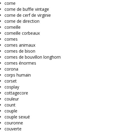
corne
corne de buffle vintage
corne de cerf de virginie
corne de direction
corneille
corneille corbeaux
cornes
cornes animaux
cornes de bison
cornes de bouvillon longhorn
cornes énormes
corona
corps humain
corset
cosplay
cottagecore
couleur
count
couple
couple sexué
couronne
couverte