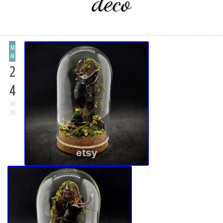
deco
M
AI
2
4
20
26