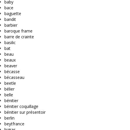
baby
bace
baguette
bandit
barbier
baroque frame
barre de crainte
basilic
bat
beau
beaux
beaver
bécasse
bécasseau
beetle
bélier
belle
bénitier
bénitier coquillage
bénitier sur présentoir
berlin
beytfrance
bigras