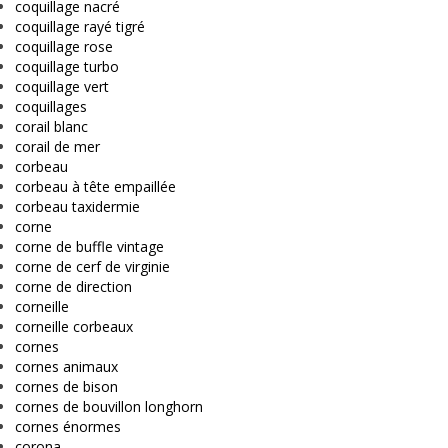
coquillage nacré
coquillage rayé tigré
coquillage rose
coquillage turbo
coquillage vert
coquillages
corail blanc
corail de mer
corbeau
corbeau à tête empaillée
corbeau taxidermie
corne
corne de buffle vintage
corne de cerf de virginie
corne de direction
corneille
corneille corbeaux
cornes
cornes animaux
cornes de bison
cornes de bouvillon longhorn
cornes énormes
corona