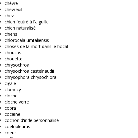
chèvre
chevreuil
chez
chien feutré à l'aiguille
chien naturalisé
chiens
chlorocala umtaliensis
choses de la mort dans le bocal
choucas
chouette
chrysochroa
chrysochroa castelnaudii
chrysophora chrysochlora
cigale
clamecy
cloche
cloche verre
cobra
cocaïne
cochon d'inde personnalisé
coelopleurus
coeur