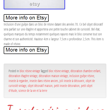
Inclusion d’une guêpe dans un bloc de résine datant des années 70. Ce bel objet décoratif
sera parfait sur une étagère et apportera une petite touche cabinet de curiosité. Bel état,
quelques marques du temps notamment quelques rayures mais le bloc conserve tout son
charme et son authenticité. Hauteur 4cm x largeur 7,5cm x profondeur 2,5cm. This item is
made of résine.
Posted in
bloc résine vintage
Tagged
bloc résine vintage
,
décoration chambre enfant
,
décoration étagère vintage
,
décoration maison vintage
,
inclusion guêpe résine
,
insecte à regarder
,
insecte dans résine ancien
,
joli insecte à découvrir
,
objet de
curiosité vintage
,
objet décoratif maison
,
petit insecte décoration
,
petit objet
d'étude
,
science de la vie et la terre
Insecte résine vintage