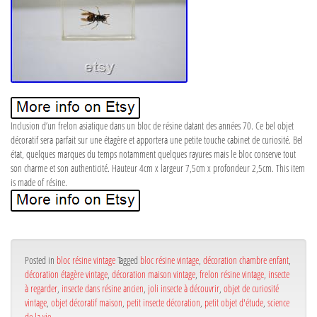
Inclusion d’un frelon asiatique dans un bloc de résine datant des années 70. Ce bel objet
décoratif sera parfait sur une étagère et apportera une petite touche cabinet de curiosité. Bel
état, quelques marques du temps notamment quelques rayures mais le bloc conserve tout
son charme et son authenticité. Hauteur 4cm x largeur 7,5cm x profondeur 2,5cm. This item
is made of résine.
Posted in
bloc résine vintage
Tagged
bloc résine vintage
,
décoration chambre enfant
,
décoration étagère vintage
,
décoration maison vintage
,
frelon résine vintage
,
insecte
à regarder
,
insecte dans résine ancien
,
joli insecte à découvrir
,
objet de curiosité
vintage
,
objet décoratif maison
,
petit insecte décoration
,
petit objet d'étude
,
science
de la vie