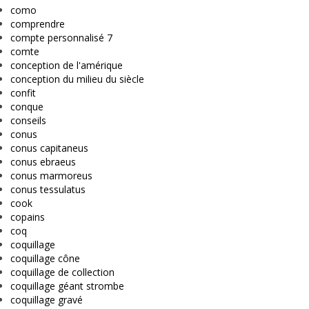
como
comprendre
compte personnalisé 7
comte
conception de l'amérique
conception du milieu du siècle
confit
conque
conseils
conus
conus capitaneus
conus ebraeus
conus marmoreus
conus tessulatus
cook
copains
coq
coquillage
coquillage cône
coquillage de collection
coquillage géant strombe
coquillage gravé