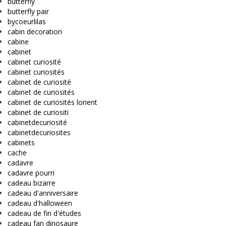
butterfly
butterfly pair
bycoeurlilas
cabin decoration
cabine
cabinet
cabinet curiosité
cabinet curiosités
cabinet de curiosité
cabinet de curiosités
cabinet de curiosités lorient
cabinet de curiositi
cabinetdecuriosité
cabinetdecuriosites
cabinets
cache
cadavre
cadavre pourri
cadeau bizarre
cadeau d'anniversaire
cadeau d'halloween
cadeau de fin d'études
cadeau fan dinosaure