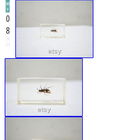
NO
V
0
8
20
23