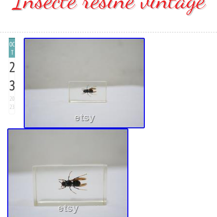
OC
T
2
3
20
23