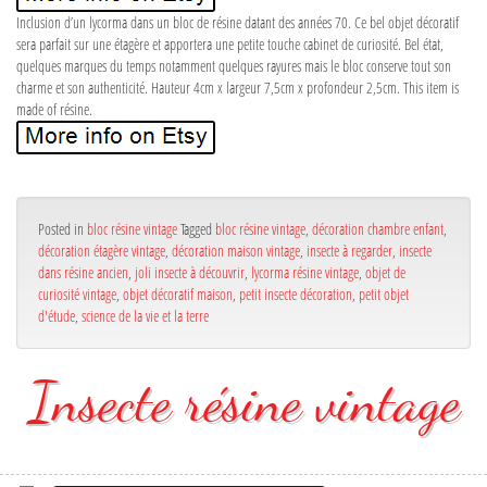
Inclusion d’un lycorma dans un bloc de résine datant des années 70. Ce bel objet décoratif
sera parfait sur une étagère et apportera une petite touche cabinet de curiosité. Bel état,
quelques marques du temps notamment quelques rayures mais le bloc conserve tout son
charme et son authenticité. Hauteur 4cm x largeur 7,5cm x profondeur 2,5cm. This item is
made of résine.
Posted in
bloc résine vintage
Tagged
bloc résine vintage
,
décoration chambre enfant
,
décoration étagère vintage
,
décoration maison vintage
,
insecte à regarder
,
insecte
dans résine ancien
,
joli insecte à découvrir
,
lycorma résine vintage
,
objet de
curiosité vintage
,
objet décoratif maison
,
petit insecte décoration
,
petit objet
d'étude
,
science de la vie et la terre
Insecte résine vintage