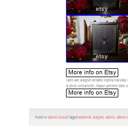
Cadre avec araignée véritable nephila maculata.
la photo contractuelle, chaque spécimen étant un
Posted in
cabinet curiosité
Tagged
arachnide
,
araignée
,
cabinet
,
cabinet c