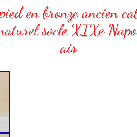
 pied en bronze ancien cab
 naturel socle XIXe Napo
ais