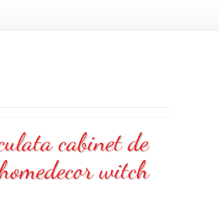
ulata cabinet de
f homedecor witch