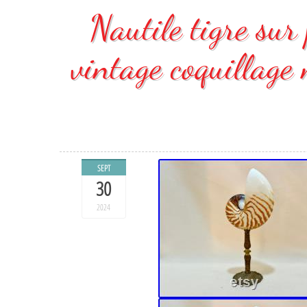
Nautile tigre sur
vintage coquillage
SEPT
30
2024