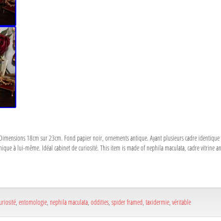
 Dimensions 18cm sur 23cm. Fond papier noir, ornements antique. Ayant plusieurs cadre identique di
ique à lui-même. Idéal cabinet de curiosité. This item is made of nephila maculata, cadre vitrine a
uriosité
,
entomologie
,
nephila maculata
,
oddities
,
spider framed
,
taxidermie
,
véritable