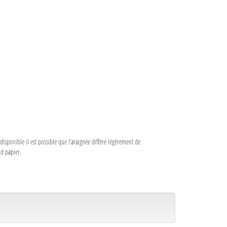
sponible il est possible que l’araignée diffère légèrement de
nd papier.