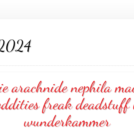
 2024
ie arachnide nephila mac
 oddities freak deadstuf
wunderkammer