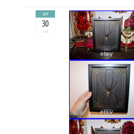
SEPT
30
2024