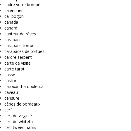
cadre verre bombé
calendrier
callipogon
canada
canard
capteur de rêves
carapace
carapace tortue
carapaces de tortues
cardre serpent
carte de visite
carte tarot
casse
castor
catoxantha opulenta
caveau
censure
cèpes de bordeaux
cerf
cerf de virginie
cerf de whitetail
cerf tweed harris