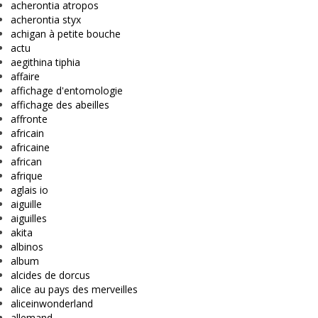
acherontia atropos
acherontia styx
achigan à petite bouche
actu
aegithina tiphia
affaire
affichage d'entomologie
affichage des abeilles
affronte
africain
africaine
african
afrique
aglais io
aiguille
aiguilles
akita
albinos
album
alcides de dorcus
alice au pays des merveilles
aliceinwonderland
allemand