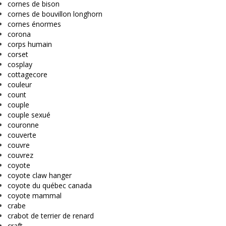
cornes de bison
cornes de bouvillon longhorn
cornes énormes
corona
corps humain
corset
cosplay
cottagecore
couleur
count
couple
couple sexué
couronne
couverte
couvre
couvrez
coyote
coyote claw hanger
coyote du québec canada
coyote mammal
crabe
crabot de terrier de renard
craft