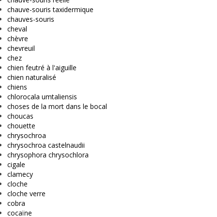
chauve-souris taxidermique
chauves-souris
cheval
chèvre
chevreuil
chez
chien feutré à l'aiguille
chien naturalisé
chiens
chlorocala umtaliensis
choses de la mort dans le bocal
choucas
chouette
chrysochroa
chrysochroa castelnaudii
chrysophora chrysochlora
cigale
clamecy
cloche
cloche verre
cobra
cocaïne