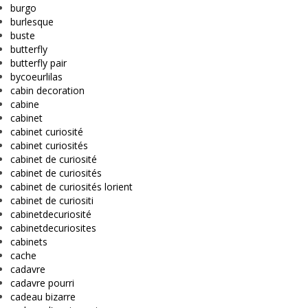
burgo
burlesque
buste
butterfly
butterfly pair
bycoeurlilas
cabin decoration
cabine
cabinet
cabinet curiosité
cabinet curiosités
cabinet de curiosité
cabinet de curiosités
cabinet de curiosités lorient
cabinet de curiositi
cabinetdecuriosité
cabinetdecuriosites
cabinets
cache
cadavre
cadavre pourri
cadeau bizarre