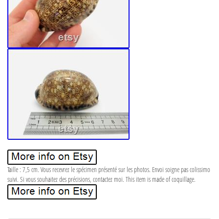
Taille : 7,5 cm. Vous recevrez le spécimen présenté sur les photos. Envoi soigne pas colissimo
suivi. Si vous souhaitez des précisions, contactez moi. This item is made of coquillage.