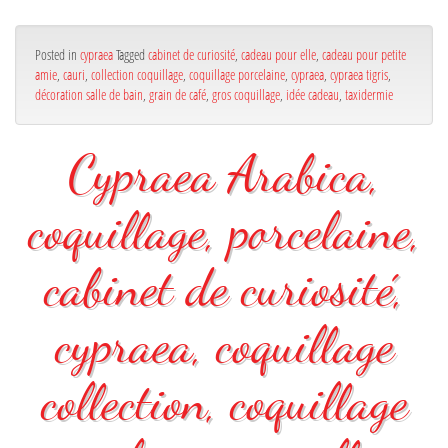
Posted in
cypraea
Tagged
cabinet de curiosité
,
cadeau pour elle
,
cadeau pour petite
amie
,
cauri
,
collection coquillage
,
coquillage porcelaine
,
cypraea
,
cypraea tigris
,
décoration salle de bain
,
grain de café
,
gros coquillage
,
idée cadeau
,
taxidermie
Cypraea Arabica,
coquillage, porcelaine,
cabinet de curiosité,
cypraea, coquillage
collection, coquillage