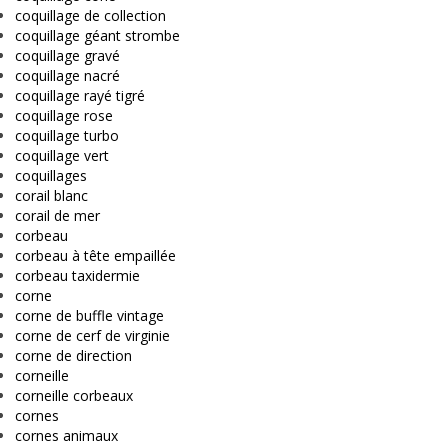
coquillage de collection
coquillage géant strombe
coquillage gravé
coquillage nacré
coquillage rayé tigré
coquillage rose
coquillage turbo
coquillage vert
coquillages
corail blanc
corail de mer
corbeau
corbeau à tête empaillée
corbeau taxidermie
corne
corne de buffle vintage
corne de cerf de virginie
corne de direction
corneille
corneille corbeaux
cornes
cornes animaux