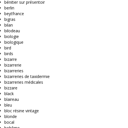
bénitier sur présentoir
berlin
beytfrance
bigras
bilan
bilodeau
biologie
biologique
bird
birds
bizarre
bizarrerie
bizarreries
bizarreries de taxidermie
bizarreries médicales
bizzare
black
blaireau
bleu
bloc résine vintage
blonde
bocal
bohême