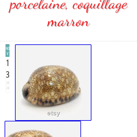
porcelaine, coquillage
marron
NO
V
1
3
20
24