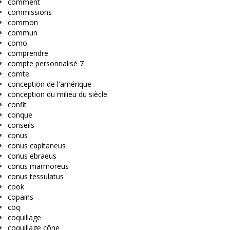
comment
commissions
common
commun
como
comprendre
compte personnalisé 7
comte
conception de l'amérique
conception du milieu du siècle
confit
conque
conseils
conus
conus capitaneus
conus ebraeus
conus marmoreus
conus tessulatus
cook
copains
coq
coquillage
coquillage cône