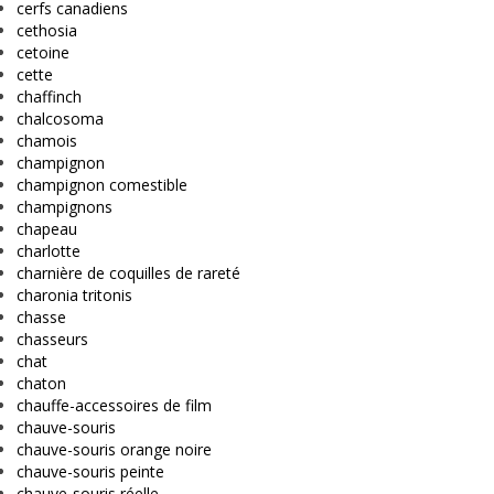
cerfs canadiens
cethosia
cetoine
cette
chaffinch
chalcosoma
chamois
champignon
champignon comestible
champignons
chapeau
charlotte
charnière de coquilles de rareté
charonia tritonis
chasse
chasseurs
chat
chaton
chauffe-accessoires de film
chauve-souris
chauve-souris orange noire
chauve-souris peinte
chauve-souris réelle