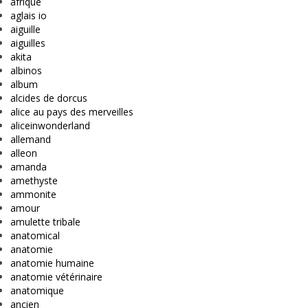
afrique
aglais io
aiguille
aiguilles
akita
albinos
album
alcides de dorcus
alice au pays des merveilles
aliceinwonderland
allemand
alleon
amanda
amethyste
ammonite
amour
amulette tribale
anatomical
anatomie
anatomie humaine
anatomie vétérinaire
anatomique
ancien