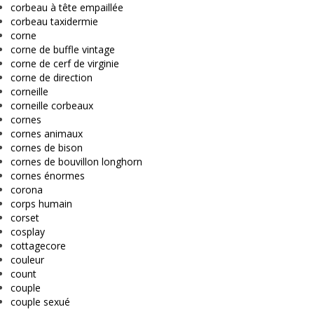
corbeau à tête empaillée
corbeau taxidermie
corne
corne de buffle vintage
corne de cerf de virginie
corne de direction
corneille
corneille corbeaux
cornes
cornes animaux
cornes de bison
cornes de bouvillon longhorn
cornes énormes
corona
corps humain
corset
cosplay
cottagecore
couleur
count
couple
couple sexué