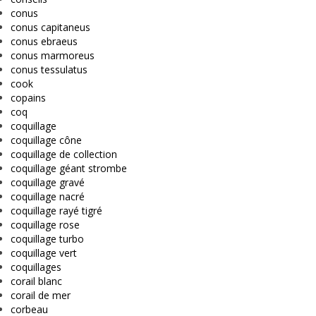
conus
conus capitaneus
conus ebraeus
conus marmoreus
conus tessulatus
cook
copains
coq
coquillage
coquillage cône
coquillage de collection
coquillage géant strombe
coquillage gravé
coquillage nacré
coquillage rayé tigré
coquillage rose
coquillage turbo
coquillage vert
coquillages
corail blanc
corail de mer
corbeau