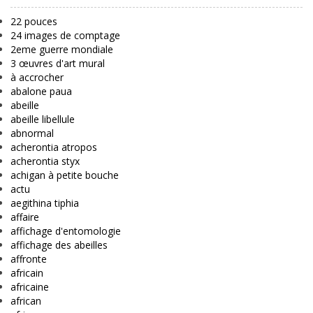
22 pouces
24 images de comptage
2eme guerre mondiale
3 œuvres d'art mural
à accrocher
abalone paua
abeille
abeille libellule
abnormal
acherontia atropos
acherontia styx
achigan à petite bouche
actu
aegithina tiphia
affaire
affichage d'entomologie
affichage des abeilles
affronte
africain
africaine
african