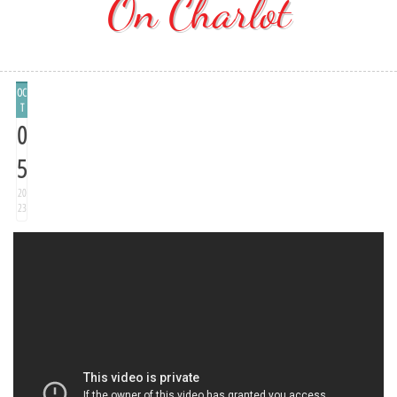
On Charlot
OC
T
0
5
20
23