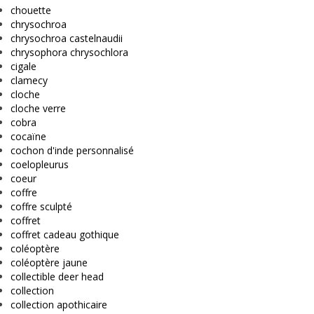
chouette
chrysochroa
chrysochroa castelnaudii
chrysophora chrysochlora
cigale
clamecy
cloche
cloche verre
cobra
cocaïne
cochon d'inde personnalisé
coelopleurus
coeur
coffre
coffre sculpté
coffret
coffret cadeau gothique
coléoptère
coléoptère jaune
collectible deer head
collection
collection apothicaire