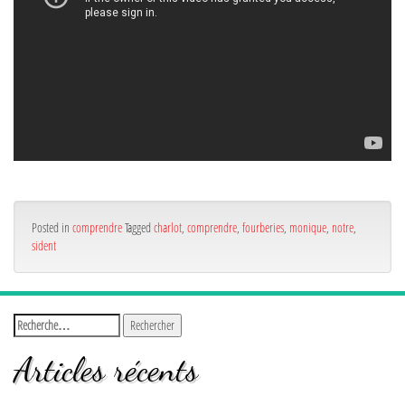
Posted in
comprendre
Tagged
charlot
,
comprendre
,
fourberies
,
monique
,
notre
,
sident
Articles récents