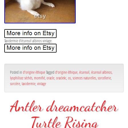
Taxidermie d’écureuil albinos vintage.
Posted in
d'origine éthique
Tagged
d'origine éthique
,
écureuil
,
écureuil albinos
,
lyophilisez séchés
,
momifié
,
oracle
,
oraclekc
,
os
,
sciences naturelles
,
sorcellerie
,
sorcière
,
taxidermie
,
vintage
Antler dreamcatcher
Turtle Rising