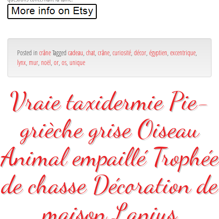
Posted in
crâne
Tagged
cadeau
,
chat
,
crâne
,
curiosité
,
décor
,
égyptien
,
excentrique
,
lynx
,
mur
,
noël
,
or
,
os
,
unique
Vraie taxidermie Pie-
grièche grise Oiseau
Animal empaillé Trophée
de chasse Décoration de
maison Lanius