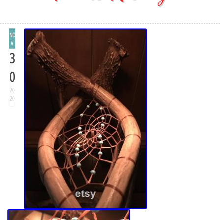
NO
V
3
0
20
20