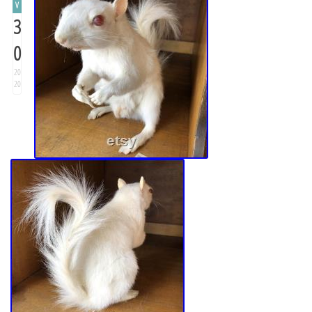
V
3
0
20
20