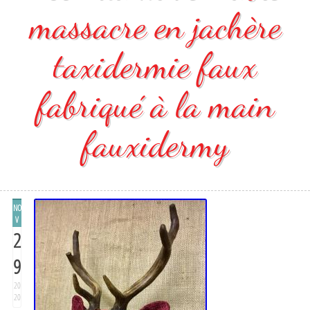
massacre en jachère
taxidermie faux
fabriqué à la main
fauxidermy
NO
V
2
9
20
20