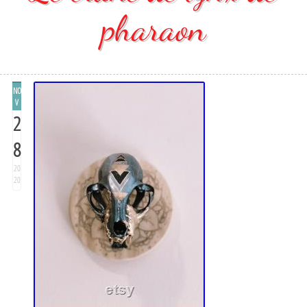
pharaon
NO
V
2
8
20
20