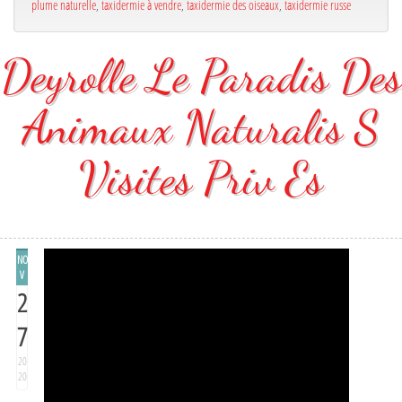
plume naturelle
,
taxidermie à vendre
,
taxidermie des oiseaux
,
taxidermie russe
Deyrolle Le Paradis Des
Animaux Naturalis S
Visites Priv Es
NO
V
2
7
20
20