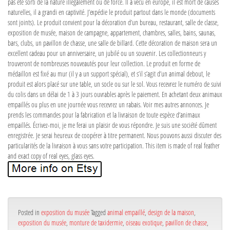
pas été sorti de la nature illégalement ou de force. Il a vécu en europe, il est mort de causes
naturelles, il a grandi en captivité. J’expédie le produit partout dans le monde (documents
sont joints). Le produit convient pour la décoration d’un bureau, restaurant, salle de classe,
exposition de musée, maison de campagne, appartement, chambres, salles, bains, saunas,
bars, clubs, un pavillon de chasse, une salle de billard. Cette décoration de maison sera un
excellent cadeau pour un anniversaire, un jubilé ou un souvenir. Les collectionneurs y
trouveront de nombreuses nouveautés pour leur collection. Le produit en forme de
médaillon est fixé au mur (il y a un support spécial), et s’il s’agit d’un animal debout, le
produit est alors placé sur une table, un socle ou sur le sol. Vous recevrez le numéro de suivi
du colis dans un délai de 1 à 3 jours ouvrables après le paiement. En achetant deux animaux
empaillés ou plus en une journée vous recevrez un rabais. Voir mes autres annonces. Je
prends les commandes pour la fabrication et la livraison de toute espèce d’animaux
empaillés. Écrivez-moi, je me ferai un plaisir de vous répondre. Je suis une société dûment
enregistrée. Je serai heureux de coopérer à titre permanent. Nous pouvons aussi discuter des
particularités de la livraison à vous sans votre participation. This item is made of real feather
and exact copy of real eyes, glass eyes.
Posted in
exposition du musée
Tagged
animal empaillé
,
design de la maison
,
exposition du musée
,
monture de taxidermie
,
oiseau exotique
,
pavillon de chasse
,