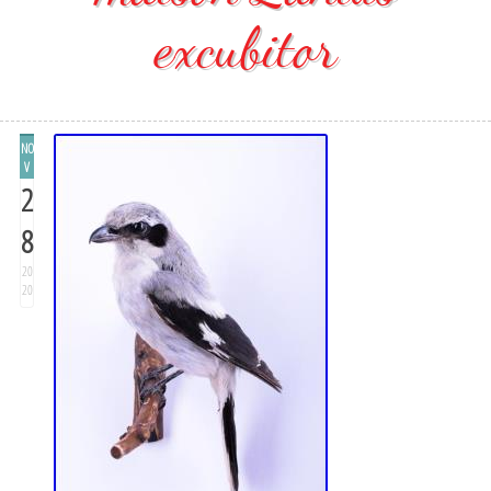
excubitor
NO
V
2
8
20
20