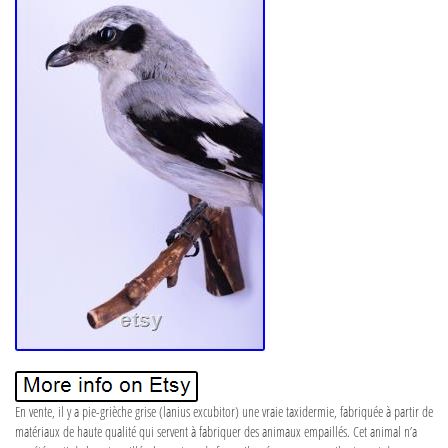
En vente, il y a pie-grièche grise (lanius excubitor) une vraie taxidermie, fabriquée à partir de
matériaux de haute qualité qui servent à fabriquer des animaux empaillés. Cet animal n’a