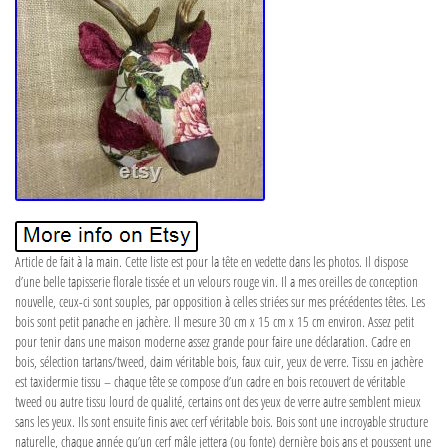
Article de fait à la main. Cette liste est pour la tête en vedette dans les photos. Il dispose
d’une belle tapisserie florale tissée et un velours rouge vin. Il a mes oreilles de conception
nouvelle, ceux-ci sont souples, par opposition à celles striées sur mes précédentes têtes. Les
bois sont petit panache en jachère. Il mesure 30 cm x 15 cm x 15 cm environ. Assez petit
pour tenir dans une maison moderne assez grande pour faire une déclaration. Cadre en
bois, sélection tartans/tweed, daim véritable bois, faux cuir, yeux de verre. Tissu en jachère
est taxidermie tissu – chaque tête se compose d’un cadre en bois recouvert de véritable
tweed ou autre tissu lourd de qualité, certains ont des yeux de verre autre semblent mieux
sans les yeux. Ils sont ensuite finis avec cerf véritable bois. Bois sont une incroyable structure
naturelle, chaque année qu’un cerf mâle jettera (ou fonte) dernière bois ans et poussent une