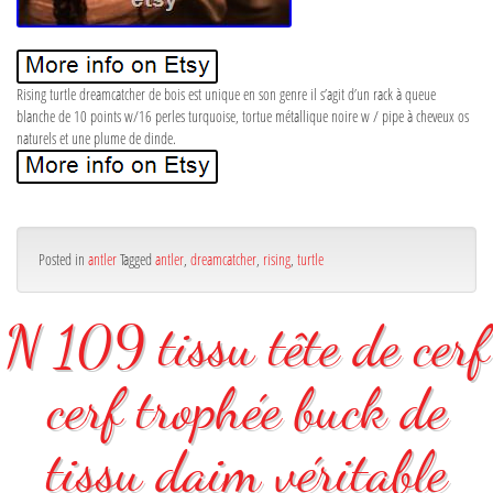
Rising turtle dreamcatcher de bois est unique en son genre il s’agit d’un rack à queue
blanche de 10 points w/16 perles turquoise, tortue métallique noire w / pipe à cheveux os
naturels et une plume de dinde.
Posted in
antler
Tagged
antler
,
dreamcatcher
,
rising
,
turtle
N 109 tissu tête de cerf
cerf trophée buck de
tissu daim véritable