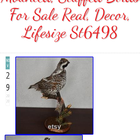
For Sale Real, Decor,
Lifesize St6498
NO
V
2
9
20
20