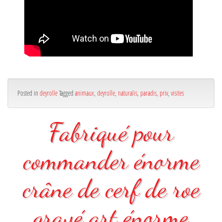
Posted in
deyrolle
Tagged
animaux
,
deyrolle
,
naturalis
,
paradis
,
priv
,
visites
Fabriqué pour
commander énorme
crâne de cerf de roe
gravé art énorme