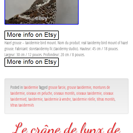
Hazel grouse – taxidermie bird mount. Nom du produit: real taxidermy bird mount of hazel
grouse. Fabricant: storetaxidermy llc (taxidermy studio). Hauteur: 45 cm / 18 pouces.
Largeur: 30 cm / 12 pouces. Profondeur: 20 cm / 8 pouces.
Posted in
taxidermie
Tagged
grouse farcie
,
grouse taxidermie
,
montures de
taxidermie
,
oiseaux en peluche
,
oiseaux montés
,
oiseaux taxidermie
,
oiseaux
taxidermied
,
taxidermie
,
taxidermie à vendre
,
taxidermie réelle
,
tétras montés
,
tétras taxidermiés
Le crâne de lynx de