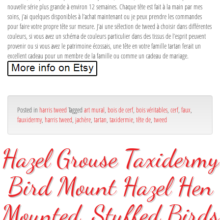
nouvelle série plus grande à environ 12 semaines. Chaque tête est fait à la main par mes
soins, j’ai quelques disponibles à l’achat maintenant ou je peux prendre les commandes
pour faire votre propre tête sur mesure. J’ai une sélection de tweed à choisir dans différentes
couleurs, si vous avez un schéma de couleurs particulier dans des tissus de l’esprit peuvent
provenir ou si vous avez le patrimoine écossais, une tête en votre famille tartan ferait un
excellent cadeau pour un membre de la famille ou comme un cadeau de mariage.
Posted in
harris tweed
Tagged
art mural
,
bois de cerf
,
bois véritables
,
cerf
,
faux
,
fauxidermy
,
harris tweed
,
jachère
,
tartan
,
taxidermie
,
tête de
,
tweed
Hazel Grouse Taxidermy
Bird Mount Hazel Hen
Mounted, Stuffed Birds