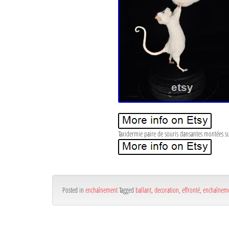
Taxidermie paire de souris dansantes montées sur
Posted in
enchaînement
Tagged
ballant
,
decoration
,
effronté
,
enchaînem