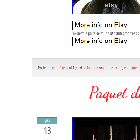
Taxidermie paire de souris dansantes montées sur
Posted in
enchaînement
Tagged
ballant
,
decoration
,
effronté
,
enchaînem
Paquet d
MAR
13
2022