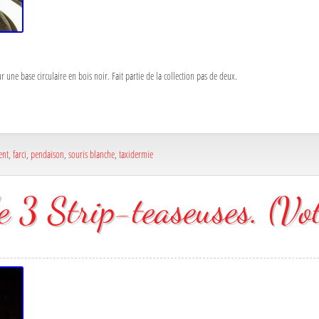
 une base circulaire en bois noir. Fait partie de la collection pas de deux.
ent
,
farci
,
pendaison
,
souris blanche
,
taxidermie
e 3 Strip-teaseuses. (Vot