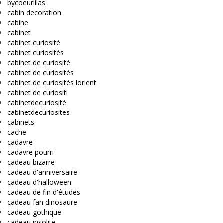
bycoeurlilas
cabin decoration
cabine
cabinet
cabinet curiosité
cabinet curiosités
cabinet de curiosité
cabinet de curiosités
cabinet de curiosités lorient
cabinet de curiositi
cabinetdecuriosité
cabinetdecuriosites
cabinets
cache
cadavre
cadavre pourri
cadeau bizarre
cadeau d'anniversaire
cadeau d'halloween
cadeau de fin d'études
cadeau fan dinosaure
cadeau gothique
cadeau insolite