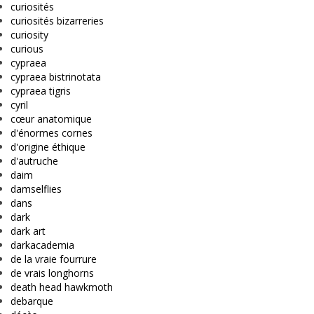
curiosités
curiosités bizarreries
curiosity
curious
cypraea
cypraea bistrinotata
cypraea tigris
cyril
cœur anatomique
d'énormes cornes
d'origine éthique
d'autruche
daim
damselflies
dans
dark
dark art
darkacademia
de la vraie fourrure
de vrais longhorns
death head hawkmoth
debarque