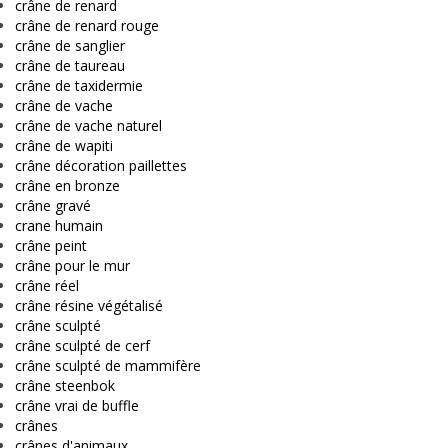
crâne de renard
crâne de renard rouge
crâne de sanglier
crâne de taureau
crâne de taxidermie
crâne de vache
crâne de vache naturel
crâne de wapiti
crâne décoration paillettes
crâne en bronze
crâne gravé
crane humain
crâne peint
crâne pour le mur
crâne réel
crâne résine végétalisé
crâne sculpté
crâne sculpté de cerf
crâne sculpté de mammifère
crâne steenbok
crâne vrai de buffle
crânes
crânes d'animaux