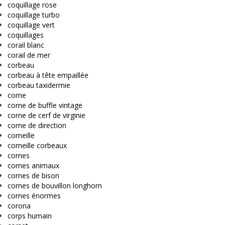
coquillage rose
coquillage turbo
coquillage vert
coquillages
corail blanc
corail de mer
corbeau
corbeau à tête empaillée
corbeau taxidermie
corne
corne de buffle vintage
corne de cerf de virginie
corne de direction
corneille
corneille corbeaux
cornes
cornes animaux
cornes de bison
cornes de bouvillon longhorn
cornes énormes
corona
corps humain