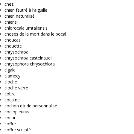
chez
chien feutré à l'aiguille
chien naturalisé
chiens
chlorocala umtaliensis
choses de la mort dans le bocal
choucas
chouette
chrysochroa
chrysochroa castelnaudii
chrysophora chrysochlora
cigale
clamecy
cloche
cloche verre
cobra
cocaïne
cochon d'inde personnalisé
coelopleurus
coeur
coffre
coffre sculpté