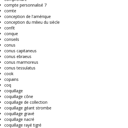
compte personnalisé 7
comte
conception de l'amérique
conception du milieu du siècle
confit
conque
conseils
conus
conus capitaneus
conus ebraeus
conus marmoreus
conus tessulatus
cook
copains
coq
coquillage
coquillage cône
coquillage de collection
coquillage géant strombe
coquillage gravé
coquillage nacré
coquillage rayé tigré