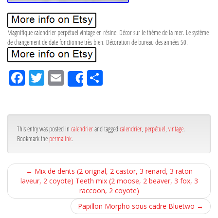
Magnifique calendrier perpétuel vintage en résine. Décor sur le thème de la mer. Le système
de changement de date fonctionne très bien. Décoration de bureau des années 50.
Fa
Tw
Em
Pa
Share
ce
itt
ail
rta
bo
er
ge
ok
r
This entry was posted in
calendrier
and tagged
calendrier
,
perpétuel
,
vintage
.
Bookmark the
permalink
.
←
Mix de dents (2 orignal, 2 castor, 3 renard, 3 raton
laveur, 2 coyote) Teeth mix (2 moose, 2 beaver, 3 fox, 3
raccoon, 2 coyote)
Papillon Morpho sous cadre Bluetwo
→