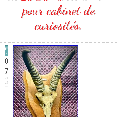
pour cabinet de
curiosités.
FÉ
V
0
7
20
23