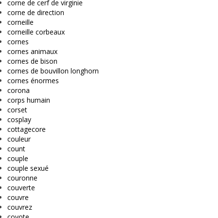
corne de cerf de virginie
corne de direction
corneille
corneille corbeaux
cornes
cornes animaux
cornes de bison
cornes de bouvillon longhorn
cornes énormes
corona
corps humain
corset
cosplay
cottagecore
couleur
count
couple
couple sexué
couronne
couverte
couvre
couvrez
coyote