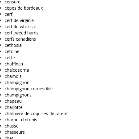
censure
cèpes de bordeaux
cerf
cerf de virginie
cerf de whitetail
cerf tweed harris
cerfs canadiens
cethosia
cetoine
cette
chaffinch
chalcosoma
chamois
champignon
champignon comestible
champignons
chapeau
charlotte
charnière de coquilles de rareté
charonia tritonis
chasse
chasseurs
chat