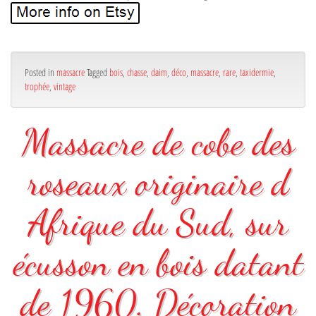
Posted in
massacre
Tagged
bois
,
chasse
,
daim
,
déco
,
massacre
,
rare
,
taxidermie
,
trophée
,
vintage
Massacre de cobe des
roseaux originaire d
Afrique du Sud, sur
écusson en bois datant
de 1960. Décoration