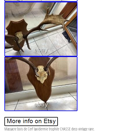
Massacre bois de Cerf taxidermie trophée CHASSE deco vintage rare.