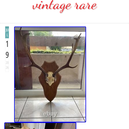
vintage rare
JUI
L
1
9
20
26