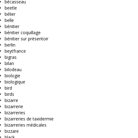
bécasseau
beetle
bélier
belle
bénitier
bénitier coquillage
bénitier sur présentoir
berlin
beytfrance
bigras
bilan
bilodeau
biologie
biologique
bird
birds
bizarre
bizarrerie
bizarreries
bizarreries de taxidermie
bizarreries médicales
bizzare
black