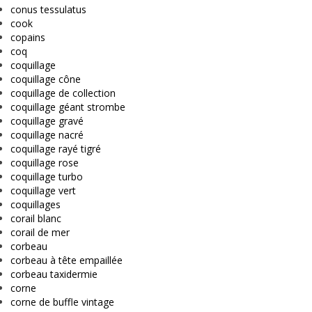
conus tessulatus
cook
copains
coq
coquillage
coquillage cône
coquillage de collection
coquillage géant strombe
coquillage gravé
coquillage nacré
coquillage rayé tigré
coquillage rose
coquillage turbo
coquillage vert
coquillages
corail blanc
corail de mer
corbeau
corbeau à tête empaillée
corbeau taxidermie
corne
corne de buffle vintage