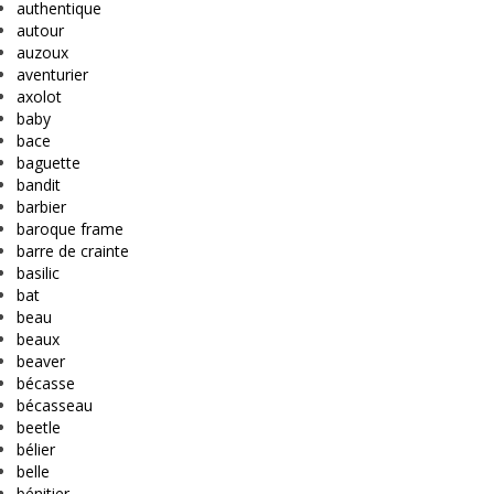
authentique
autour
auzoux
aventurier
axolot
baby
bace
baguette
bandit
barbier
baroque frame
barre de crainte
basilic
bat
beau
beaux
beaver
bécasse
bécasseau
beetle
bélier
belle
bénitier