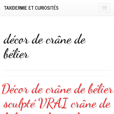
TAXIDERMIE ET CURIOSITÉS
T
o
g
g
l
décor de crâne de
e
n
bélier
a
v
i
g
a
Décor de crâne de bélier
t
i
o
sculpté VRAI crâne de
n