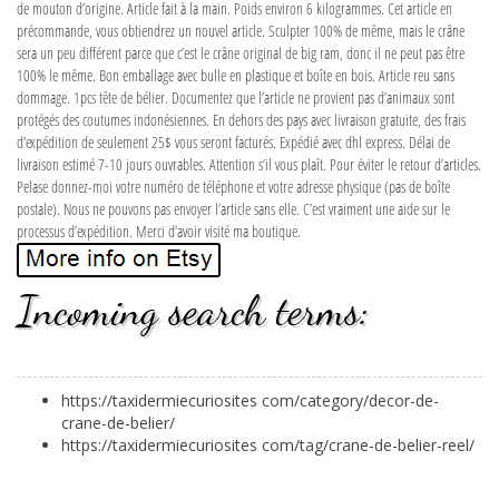
de mouton d’origine. Article fait à la main. Poids environ 6 kilogrammes. Cet article en
précommande, vous obtiendrez un nouvel article. Sculpter 100% de même, mais le crâne
sera un peu différent parce que c’est le crâne original de big ram, donc il ne peut pas être
100% le même. Bon emballage avec bulle en plastique et boîte en bois. Article reu sans
dommage. 1pcs tête de bélier. Documentez que l’article ne provient pas d’animaux sont
protégés des coutumes indonésiennes. En dehors des pays avec livraison gratuite, des frais
d’expédition de seulement 25$ vous seront facturés. Expédié avec dhl express. Délai de
livraison estimé 7-10 jours ouvrables. Attention s’il vous plaît. Pour éviter le retour d’articles.
Pelase donnez-moi votre numéro de téléphone et votre adresse physique (pas de boîte
postale). Nous ne pouvons pas envoyer l’article sans elle. C’est vraiment une aide sur le
processus d’expédition. Merci d’avoir visité ma boutique.
Incoming search terms:
https://taxidermiecuriosites com/category/decor-de-
crane-de-belier/
https://taxidermiecuriosites com/tag/crane-de-belier-reel/