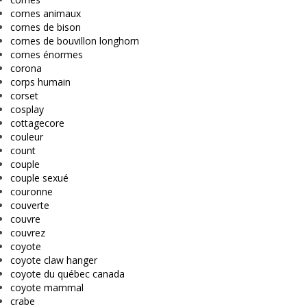
cornes animaux
cornes de bison
cornes de bouvillon longhorn
cornes énormes
corona
corps humain
corset
cosplay
cottagecore
couleur
count
couple
couple sexué
couronne
couverte
couvre
couvrez
coyote
coyote claw hanger
coyote du québec canada
coyote mammal
crabe