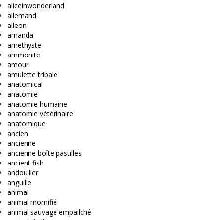
aliceinwonderland
allemand
alleon
amanda
amethyste
ammonite
amour
amulette tribale
anatomical
anatomie
anatomie humaine
anatomie vétérinaire
anatomique
ancien
ancienne
ancienne boîte pastilles
ancient fish
andouiller
anguille
animal
animal momifié
animal sauvage empailché