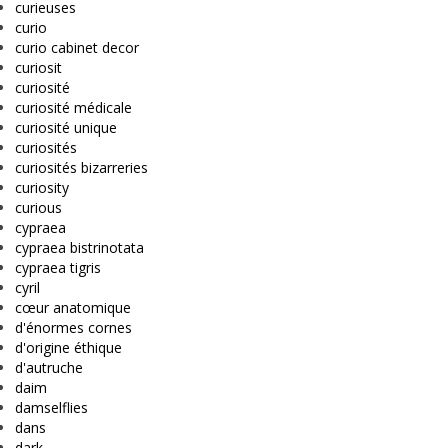
curieuses
curio
curio cabinet decor
curiosit
curiosité
curiosité médicale
curiosité unique
curiosités
curiosités bizarreries
curiosity
curious
cypraea
cypraea bistrinotata
cypraea tigris
cyril
cœur anatomique
d'énormes cornes
d'origine éthique
d'autruche
daim
damselflies
dans
dark