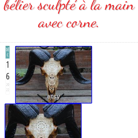
bélier sculpté à la main
avec corne.
DÉ
C
1
6
20
22