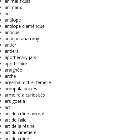
animal skulls
animaux
ant
antilope
antilope d'amérique
antique
antique anatomy
antler
antlers
apothecary jars
apothicaire
araignée
arche
argema mittrei femelle
arhopala araxes
armoire à curiosités
ars goetia
art
art de crâne animal
art de l'aile
art de la résine
art du cimetière
art du crâne