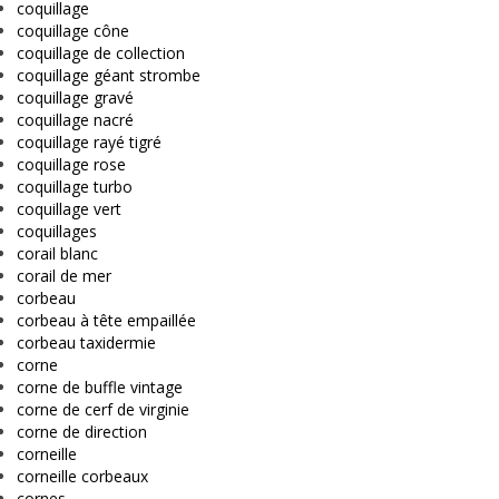
coquillage
coquillage cône
coquillage de collection
coquillage géant strombe
coquillage gravé
coquillage nacré
coquillage rayé tigré
coquillage rose
coquillage turbo
coquillage vert
coquillages
corail blanc
corail de mer
corbeau
corbeau à tête empaillée
corbeau taxidermie
corne
corne de buffle vintage
corne de cerf de virginie
corne de direction
corneille
corneille corbeaux
cornes