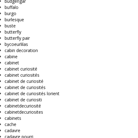
budgerigar
buffalo
burgo
burlesque
buste
butterfly
butterfly pair
bycoeurlilas
cabin decoration
cabine
cabinet
cabinet curiosité
cabinet curiosités
cabinet de curiosité
cabinet de curiosités
cabinet de curiosités lorient
cabinet de curiositi
cabinetdecuriosité
cabinetdecuriosites
cabinets
cache
cadavre
cadavre pourri