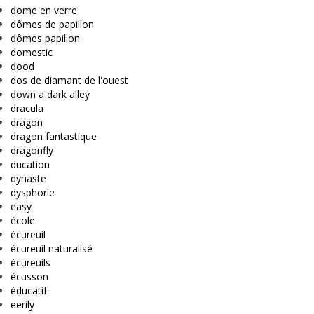
dome en verre
dômes de papillon
dômes papillon
domestic
dood
dos de diamant de l'ouest
down a dark alley
dracula
dragon
dragon fantastique
dragonfly
ducation
dynaste
dysphorie
easy
école
écureuil
écureuil naturalisé
écureuils
écusson
éducatif
eerily