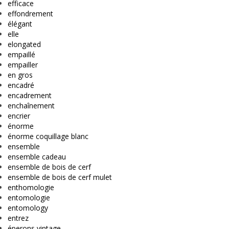
efficace
effondrement
élégant
elle
elongated
empaillé
empailler
en gros
encadré
encadrement
enchaînement
encrier
énorme
énorme coquillage blanc
ensemble
ensemble cadeau
ensemble de bois de cerf
ensemble de bois de cerf mulet
enthomologie
entomologie
entomology
entrez
éperons vintage