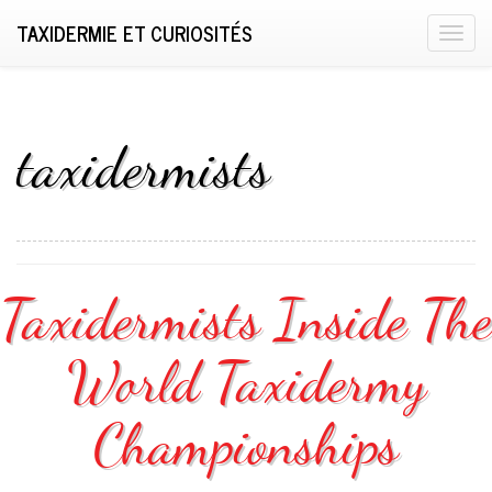
TAXIDERMIE ET CURIOSITÉS
T
o
g
g
l
taxidermists
e
n
a
v
i
Taxidermists Inside The
g
a
World Taxidermy
t
i
o
Championships
n