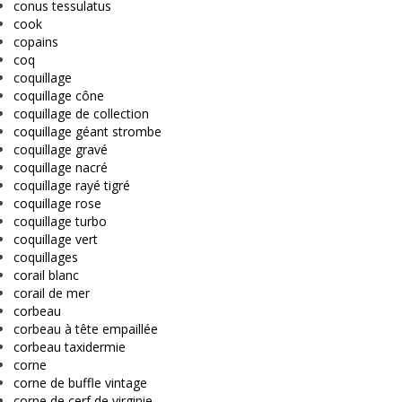
conus tessulatus
cook
copains
coq
coquillage
coquillage cône
coquillage de collection
coquillage géant strombe
coquillage gravé
coquillage nacré
coquillage rayé tigré
coquillage rose
coquillage turbo
coquillage vert
coquillages
corail blanc
corail de mer
corbeau
corbeau à tête empaillée
corbeau taxidermie
corne
corne de buffle vintage
corne de cerf de virginie