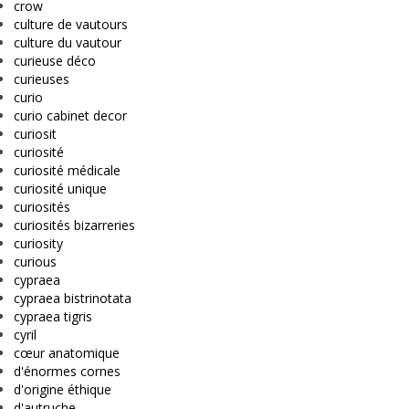
crow
culture de vautours
culture du vautour
curieuse déco
curieuses
curio
curio cabinet decor
curiosit
curiosité
curiosité médicale
curiosité unique
curiosités
curiosités bizarreries
curiosity
curious
cypraea
cypraea bistrinotata
cypraea tigris
cyril
cœur anatomique
d'énormes cornes
d'origine éthique
d'autruche