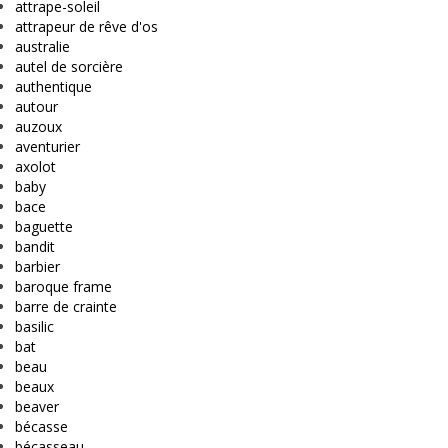
attrape-soleil
attrapeur de rêve d'os
australie
autel de sorcière
authentique
autour
auzoux
aventurier
axolot
baby
bace
baguette
bandit
barbier
baroque frame
barre de crainte
basilic
bat
beau
beaux
beaver
bécasse
bécasseau