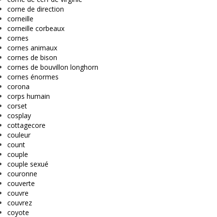
corne de direction
corneille
corneille corbeaux
cornes
cornes animaux
cornes de bison
cornes de bouvillon longhorn
cornes énormes
corona
corps humain
corset
cosplay
cottagecore
couleur
count
couple
couple sexué
couronne
couverte
couvre
couvrez
coyote