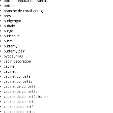
bottes d'équitation français
bottled
branche de corail vintage
bresil
budgerigar
buffalo
burgo
burlesque
buste
butterfly
butterfly pair
bycoeurlilas
cabin decoration
cabine
cabinet
cabinet curiosité
cabinet curiosités
cabinet de curiosité
cabinet de curiosités
cabinet de curiosités lorient
cabinet de curiositi
cabinetdecuriosité
cabinetdecuriosites