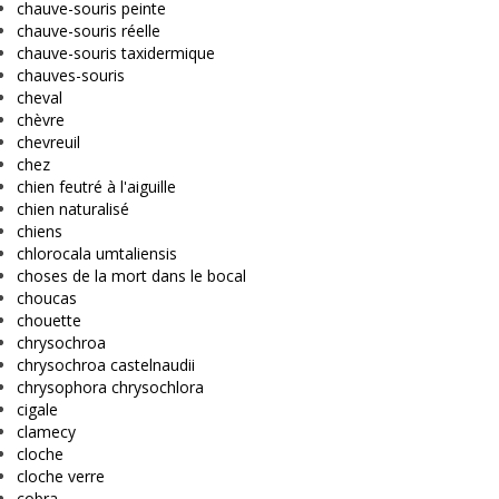
chauve-souris peinte
chauve-souris réelle
chauve-souris taxidermique
chauves-souris
cheval
chèvre
chevreuil
chez
chien feutré à l'aiguille
chien naturalisé
chiens
chlorocala umtaliensis
choses de la mort dans le bocal
choucas
chouette
chrysochroa
chrysochroa castelnaudii
chrysophora chrysochlora
cigale
clamecy
cloche
cloche verre
cobra