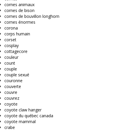
cornes animaux
cornes de bison
cornes de bouvillon longhorn
cornes énormes
corona
corps humain
corset
cosplay
cottagecore
couleur
count
couple
couple sexué
couronne
couverte
couvre
couvrez
coyote
coyote claw hanger
coyote du québec canada
coyote mammal
crabe