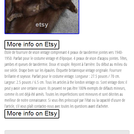
Étole de fourrure de vison vintage comprenant 4 peaux de taxidermie jointes vers 1940-
1950. Parfait pour le costume vintage et d’époque. 4 peaux de vison d’acajou jointes. Têtes,
jambes et queues de taxidermie. Doux et souple. Rejoint à l’arrière. Du début au milieu du
xxe siècle. Drape bien sur les épaules. Étiquette britannique vintage originale. Fourrure
brillante et soyeuse. Parfait pour le costume vintage. Longueur : 27.5 pouces / 70 cm.
Largeur: 2.5 pouces / 6.5 cm. Tous les articles à the london vintage co. Sont vintage donc il
peut y avoir une certaine usure. Ils peuvent ne pas être 100% exempts de défauts mineurs,
comme ils ont déjà été aimés. Toutes les imperfections sont mineures et sont décrites au
meilleur de notre connaissance. Si vous êtes préoccupé par l’état ou la capacité d’usure de
l’article, s’il vous plaît contactez-nous avec toutes les questions avant d’acheter.