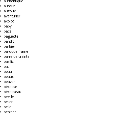
authentique
autour
auzoux
aventurier
axolot
baby
bace
baguette
bandit
barbier
baroque frame
barre de crainte
basilic
bat
beau
beaux
beaver
bécasse
bécasseau
beetle
bélier
belle
bénitier