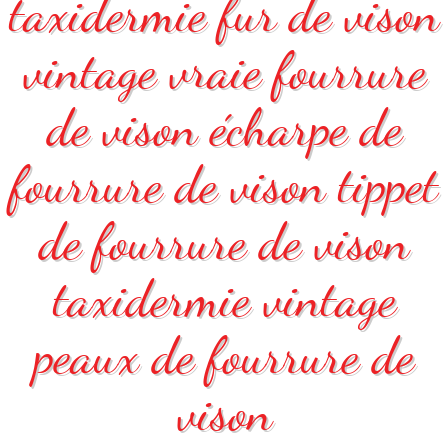
taxidermie fur de vison
vintage vraie fourrure
de vison écharpe de
fourrure de vison tippet
de fourrure de vison
taxidermie vintage
peaux de fourrure de
vison