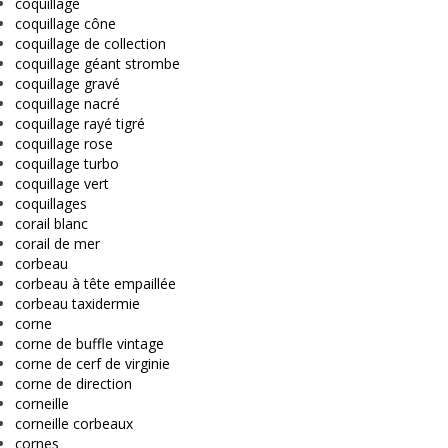
coquillage
coquillage cône
coquillage de collection
coquillage géant strombe
coquillage gravé
coquillage nacré
coquillage rayé tigré
coquillage rose
coquillage turbo
coquillage vert
coquillages
corail blanc
corail de mer
corbeau
corbeau à tête empaillée
corbeau taxidermie
corne
corne de buffle vintage
corne de cerf de virginie
corne de direction
corneille
corneille corbeaux
cornes