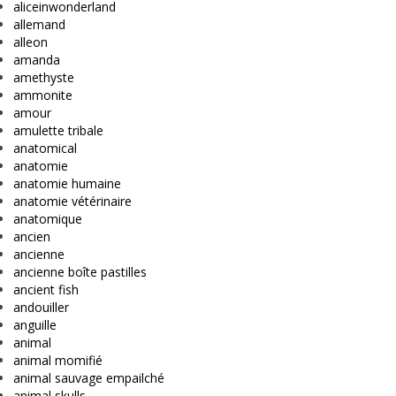
aliceinwonderland
allemand
alleon
amanda
amethyste
ammonite
amour
amulette tribale
anatomical
anatomie
anatomie humaine
anatomie vétérinaire
anatomique
ancien
ancienne
ancienne boîte pastilles
ancient fish
andouiller
anguille
animal
animal momifié
animal sauvage empailché
animal skulls