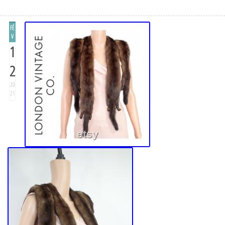
FÉ
V
1
2
20
21