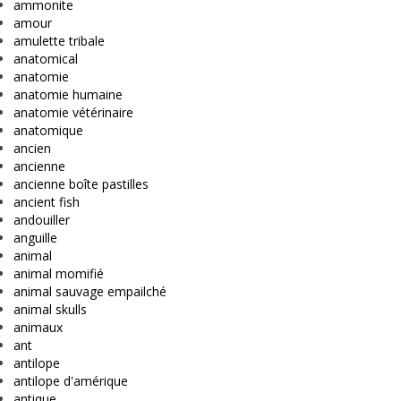
ammonite
amour
amulette tribale
anatomical
anatomie
anatomie humaine
anatomie vétérinaire
anatomique
ancien
ancienne
ancienne boîte pastilles
ancient fish
andouiller
anguille
animal
animal momifié
animal sauvage empailché
animal skulls
animaux
ant
antilope
antilope d'amérique
antique