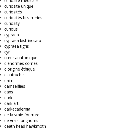
curiosité médicale
curiosité unique
curiosités
curiosités bizarreries
curiosity
curious
cypraea
cypraea bistrinotata
cypraea tigris
cyril
cœur anatomique
d'énormes cornes
d'origine éthique
d'autruche
daim
damselflies
dans
dark
dark art
darkacademia
de la vraie fourrure
de vrais longhorns
death head hawkmoth