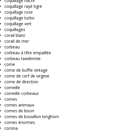
coquillage nacré
coquillage rayé tigré
coquillage rose
coquillage turbo
coquillage vert
coquillages
corail blanc
corail de mer
corbeau
corbeau à tête empaillée
corbeau taxidermie
corne
corne de buffle vintage
corne de cerf de virginie
corne de direction
corneille
corneille corbeaux
cornes
cornes animaux
cornes de bison
cornes de bouvillon longhorn
cornes énormes
corona