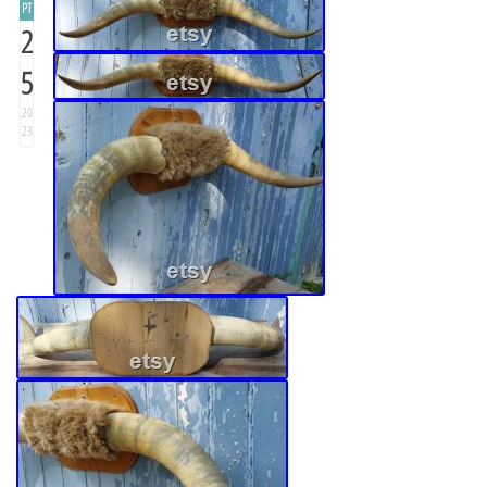
PT
2
5
20
23