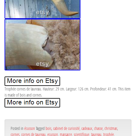
Trophée cornes de taureau. Hauteur: 29 cm. Largeur: 126 cm. Profondeur: 41 cm. This item
is made of bois and cornes.
Posted in
écusson
Tagged
bois
,
cabinet de curiosité
,
cadeaux
,
chasse
,
christmas
,
cornes
,
cornes de taureau
,
ecusson
,
massacre
,
scientifique
,
taureau
,
trophée
,