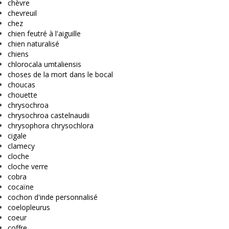
chèvre
chevreuil
chez
chien feutré à l'aiguille
chien naturalisé
chiens
chlorocala umtaliensis
choses de la mort dans le bocal
choucas
chouette
chrysochroa
chrysochroa castelnaudii
chrysophora chrysochlora
cigale
clamecy
cloche
cloche verre
cobra
cocaïne
cochon d'inde personnalisé
coelopleurus
coeur
coffre