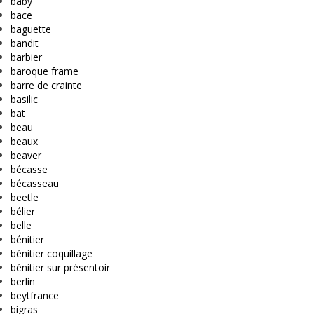
baby
bace
baguette
bandit
barbier
baroque frame
barre de crainte
basilic
bat
beau
beaux
beaver
bécasse
bécasseau
beetle
bélier
belle
bénitier
bénitier coquillage
bénitier sur présentoir
berlin
beytfrance
bigras