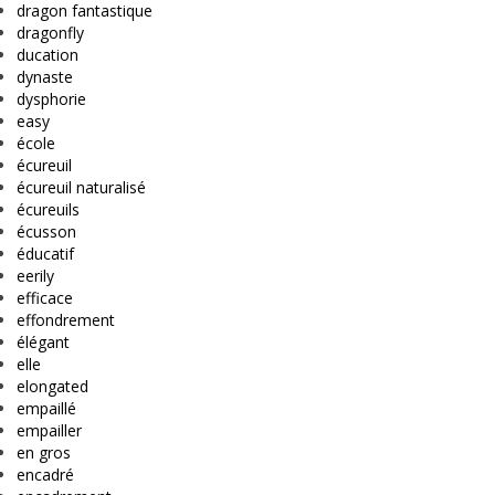
dragon fantastique
dragonfly
ducation
dynaste
dysphorie
easy
école
écureuil
écureuil naturalisé
écureuils
écusson
éducatif
eerily
efficace
effondrement
élégant
elle
elongated
empaillé
empailler
en gros
encadré