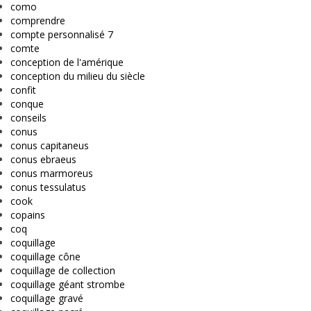
como
comprendre
compte personnalisé 7
comte
conception de l'amérique
conception du milieu du siècle
confit
conque
conseils
conus
conus capitaneus
conus ebraeus
conus marmoreus
conus tessulatus
cook
copains
coq
coquillage
coquillage cône
coquillage de collection
coquillage géant strombe
coquillage gravé