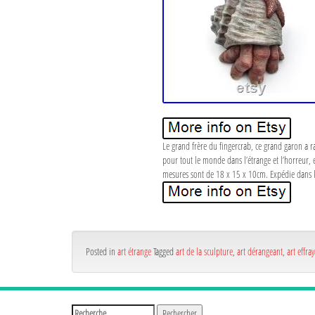
Le grand frère du fingercrab, ce grand garon a r
pour tout le monde dans l’étrange et l’horreur, e
mesures sont de 18 x 15 x 10cm. Expédie dans 
Posted in
art étrange
Tagged
art de la sculpture
,
art dérangeant
,
art effra