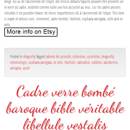
beige. Au vu de l’ancienneté de l’objet, des micros défauts/rayures peuvent être présents sur
le verre du cadre, visibilité comme nulle une fois accroché au mur. Sur les cadres anciens
relookés il est possible d’avoir de micro imperfections dû à l’ancienneté de l’objet. This item
is made of velours noir, ornement, cadre bombé, libellule, euphaea variegata, colle and ex
voto.
Posted in
dragonfly
Tagged
cabinet de curiosité
,
collection
,
curiosities
,
dragonfly
,
entomologie
,
euphaea variegata
,
ex voto
,
libellule
,
naturalisé
,
oddities
,
taxidermie
,
véritable
,
witch
Cadre verre bombé
baroque bible véritable
libellule vestalis