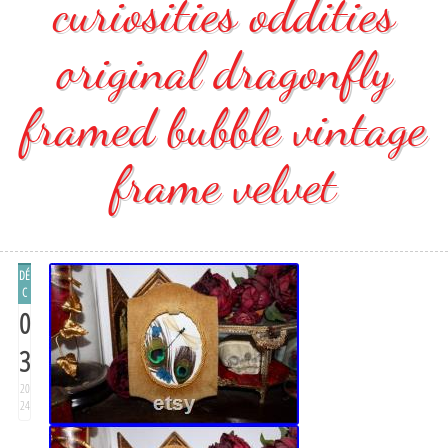
curiosities oddities
original dragonfly
framed bubble vintage
frame velvet
DÉ
C
0
3
20
24