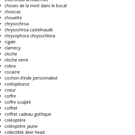
choses de la mort dans le bocal
choucas
chouette
chrysochroa
chrysochroa castelnaudii
chrysophora chrysochlora
cigale
clamecy
cloche
cloche verre
cobra
cocaïne
cochon d'inde personnalisé
coelopleurus
coeur
coffre
coffre sculpté
coffret
coffret cadeau gothique
coléoptère
coléoptère jaune
collectible deer head