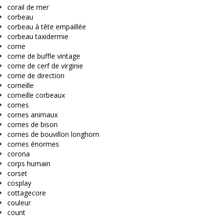
corail de mer
corbeau
corbeau à tête empaillée
corbeau taxidermie
corne
corne de buffle vintage
corne de cerf de virginie
corne de direction
corneille
corneille corbeaux
cornes
cornes animaux
cornes de bison
cornes de bouvillon longhorn
cornes énormes
corona
corps humain
corset
cosplay
cottagecore
couleur
count