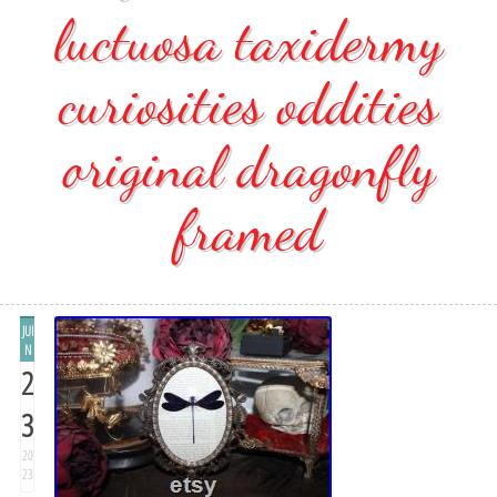
luctuosa taxidermy
curiosities oddities
original dragonfly
framed
JUI
N
2
3
20
23