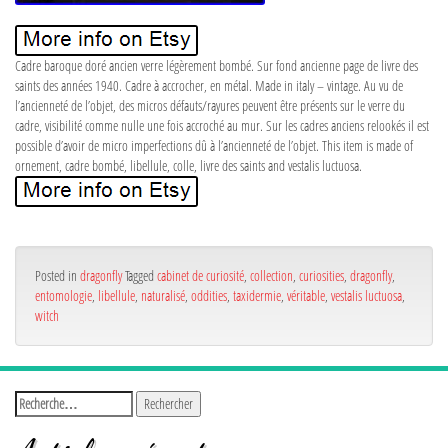
Cadre baroque doré ancien verre légèrement bombé. Sur fond ancienne page de livre des
saints des années 1940. Cadre à accrocher, en métal. Made in italy – vintage. Au vu de
l’ancienneté de l’objet, des micros défauts/rayures peuvent être présents sur le verre du
cadre, visibilité comme nulle une fois accroché au mur. Sur les cadres anciens relookés il est
possible d’avoir de micro imperfections dû à l’ancienneté de l’objet. This item is made of
ornement, cadre bombé, libellule, colle, livre des saints and vestalis luctuosa.
Posted in
dragonfly
Tagged
cabinet de curiosité
,
collection
,
curiosities
,
dragonfly
,
entomologie
,
libellule
,
naturalisé
,
oddities
,
taxidermie
,
véritable
,
vestalis luctuosa
,
witch