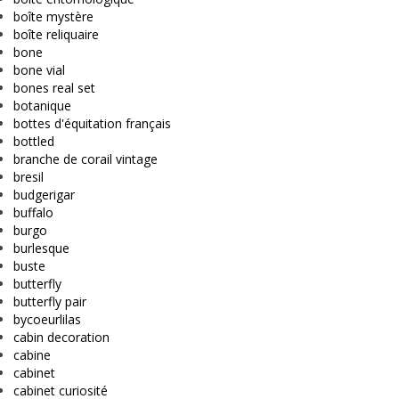
boîte mystère
boîte reliquaire
bone
bone vial
bones real set
botanique
bottes d'équitation français
bottled
branche de corail vintage
bresil
budgerigar
buffalo
burgo
burlesque
buste
butterfly
butterfly pair
bycoeurlilas
cabin decoration
cabine
cabinet
cabinet curiosité