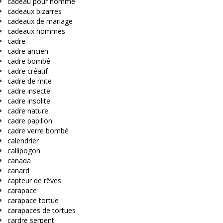
cadeau pour homme
cadeaux bizarres
cadeaux de mariage
cadeaux hommes
cadre
cadre ancien
cadre bombé
cadre créatif
cadre de mite
cadre insecte
cadre insolite
cadre nature
cadre papillon
cadre verre bombé
calendrier
callipogon
canada
canard
capteur de rêves
carapace
carapace tortue
carapaces de tortues
cardre serpent