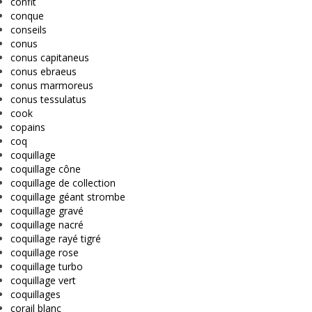
confit
conque
conseils
conus
conus capitaneus
conus ebraeus
conus marmoreus
conus tessulatus
cook
copains
coq
coquillage
coquillage cône
coquillage de collection
coquillage géant strombe
coquillage gravé
coquillage nacré
coquillage rayé tigré
coquillage rose
coquillage turbo
coquillage vert
coquillages
corail blanc