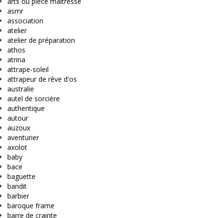
arts ou pièce maîtresse
asmr
association
atelier
atelier de préparation
athos
atrina
attrape-soleil
attrapeur de rêve d'os
australie
autel de sorcière
authentique
autour
auzoux
aventurier
axolot
baby
bace
baguette
bandit
barbier
baroque frame
barre de crainte