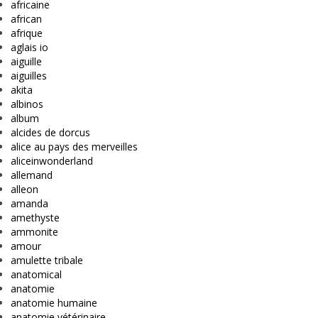
africaine
african
afrique
aglais io
aiguille
aiguilles
akita
albinos
album
alcides de dorcus
alice au pays des merveilles
aliceinwonderland
allemand
alleon
amanda
amethyste
ammonite
amour
amulette tribale
anatomical
anatomie
anatomie humaine
anatomie vétérinaire