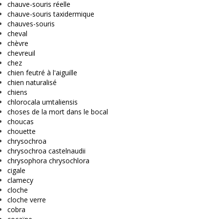
chauve-souris réelle
chauve-souris taxidermique
chauves-souris
cheval
chèvre
chevreuil
chez
chien feutré à l'aiguille
chien naturalisé
chiens
chlorocala umtaliensis
choses de la mort dans le bocal
choucas
chouette
chrysochroa
chrysochroa castelnaudii
chrysophora chrysochlora
cigale
clamecy
cloche
cloche verre
cobra