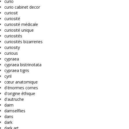
curio
curio cabinet decor
curiosit
curiosité
curiosité médicale
curiosité unique
curiosités
curiosités bizarreries
curiosity
curious
cypraea
cypraea bistrinotata
cypraea tigris
cyril
cœur anatomique
d'énormes cornes
d'origine éthique
d'autruche
daim
damselflies
dans
dark
dark art