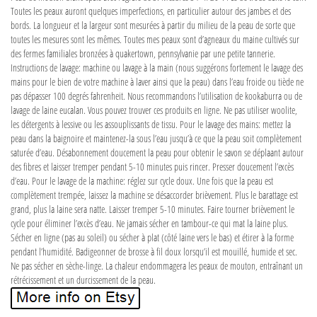
Toutes les peaux auront quelques imperfections, en particulier autour des jambes et des
bords. La longueur et la largeur sont mesurées à partir du milieu de la peau de sorte que
toutes les mesures sont les mêmes. Toutes mes peaux sont d’agneaux du maine cultivés sur
des fermes familiales bronzées à quakertown, pennsylvanie par une petite tannerie.
Instructions de lavage: machine ou lavage à la main (nous suggérons fortement le lavage des
mains pour le bien de votre machine à laver ainsi que la peau) dans l’eau froide ou tiède ne
pas dépasser 100 degrés fahrenheit. Nous recommandons l’utilisation de kookaburra ou de
lavage de laine eucalan. Vous pouvez trouver ces produits en ligne. Ne pas utiliser woolite,
les détergents à lessive ou les assouplissants de tissu. Pour le lavage des mains: mettez la
peau dans la baignoire et maintenez-la sous l’eau jusqu’à ce que la peau soit complètement
saturée d’eau. Désabonnement doucement la peau pour obtenir le savon se déplaant autour
des fibres et laisser tremper pendant 5-10 minutes puis rincer. Presser doucement l’excès
d’eau. Pour le lavage de la machine: réglez sur cycle doux. Une fois que la peau est
complètement trempée, laissez la machine se désaccorder brièvement. Plus le barattage est
grand, plus la laine sera natte. Laisser tremper 5-10 minutes. Faire tourner brièvement le
cycle pour éliminer l’excès d’eau. Ne jamais sécher en tambour-ce qui mat la laine plus.
Sécher en ligne (pas au soleil) ou sécher à plat (côté laine vers le bas) et étirer à la forme
pendant l’humidité. Badigeonner de brosse à fil doux lorsqu’il est mouillé, humide et sec.
Ne pas sécher en sèche-linge. La chaleur endommagera les peaux de mouton, entraînant un
rétrécissement et un durcissement de la peau.