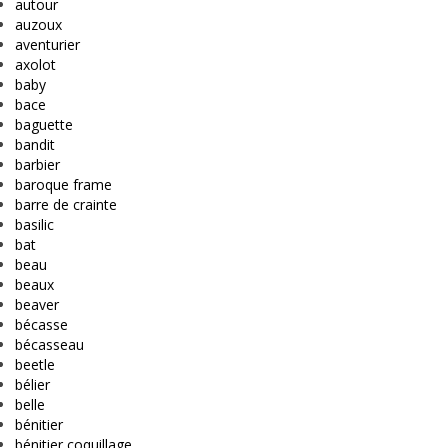
autour
auzoux
aventurier
axolot
baby
bace
baguette
bandit
barbier
baroque frame
barre de crainte
basilic
bat
beau
beaux
beaver
bécasse
bécasseau
beetle
bélier
belle
bénitier
bénitier coquillage