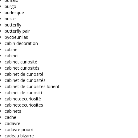
buffalo
burgo
burlesque
buste
butterfly
butterfly pair
bycoeurlilas
cabin decoration
cabine
cabinet
cabinet curiosité
cabinet curiosités
cabinet de curiosité
cabinet de curiosités
cabinet de curiosités lorient
cabinet de curiositi
cabinetdecuriosité
cabinetdecuriosites
cabinets
cache
cadavre
cadavre pourri
cadeau bizarre