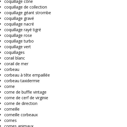
coquillage cône
coquillage de collection
coquillage géant strombe
coquillage gravé
coquillage nacré
coquillage rayé tigré
coquillage rose
coquillage turbo
coquillage vert
coquillages
corail blanc
corail de mer
corbeau
corbeau à tête empaillée
corbeau taxidermie
corne
corne de buffle vintage
corne de cerf de virginie
corne de direction
corneille
corneille corbeaux
cornes
cornes animaux