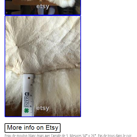
Peau de mouton blanc épais avec l’agrafe de 3. Mesures 34″ x 26″. Pas de trous dans le cuir.