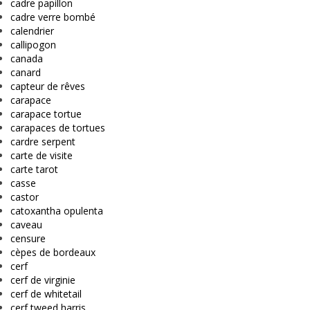
cadre papillon
cadre verre bombé
calendrier
callipogon
canada
canard
capteur de rêves
carapace
carapace tortue
carapaces de tortues
cardre serpent
carte de visite
carte tarot
casse
castor
catoxantha opulenta
caveau
censure
cèpes de bordeaux
cerf
cerf de virginie
cerf de whitetail
cerf tweed harris