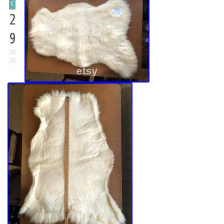
C
2
9
20
20