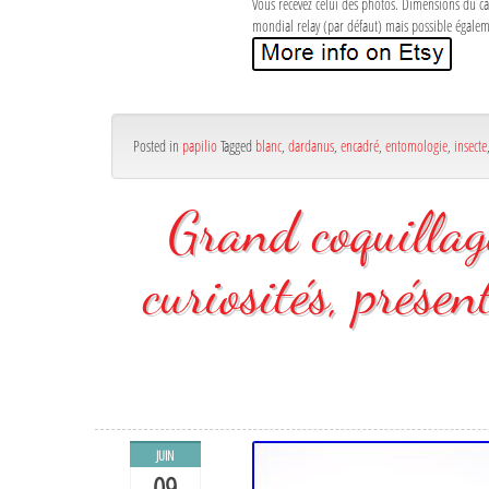
Vous recevez celui des photos. Dimensions du cad
mondial relay (par défaut) mais possible égalem
Posted in
papilio
Tagged
blanc
,
dardanus
,
encadré
,
entomologie
,
insecte
Grand coquillag
curiosités, présen
JUIN
09