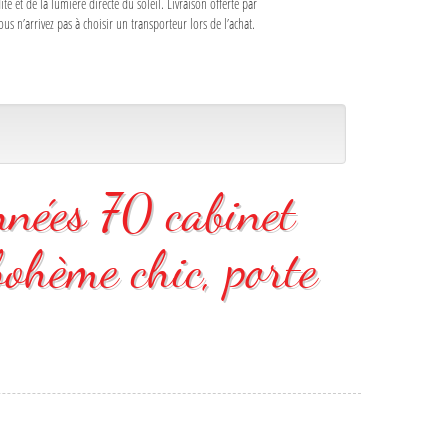
 et de la lumière directe du soleil. Livraison offerte par
n’arrivez pas à choisir un transporteur lors de l’achat.
nnées 70 cabinet
 bohème chic, porte