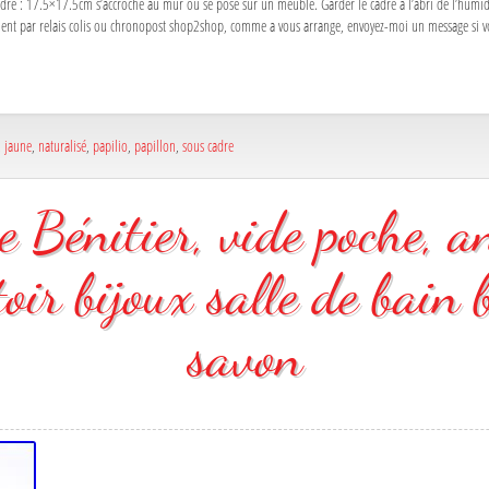
re : 17.5×17.5cm s’accroche au mur ou se pose sur un meuble. Garder le cadre à l’abri de l’humidité
ent par relais colis ou chronopost shop2shop, comme a vous arrange, envoyez-moi un message si vous 
,
jaune
,
naturalisé
,
papilio
,
papillon
,
sous cadre
e Bénitier, vide poche, a
toir bijoux salle de bain
savon