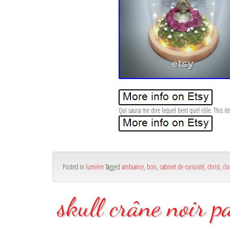
Qui saura me dire lequel tient quel rôle. This item
Posted in
lumière
Tagged
ambiance
,
bois
,
cabinet de curiosité
,
christ
,
clo
skull crâne noir p