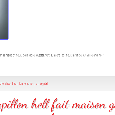
 is made of fleur, bois, doré, végétal, vert, lumière led, fleurs artificielles, verre and noir.
che
,
déco
,
fleur
,
lumière
,
noir
,
or
,
végétal
apillon hell fait maison 