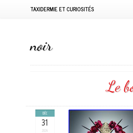
TAXIDERMIE ET CURIOSITÉS
noir
Le bo
DÉC
31
2026