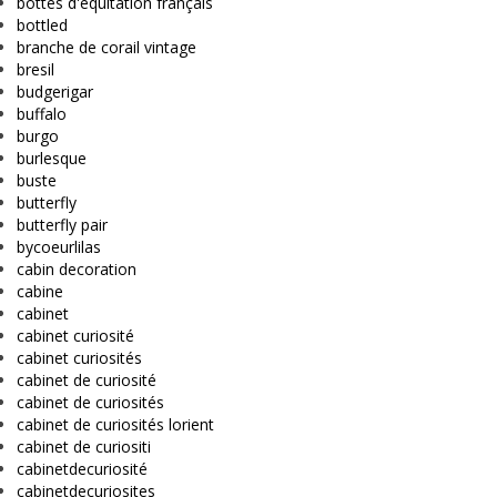
bottes d'équitation français
bottled
branche de corail vintage
bresil
budgerigar
buffalo
burgo
burlesque
buste
butterfly
butterfly pair
bycoeurlilas
cabin decoration
cabine
cabinet
cabinet curiosité
cabinet curiosités
cabinet de curiosité
cabinet de curiosités
cabinet de curiosités lorient
cabinet de curiositi
cabinetdecuriosité
cabinetdecuriosites