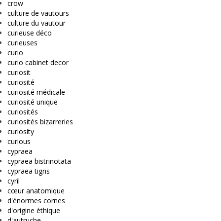
crow
culture de vautours
culture du vautour
curieuse déco
curieuses
curio
curio cabinet decor
curiosit
curiosité
curiosité médicale
curiosité unique
curiosités
curiosités bizarreries
curiosity
curious
cypraea
cypraea bistrinotata
cypraea tigris
cyril
cœur anatomique
d'énormes cornes
d'origine éthique
d'autruche