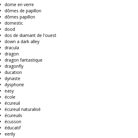
dome en verre
dômes de papillon
dômes papillon
domestic
dood
dos de diamant de l'ouest
down a dark alley
dracula
dragon
dragon fantastique
dragonfly
ducation
dynaste
dysphorie
easy
école
écureuil
écureuil naturalisé
écureuils
écusson
éducatif
eerily