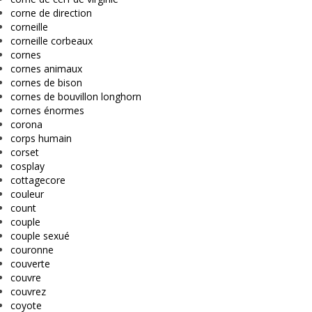
corne de direction
corneille
corneille corbeaux
cornes
cornes animaux
cornes de bison
cornes de bouvillon longhorn
cornes énormes
corona
corps humain
corset
cosplay
cottagecore
couleur
count
couple
couple sexué
couronne
couverte
couvre
couvrez
coyote