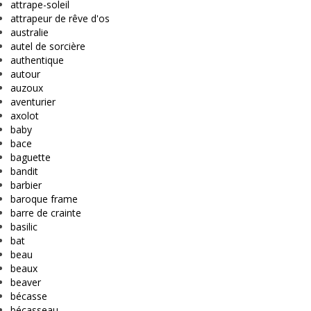
attrape-soleil
attrapeur de rêve d'os
australie
autel de sorcière
authentique
autour
auzoux
aventurier
axolot
baby
bace
baguette
bandit
barbier
baroque frame
barre de crainte
basilic
bat
beau
beaux
beaver
bécasse
bécasseau