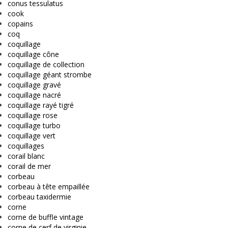
conus tessulatus
cook
copains
coq
coquillage
coquillage cône
coquillage de collection
coquillage géant strombe
coquillage gravé
coquillage nacré
coquillage rayé tigré
coquillage rose
coquillage turbo
coquillage vert
coquillages
corail blanc
corail de mer
corbeau
corbeau à tête empaillée
corbeau taxidermie
corne
corne de buffle vintage
corne de cerf de virginie