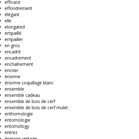
efficace
effondrement
élégant
elle
elongated
empaillé
empailler
en gros
encadré
encadrement
enchaînement
encrier
énorme
énorme coquillage blanc
ensemble
ensemble cadeau
ensemble de bois de cerf
ensemble de bois de cerf mulet
enthomologie
entomologie
entomology
entrez
éperons vintage