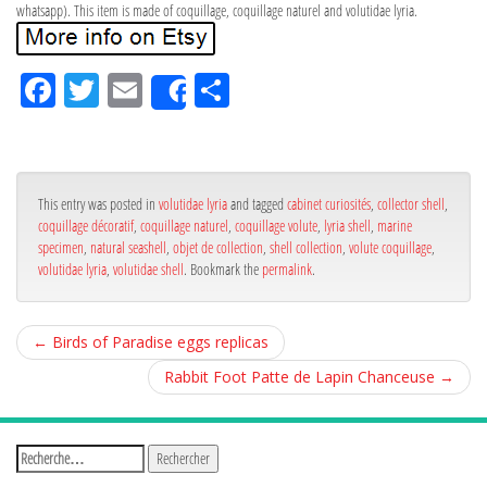
whatsapp). This item is made of coquillage, coquillage naturel and volutidae lyria.
Fa
Tw
Em
Pa
Share
ce
itt
ail
rta
bo
er
ge
ok
r
This entry was posted in
volutidae lyria
and tagged
cabinet curiosités
,
collector shell
,
coquillage décoratif
,
coquillage naturel
,
coquillage volute
,
lyria shell
,
marine
specimen
,
natural seashell
,
objet de collection
,
shell collection
,
volute coquillage
,
volutidae lyria
,
volutidae shell
. Bookmark the
permalink
.
←
Birds of Paradise eggs replicas
Rabbit Foot Patte de Lapin Chanceuse
→