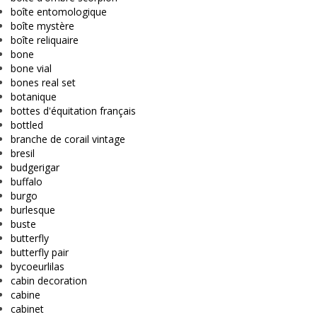
boîte entomologique
boîte mystère
boîte reliquaire
bone
bone vial
bones real set
botanique
bottes d'équitation français
bottled
branche de corail vintage
bresil
budgerigar
buffalo
burgo
burlesque
buste
butterfly
butterfly pair
bycoeurlilas
cabin decoration
cabine
cabinet