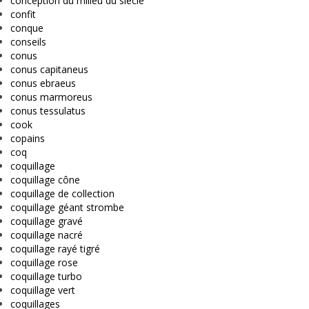
conception du milieu du siècle
confit
conque
conseils
conus
conus capitaneus
conus ebraeus
conus marmoreus
conus tessulatus
cook
copains
coq
coquillage
coquillage cône
coquillage de collection
coquillage géant strombe
coquillage gravé
coquillage nacré
coquillage rayé tigré
coquillage rose
coquillage turbo
coquillage vert
coquillages