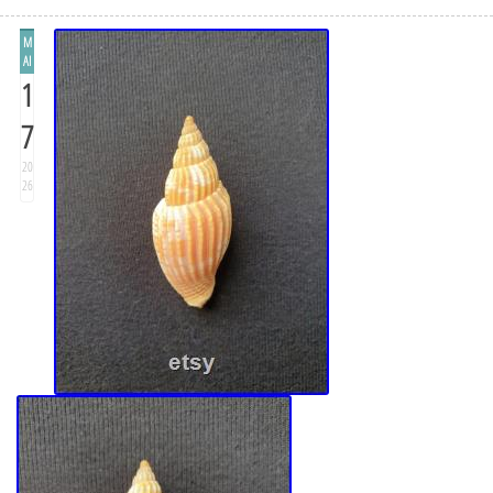
M
AI
1
7
20
26