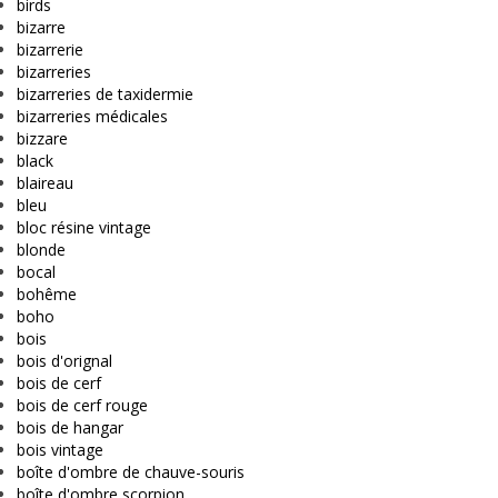
birds
bizarre
bizarrerie
bizarreries
bizarreries de taxidermie
bizarreries médicales
bizzare
black
blaireau
bleu
bloc résine vintage
blonde
bocal
bohême
boho
bois
bois d'orignal
bois de cerf
bois de cerf rouge
bois de hangar
bois vintage
boîte d'ombre de chauve-souris
boîte d'ombre scorpion