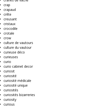
crânes de vache
crap
crapaud
crête
creusant
cristaux
crocodile
crotale
crow
culture de vautours
culture du vautour
curieuse déco
curieuses
curio
curio cabinet decor
curiosit
curiosité
curiosité médicale
curiosité unique
curiosités
curiosités bizarreries
curiosity
curious