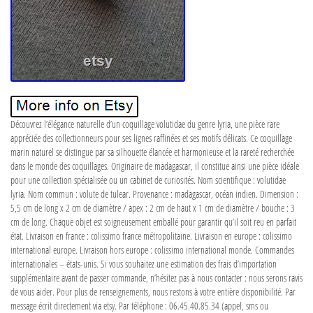
Découvrez l’élégance naturelle d’un coquillage volutidae du genre lyria, une pièce rare
appréciée des collectionneurs pour ses lignes raffinées et ses motifs délicats. Ce coquillage
marin naturel se distingue par sa silhouette élancée et harmonieuse et la rareté recherchée
dans le monde des coquillages. Originaire de madagascar, il constitue ainsi une pièce idéale
pour une collection spécialisée ou un cabinet de curiosités. Nom scientifique : volutidae
lyria. Nom commun : volute de tulear. Provenance : madagascar, océan indien. Dimension :
5,5 cm de long x 2 cm de diamètre / apex : 2 cm de haut x 1 cm de diamètre / bouche : 3
cm de long. Chaque objet est soigneusement emballé pour garantir qu’il soit reu en parfait
état. Livraison en france : colissimo france métropolitaine. Livraison en europe : colissimo
international europe. Livraison hors europe : colissimo international monde. Commandes
internationales – états-unis. Si vous souhaitez une estimation des frais d’importation
supplémentaire avant de passer commande, n’hésitez pas à nous contacter : nous serons ravis
de vous aider. Pour plus de renseignements, nous restons à votre entière disponibilité. Par
message écrit directement via etsy. Par téléphone : 06.45.40.85.34 (appel, sms ou