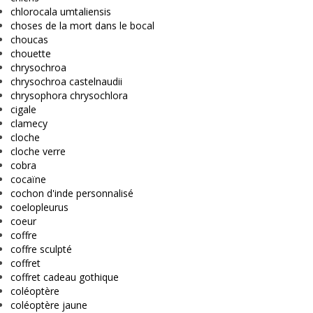
chlorocala umtaliensis
choses de la mort dans le bocal
choucas
chouette
chrysochroa
chrysochroa castelnaudii
chrysophora chrysochlora
cigale
clamecy
cloche
cloche verre
cobra
cocaïne
cochon d'inde personnalisé
coelopleurus
coeur
coffre
coffre sculpté
coffret
coffret cadeau gothique
coléoptère
coléoptère jaune