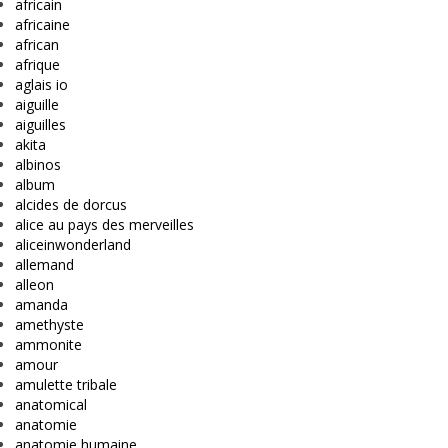
africain
africaine
african
afrique
aglais io
aiguille
aiguilles
akita
albinos
album
alcides de dorcus
alice au pays des merveilles
aliceinwonderland
allemand
alleon
amanda
amethyste
ammonite
amour
amulette tribale
anatomical
anatomie
anatomie humaine