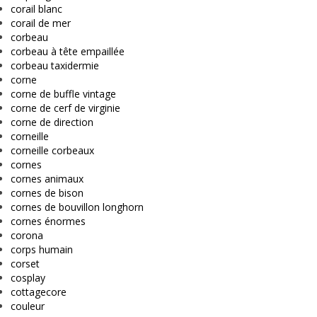
corail blanc
corail de mer
corbeau
corbeau à tête empaillée
corbeau taxidermie
corne
corne de buffle vintage
corne de cerf de virginie
corne de direction
corneille
corneille corbeaux
cornes
cornes animaux
cornes de bison
cornes de bouvillon longhorn
cornes énormes
corona
corps humain
corset
cosplay
cottagecore
couleur