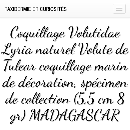
TAXIDERMIE ET CURIOSITÉS
T
o
g
Coquillage Volutidae
g
l
Lyria naturel Volute de
e
n
Tulear coquillage marin
a
v
i
de décoration, spécimen
g
a
de collection (5,5 cm 8
t
i
gr) MADAGASCAR
o
n