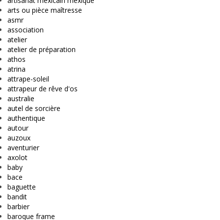
artisanat mexicain mexique
arts ou pièce maîtresse
asmr
association
atelier
atelier de préparation
athos
atrina
attrape-soleil
attrapeur de rêve d'os
australie
autel de sorcière
authentique
autour
auzoux
aventurier
axolot
baby
bace
baguette
bandit
barbier
baroque frame