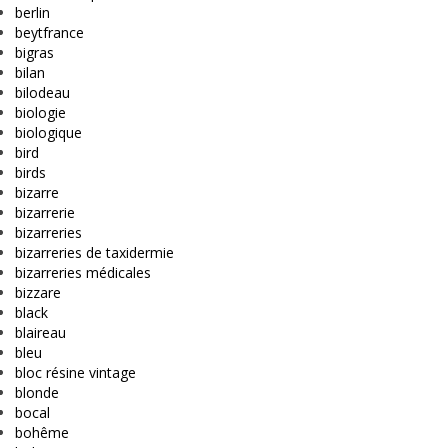
berlin
beytfrance
bigras
bilan
bilodeau
biologie
biologique
bird
birds
bizarre
bizarrerie
bizarreries
bizarreries de taxidermie
bizarreries médicales
bizzare
black
blaireau
bleu
bloc résine vintage
blonde
bocal
bohême