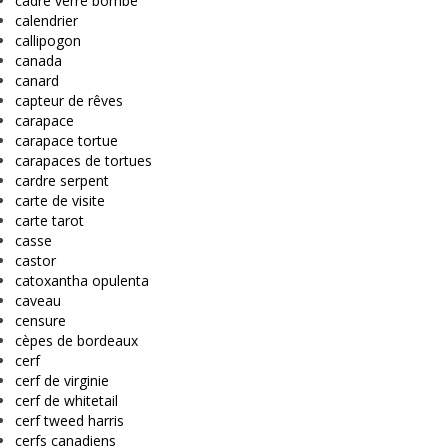
cadre verre bombé
calendrier
callipogon
canada
canard
capteur de rêves
carapace
carapace tortue
carapaces de tortues
cardre serpent
carte de visite
carte tarot
casse
castor
catoxantha opulenta
caveau
censure
cèpes de bordeaux
cerf
cerf de virginie
cerf de whitetail
cerf tweed harris
cerfs canadiens