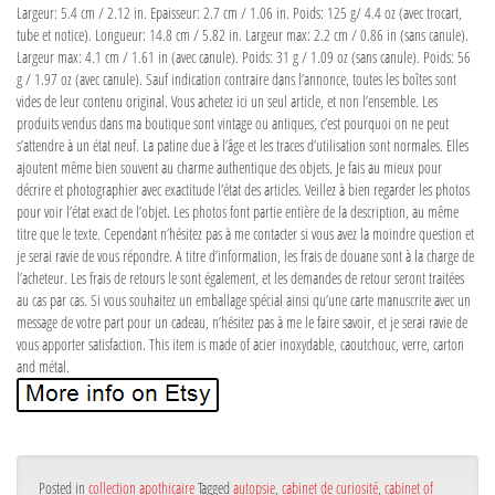
Largeur: 5.4 cm / 2.12 in. Epaisseur: 2.7 cm / 1.06 in. Poids: 125 g/ 4.4 oz (avec trocart,
tube et notice). Longueur: 14.8 cm / 5.82 in. Largeur max: 2.2 cm / 0.86 in (sans canule).
Largeur max: 4.1 cm / 1.61 in (avec canule). Poids: 31 g / 1.09 oz (sans canule). Poids: 56
g / 1.97 oz (avec canule). Sauf indication contraire dans l’annonce, toutes les boîtes sont
vides de leur contenu original. Vous achetez ici un seul article, et non l’ensemble. Les
produits vendus dans ma boutique sont vintage ou antiques, c’est pourquoi on ne peut
s’attendre à un état neuf. La patine due à l’âge et les traces d’utilisation sont normales. Elles
ajoutent même bien souvent au charme authentique des objets. Je fais au mieux pour
décrire et photographier avec exactitude l’état des articles. Veillez à bien regarder les photos
pour voir l’état exact de l’objet. Les photos font partie entière de la description, au même
titre que le texte. Cependant n’hésitez pas à me contacter si vous avez la moindre question et
je serai ravie de vous répondre. A titre d’information, les frais de douane sont à la charge de
l’acheteur. Les frais de retours le sont également, et les demandes de retour seront traitées
au cas par cas. Si vous souhaitez un emballage spécial ainsi qu’une carte manuscrite avec un
message de votre part pour un cadeau, n’hésitez pas à me le faire savoir, et je serai ravie de
vous apporter satisfaction. This item is made of acier inoxydable, caoutchouc, verre, carton
and métal.
Posted in
collection apothicaire
Tagged
autopsie
,
cabinet de curiosité
,
cabinet of