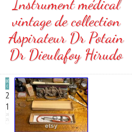
Instrument médical
vintage de collection
Aspirateur Dr Potain
Dr Dieulafoy Hirudo
DÉ
C
2
1
20
25