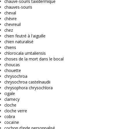
chauve-souris taxidermique
chauves-souris
cheval
chèvre
chevreuil
chez
chien feutré à l'aiguille
chien naturalisé
chiens
chlorocala umtaliensis
choses de la mort dans le bocal
choucas
chouette
chrysochroa
chrysochroa castelnaudii
chrysophora chrysochlora
cigale
clamecy
cloche
cloche verre
cobra
cocaïne
cochon d'inde personnalisé