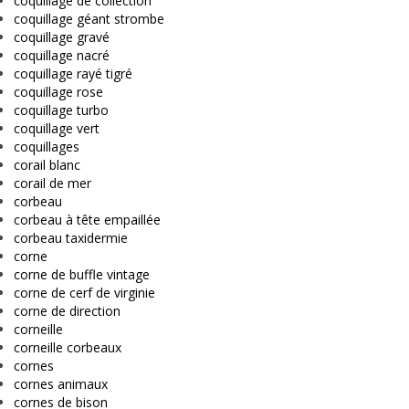
coquillage de collection
coquillage géant strombe
coquillage gravé
coquillage nacré
coquillage rayé tigré
coquillage rose
coquillage turbo
coquillage vert
coquillages
corail blanc
corail de mer
corbeau
corbeau à tête empaillée
corbeau taxidermie
corne
corne de buffle vintage
corne de cerf de virginie
corne de direction
corneille
corneille corbeaux
cornes
cornes animaux
cornes de bison