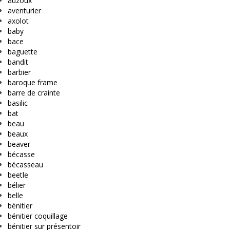
auzoux
aventurier
axolot
baby
bace
baguette
bandit
barbier
baroque frame
barre de crainte
basilic
bat
beau
beaux
beaver
bécasse
bécasseau
beetle
bélier
belle
bénitier
bénitier coquillage
bénitier sur présentoir