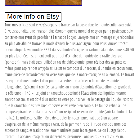
Tous mes articles sont envoyés depuis la france par la poste dans le monde entier avec suivi.
Si vous souhaitez une livraison plus économique via mondial relay ou par la poste sans suivi,
contactez-moi avant de procéder à l’achat de l’objet. Envoyez-moi un message et je répondrai
au plus vite afin de trouver le mode d’envoi le plus avantageux pour vous. Ancien trocart
pneumatique kawe modèle 5621 dans sa boîte d’origine en carton, datant des années 40-50
au plus tard. Cet instrument avait pour but d’extraire du liquide de la cavité pleurale
(ponction), mais était aussi utilisé en cas de phlébotomie, pour réaliser des saignées et
même pour aspirer des amygdales. Le set se compose d’un trocart, d’un tube en caoutchouc,
d’une pièce de raccordement en verre ainsi que de la notice d’origine en allemand. Le trocart
est équipé d’une canule et d’un poinon à l’extrémité acérée en forme de pyramide
triangulaire, légèrement renflée. La canule, au niveau des points d’évacuation, est gravée de
la référence « 148 ». Le joint en caoutchouc destiné à l’évacuation des liquides mesure
environ 50 cm, et est doté d’un index en verre pour surveiller le passage du liquide. Notons
que le caoutchouc est très bien conservé et est resté bien souple. Le tout se reliait à une
pompe aspirante et foulante ainsi qu’à un récipient receveur de liquide (voir la photo de la
notice). La notice conseille même de coupler le trocart pneumatique à un appareil
d’aspiration de la même marque (kws), de la gamme hirudo. Hirudo vient du nom des
espèces de sangsues traditionnellement utilisées pour les saignées. Selon l’usage fait du
trocart, un appareil d’aspiration différent est préconisé. Longueur: 23.5 cm / 9.25 in.