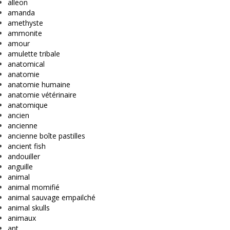
alleon
amanda
amethyste
ammonite
amour
amulette tribale
anatomical
anatomie
anatomie humaine
anatomie vétérinaire
anatomique
ancien
ancienne
ancienne boîte pastilles
ancient fish
andouiller
anguille
animal
animal momifié
animal sauvage empailché
animal skulls
animaux
ant