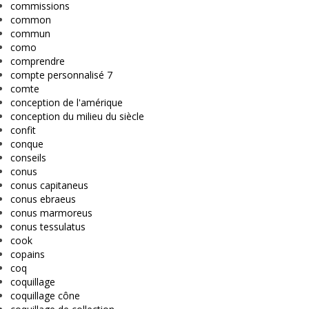
commissions
common
commun
como
comprendre
compte personnalisé 7
comte
conception de l'amérique
conception du milieu du siècle
confit
conque
conseils
conus
conus capitaneus
conus ebraeus
conus marmoreus
conus tessulatus
cook
copains
coq
coquillage
coquillage cône