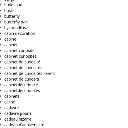
burlesque
buste
butterfly
butterfly pair
bycoeurlilas
cabin decoration
cabine
cabinet
cabinet curiosité
cabinet curiosités
cabinet de curiosité
cabinet de curiosités
cabinet de curiosités lorient
cabinet de curiositi
cabinetdecuriosité
cabinetdecuriosites
cabinets
cache
cadavre
cadavre pourri
cadeau bizarre
cadeau d'anniversaire