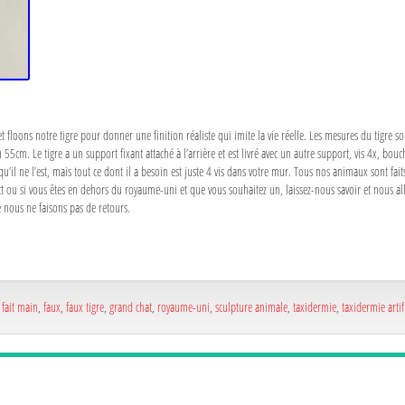
loons notre tigre pour donner une finition réaliste qui imite la vie réelle. Les mesures du tigre s
m. Le tigre a un support fixant attaché à l’arrière et est livré avec un autre support, vis 4x, bouc
qu’il ne l’est, mais tout ce dont il a besoin est juste 4 vis dans votre mur. Tous nos animaux sont fai
act ou si vous êtes en dehors du royaume-uni et que vous souhaitez un, laissez-nous savoir et nous al
 nous ne faisons pas de retours.
,
fait main
,
faux
,
faux tigre
,
grand chat
,
royaume-uni
,
sculpture animale
,
taxidermie
,
taxidermie artif