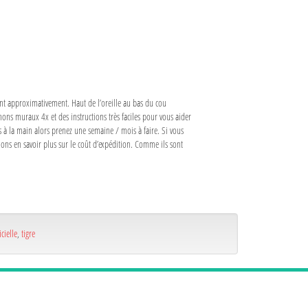
ont approximativement. Haut de l’oreille au bas du cou
hons muraux 4x et des instructions très faciles pour vous aider
ts à la main alors prenez une semaine / mois à faire. Si vous
lons en savoir plus sur le coût d’expédition. Comme ils sont
icielle
,
tigre