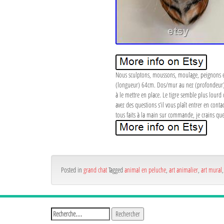
Nous sculptons, moussons, moulage, peignons et f
(longueur) 64cm. Dos/mur au nez (profondeur) 55c
à le mettre en place. Le tigre semble plus lourd 
avez des questions s’il vous plaît entrer en cont
tous faits à la main sur commande, je crains que
Posted in
grand chat
Tagged
animal en peluche
,
art animalier
,
art mural