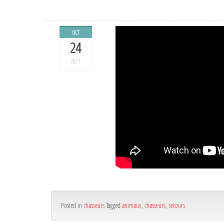
OCT
24
2021
Posted in
chasseurs
Tagged
animaux
,
chasseurs
,
secours