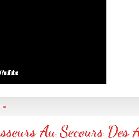
meux
sseurs Au Secours Des