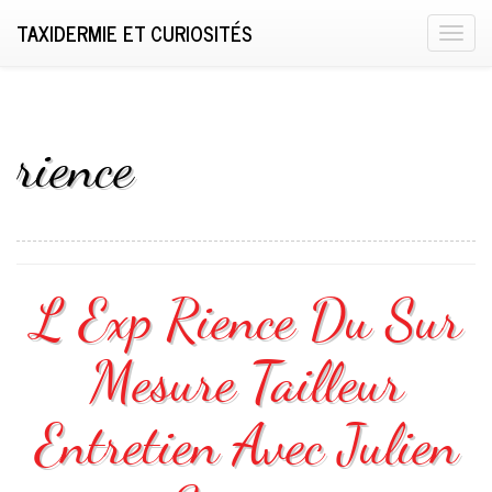
TAXIDERMIE ET CURIOSITÉS
T
o
g
g
l
rience
e
n
a
v
i
L Exp Rience Du Sur
g
a
Mesure Tailleur
t
i
o
Entretien Avec Julien
n