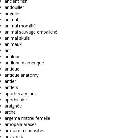
ancient fish
andouiller
anguille
animal
animal momifié
animal sauvage empailché
animal skulls
animaux
ant
antilope
antilope d'amérique
antique
antique anatomy
antler
antlers
apothecary jars
apothicaire
araignée
arche
argema mittrei femelle
arhopala araxes
armoire à curiosités
ars goetia