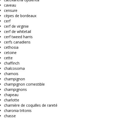
caveau
censure
cèpes de bordeaux
cerf
cerf de virginie
cerf de whitetail
cerf tweed harris
cerfs canadiens
cethosia
cetoine
cette
chaffinch
chalcosoma
chamois
champignon
champignon comestible
champignons
chapeau
charlotte
charnière de coquilles de rareté
charonia tritonis
chasse