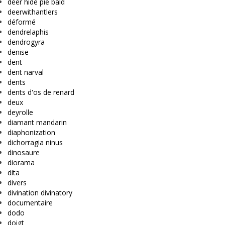
deer hide pie bald
deerwithantlers
déformé
dendrelaphis
dendrogyra
denise
dent
dent narval
dents
dents d'os de renard
deux
deyrolle
diamant mandarin
diaphonization
dichorragia ninus
dinosaure
diorama
dita
divers
divination divinatory
documentaire
dodo
doigt