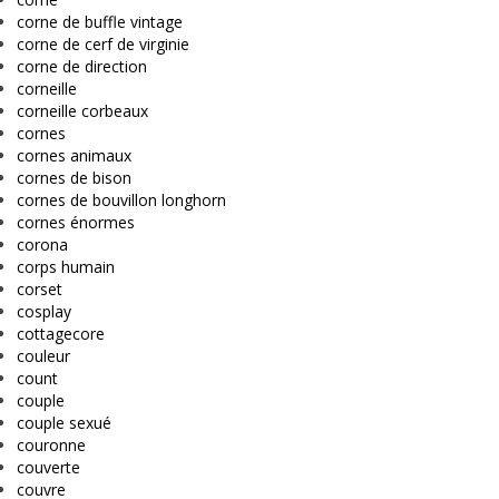
corne de buffle vintage
corne de cerf de virginie
corne de direction
corneille
corneille corbeaux
cornes
cornes animaux
cornes de bison
cornes de bouvillon longhorn
cornes énormes
corona
corps humain
corset
cosplay
cottagecore
couleur
count
couple
couple sexué
couronne
couverte
couvre