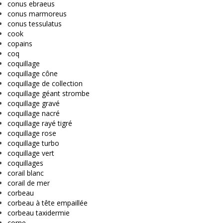
conus ebraeus
conus marmoreus
conus tessulatus
cook
copains
coq
coquillage
coquillage cône
coquillage de collection
coquillage géant strombe
coquillage gravé
coquillage nacré
coquillage rayé tigré
coquillage rose
coquillage turbo
coquillage vert
coquillages
corail blanc
corail de mer
corbeau
corbeau à tête empaillée
corbeau taxidermie
corne