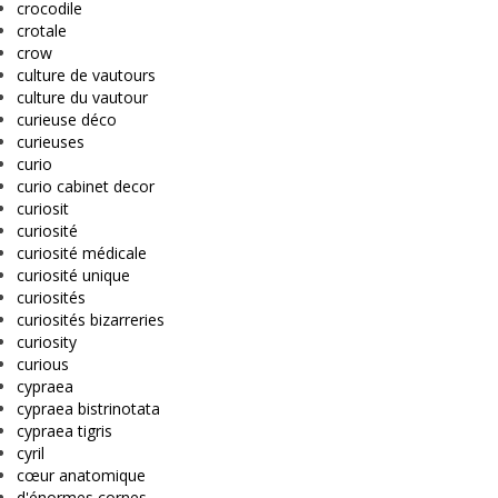
crocodile
crotale
crow
culture de vautours
culture du vautour
curieuse déco
curieuses
curio
curio cabinet decor
curiosit
curiosité
curiosité médicale
curiosité unique
curiosités
curiosités bizarreries
curiosity
curious
cypraea
cypraea bistrinotata
cypraea tigris
cyril
cœur anatomique
d'énormes cornes