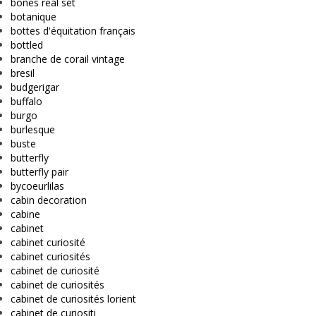
bones real set
botanique
bottes d'équitation français
bottled
branche de corail vintage
bresil
budgerigar
buffalo
burgo
burlesque
buste
butterfly
butterfly pair
bycoeurlilas
cabin decoration
cabine
cabinet
cabinet curiosité
cabinet curiosités
cabinet de curiosité
cabinet de curiosités
cabinet de curiosités lorient
cabinet de curiositi