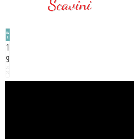
Scavini
AV
R
1
9
20
24