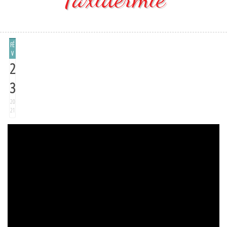
FÉ
V
2
3
20
21