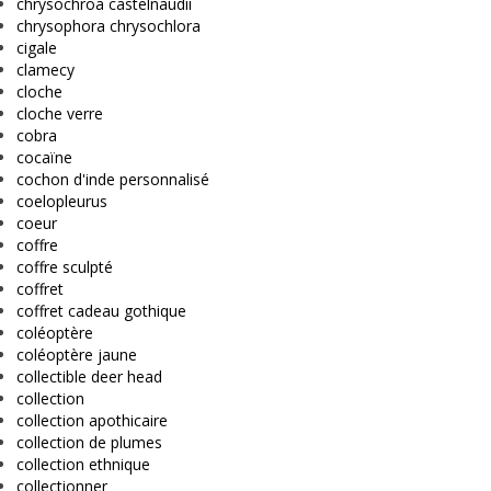
chrysochroa castelnaudii
chrysophora chrysochlora
cigale
clamecy
cloche
cloche verre
cobra
cocaïne
cochon d'inde personnalisé
coelopleurus
coeur
coffre
coffre sculpté
coffret
coffret cadeau gothique
coléoptère
coléoptère jaune
collectible deer head
collection
collection apothicaire
collection de plumes
collection ethnique
collectionner