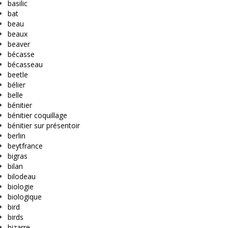
basilic
bat
beau
beaux
beaver
bécasse
bécasseau
beetle
bélier
belle
bénitier
bénitier coquillage
bénitier sur présentoir
berlin
beytfrance
bigras
bilan
bilodeau
biologie
biologique
bird
birds
bizarre