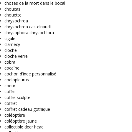
choses de la mort dans le bocal
choucas
chouette
chrysochroa
chrysochroa castelnaudii
chrysophora chrysochlora
cigale
clamecy
cloche
cloche verre
cobra
cocaïne
cochon d'inde personnalisé
coelopleurus
coeur
coffre
coffre sculpté
coffret
coffret cadeau gothique
coléoptère
coléoptère jaune
collectible deer head