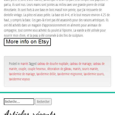
part a, ils sont nus. Leurs mains sont jointes au milieu avec une grande pierre de cristal
étincelante. Ils sont fixés à une base en bois massif non peinte, que j’ai recouverte de
dentelle vintage. La pièce est assez petite. La base est 4×4, et le tout mesure environ 4.25 de
haut, y compris la base. Ces gars-là n’ont pas été assassinés pour des raisons artistiques. Ils
ont été achetés dans un magasin d’approvisionnement en aliments pour animaux de
compagnie, tout comme vous achetez du poulet à l’épicerie. La viande a été utilisée pour
nourrir mon chien, et la peau a été conservée à des fins de sculpture.
Posted in
mariés
Tagged
cadeau de douche nuptiale
,
cadeau de mariage
,
cadeau de
mariée
,
couple
,
couple heureux
,
décoration de gâteau
,
mariés
,
souris mariée
,
taxidermie de mariage
,
taxidermie drôle
,
taxidermie mignonne
,
taxidermie souris
,
taxidermie voyous
Articles récents