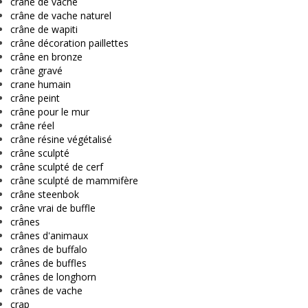
crâne de vache
crâne de vache naturel
crâne de wapiti
crâne décoration paillettes
crâne en bronze
crâne gravé
crane humain
crâne peint
crâne pour le mur
crâne réel
crâne résine végétalisé
crâne sculpté
crâne sculpté de cerf
crâne sculpté de mammifère
crâne steenbok
crâne vrai de buffle
crânes
crânes d'animaux
crânes de buffalo
crânes de buffles
crânes de longhorn
crânes de vache
crap