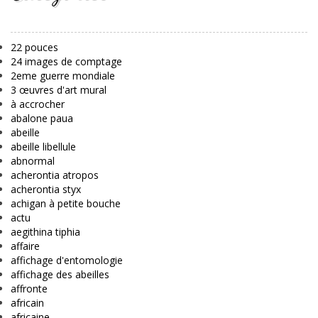
22 pouces
24 images de comptage
2eme guerre mondiale
3 œuvres d'art mural
à accrocher
abalone paua
abeille
abeille libellule
abnormal
acherontia atropos
acherontia styx
achigan à petite bouche
actu
aegithina tiphia
affaire
affichage d'entomologie
affichage des abeilles
affronte
africain
africaine