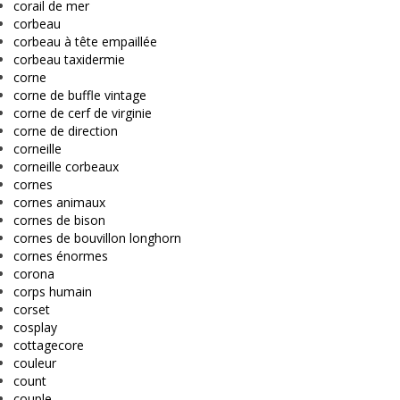
corail de mer
corbeau
corbeau à tête empaillée
corbeau taxidermie
corne
corne de buffle vintage
corne de cerf de virginie
corne de direction
corneille
corneille corbeaux
cornes
cornes animaux
cornes de bison
cornes de bouvillon longhorn
cornes énormes
corona
corps humain
corset
cosplay
cottagecore
couleur
count
couple