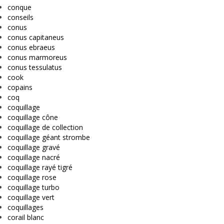
conque
conseils
conus
conus capitaneus
conus ebraeus
conus marmoreus
conus tessulatus
cook
copains
coq
coquillage
coquillage cône
coquillage de collection
coquillage géant strombe
coquillage gravé
coquillage nacré
coquillage rayé tigré
coquillage rose
coquillage turbo
coquillage vert
coquillages
corail blanc