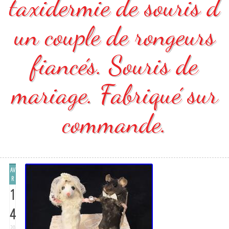
taxidermie de souris d
un couple de rongeurs
fiancés. Souris de
mariage. Fabriqué sur
commande.
AV
R
1
4
20