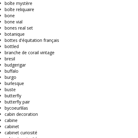
boîte mystère
boîte reliquaire
bone
bone vial
bones real set
botanique
bottes d'équitation français
bottled
branche de corail vintage
bresil
budgerigar
buffalo
burgo
burlesque
buste
butterfly
butterfly pair
bycoeurlilas
cabin decoration
cabine
cabinet
cabinet curiosité