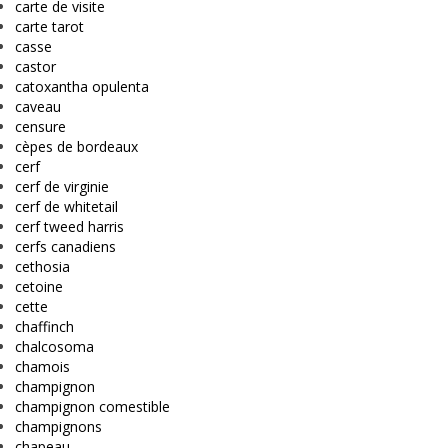
carte de visite
carte tarot
casse
castor
catoxantha opulenta
caveau
censure
cèpes de bordeaux
cerf
cerf de virginie
cerf de whitetail
cerf tweed harris
cerfs canadiens
cethosia
cetoine
cette
chaffinch
chalcosoma
chamois
champignon
champignon comestible
champignons
chapeau