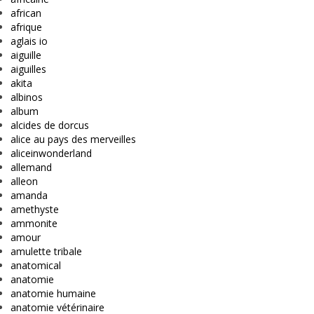
african
afrique
aglais io
aiguille
aiguilles
akita
albinos
album
alcides de dorcus
alice au pays des merveilles
aliceinwonderland
allemand
alleon
amanda
amethyste
ammonite
amour
amulette tribale
anatomical
anatomie
anatomie humaine
anatomie vétérinaire