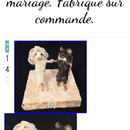
mariage. Fabriqué sur
commande.
AV
R
1
4
20
22