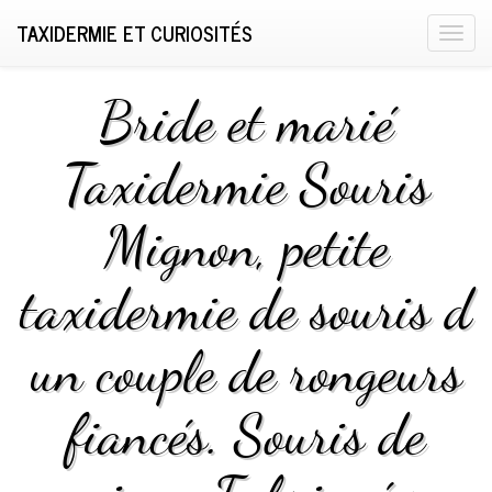
TAXIDERMIE ET CURIOSITÉS
T
o
g
Bride et marié
g
l
Taxidermie Souris
e
n
Mignon, petite
a
v
i
taxidermie de souris d
g
a
un couple de rongeurs
t
i
fiancés. Souris de
o
n