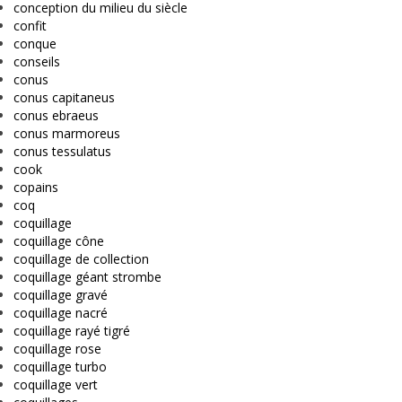
conception du milieu du siècle
confit
conque
conseils
conus
conus capitaneus
conus ebraeus
conus marmoreus
conus tessulatus
cook
copains
coq
coquillage
coquillage cône
coquillage de collection
coquillage géant strombe
coquillage gravé
coquillage nacré
coquillage rayé tigré
coquillage rose
coquillage turbo
coquillage vert