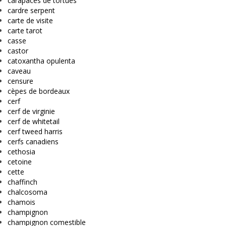
carapaces de tortues
cardre serpent
carte de visite
carte tarot
casse
castor
catoxantha opulenta
caveau
censure
cèpes de bordeaux
cerf
cerf de virginie
cerf de whitetail
cerf tweed harris
cerfs canadiens
cethosia
cetoine
cette
chaffinch
chalcosoma
chamois
champignon
champignon comestible