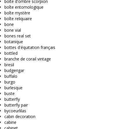
boîte d'ombre scorpion
boîte entomologique
boîte mystère
boîte reliquaire
bone
bone vial
bones real set
botanique
bottes d'équitation français
bottled
branche de corail vintage
bresil
budgerigar
buffalo
burgo
burlesque
buste
butterfly
butterfly pair
bycoeurlilas
cabin decoration
cabine
cabinet