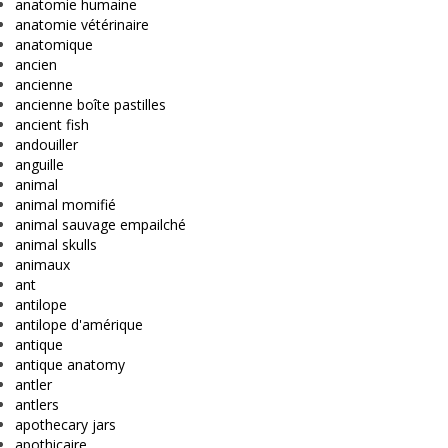
anatomie humaine
anatomie vétérinaire
anatomique
ancien
ancienne
ancienne boîte pastilles
ancient fish
andouiller
anguille
animal
animal momifié
animal sauvage empailché
animal skulls
animaux
ant
antilope
antilope d'amérique
antique
antique anatomy
antler
antlers
apothecary jars
apothicaire