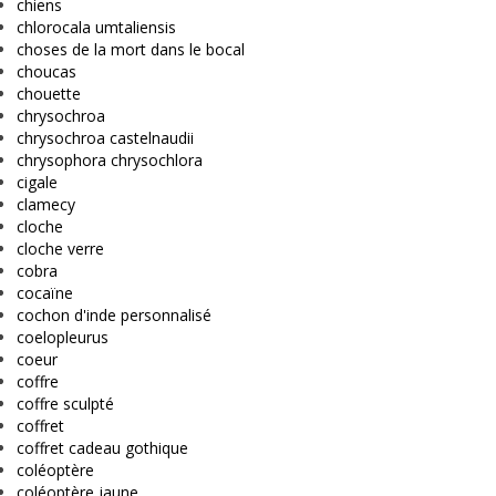
chiens
chlorocala umtaliensis
choses de la mort dans le bocal
choucas
chouette
chrysochroa
chrysochroa castelnaudii
chrysophora chrysochlora
cigale
clamecy
cloche
cloche verre
cobra
cocaïne
cochon d'inde personnalisé
coelopleurus
coeur
coffre
coffre sculpté
coffret
coffret cadeau gothique
coléoptère
coléoptère jaune