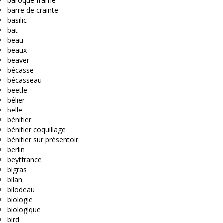
baroque frame
barre de crainte
basilic
bat
beau
beaux
beaver
bécasse
bécasseau
beetle
bélier
belle
bénitier
bénitier coquillage
bénitier sur présentoir
berlin
beytfrance
bigras
bilan
bilodeau
biologie
biologique
bird