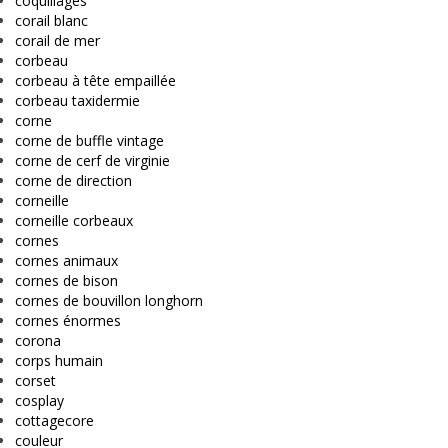
coquillages
corail blanc
corail de mer
corbeau
corbeau à tête empaillée
corbeau taxidermie
corne
corne de buffle vintage
corne de cerf de virginie
corne de direction
corneille
corneille corbeaux
cornes
cornes animaux
cornes de bison
cornes de bouvillon longhorn
cornes énormes
corona
corps humain
corset
cosplay
cottagecore
couleur