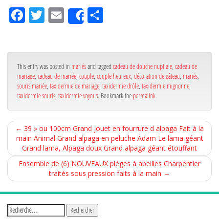
Fa
Tw
Em
Pa
Share
ce
itt
ail
rta
bo
er
ge
ok
r
This entry was posted in
mariés
and tagged
cadeau de douche nuptiale
,
cadeau de
mariage
,
cadeau de mariée
,
couple
,
couple heureux
,
décoration de gâteau
,
mariés
,
souris mariée
,
taxidermie de mariage
,
taxidermie drôle
,
taxidermie mignonne
,
taxidermie souris
,
taxidermie voyous
. Bookmark the
permalink
.
←
39 » ou 100cm Grand jouet en fourrure d alpaga Fait à la
main Animal Grand alpaga en peluche Adam Le lama géant
Grand lama, Alpaga doux Grand alpaga géant étouffant
Ensemble de (6) NOUVEAUX pièges à abeilles Charpentier
traités sous pression faits à la main
→