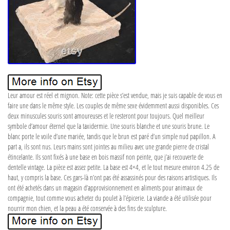
Leur amour est réel et mignon. Note: cette pièce s’est vendue, mais je suis capable de vous en
faire une dans le même style. Les couples de même sexe évidemment aussi disponibles. Ces
deux minuscules souris sont amoureuses et le resteront pour toujours. Quel meilleur
symbole d’amour éternel que la taxidermie. Une souris blanche et une souris brune. Le
blanc porte le voile d’une mariée, tandis que le brun est paré d’un simple nud papillon. A
part a, ils sont nus. Leurs mains sont jointes au milieu avec une grande pierre de cristal
étincelante. Ils sont fixés à une base en bois massif non peinte, que j’ai recouverte de
dentelle vintage. La pièce est assez petite. La base est 4×4, et le tout mesure environ 4.25 de
haut, y compris la base. Ces gars-là n’ont pas été assassinés pour des raisons artistiques. Ils
ont été achetés dans un magasin d’approvisionnement en aliments pour animaux de
compagnie, tout comme vous achetez du poulet à l’épicerie. La viande a été utilisée pour
nourrir mon chien, et la peau a été conservée à des fins de sculpture.