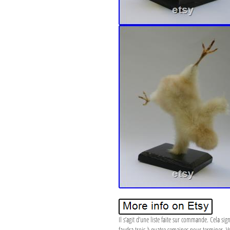
Il s’agit d’une liste faite sur commande. Cela sig
faudra trois à quatre semaines pour terminer. Vou