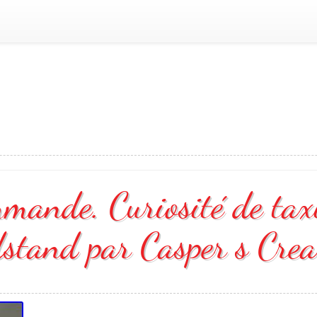
mande. Curiosité de tax
stand par Casper s Crea