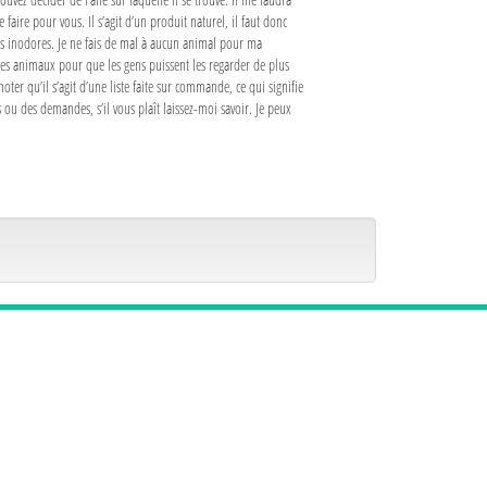
aire pour vous. Il s’agit d’un produit naturel, il faut donc
ntis inodores. Je ne fais de mal à aucun animal pour ma
 les animaux pour que les gens puissent les regarder de plus
ter qu’il s’agit d’une liste faite sur commande, ce qui signifie
s ou des demandes, s’il vous plaît laissez-moi savoir. Je peux