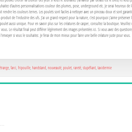
haitez d’autres personnalisations couleur des plumes, pose, underground etc. Je serai heureux de le f
rait rendre les couleurs ternes. Les poulets sont faciles à nettoyer avec un pinceau doux et sont gara
produit de l’industrie des ufs. J’ai un grand respect pour la nature, c’est pourquoi j’aime préserver
ulet aussi unique. Pour en savoir plus sur les créatures de casper, consultez la boutique. Veuillez no
 vous. Le résultat final peut différer légèrement des images présentées ici. Si vous avez des question
l’envoyer si vous le souhaitez. Je ferai de mon mieux pour faire une belle créature juste pour vous.
étrange
,
farci
,
fripouille
,
handstand
,
nouveauté
,
poulet
,
rareté
,
stupéfiant
,
taxidermie