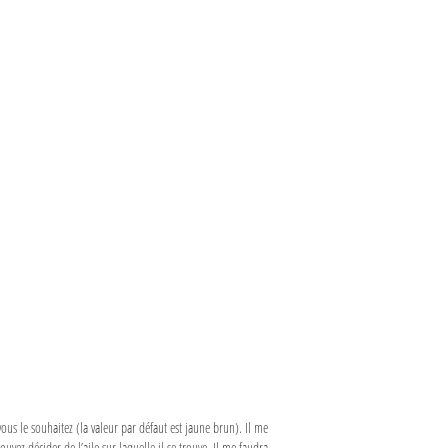
vous le souhaitez (la valeur par défaut est jaune brun). Il me
uvez décider de l’aile sur laquelle il se trouve. Il me faudra