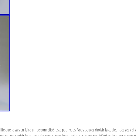
nifie que je vais en faire un personnalisé juste pour vous. Vous pouvez choisir la couleur des yeux si 
s pouvez choisir la couleur des yeux si vous le souhaitez (la valeur par défaut est le bleu) et vous po