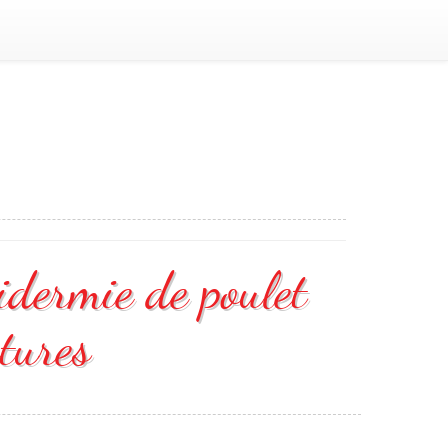
idermie de poulet
tures