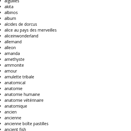
aiguilles
akita
albinos
album
alcides de dorcus
alice au pays des merveilles
aliceinwonderland
allemand
alleon
amanda
amethyste
ammonite
amour
amulette tribale
anatomical
anatomie
anatomie humaine
anatomie vétérinaire
anatomique
ancien
ancienne
ancienne boîte pastilles
ancient fish