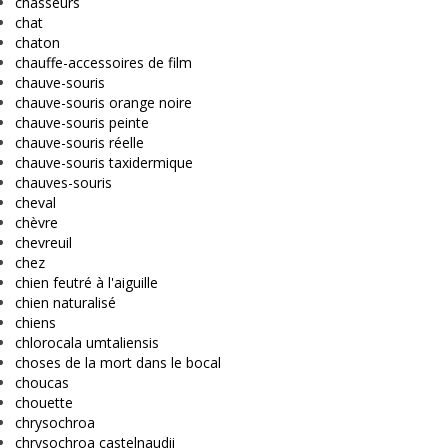
chasseurs
chat
chaton
chauffe-accessoires de film
chauve-souris
chauve-souris orange noire
chauve-souris peinte
chauve-souris réelle
chauve-souris taxidermique
chauves-souris
cheval
chèvre
chevreuil
chez
chien feutré à l'aiguille
chien naturalisé
chiens
chlorocala umtaliensis
choses de la mort dans le bocal
choucas
chouette
chrysochroa
chrysochroa castelnaudii