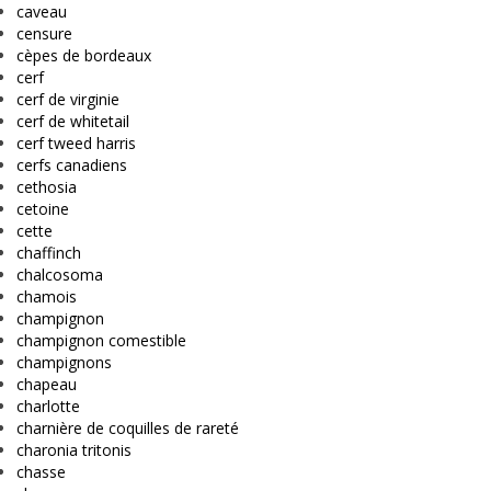
caveau
censure
cèpes de bordeaux
cerf
cerf de virginie
cerf de whitetail
cerf tweed harris
cerfs canadiens
cethosia
cetoine
cette
chaffinch
chalcosoma
chamois
champignon
champignon comestible
champignons
chapeau
charlotte
charnière de coquilles de rareté
charonia tritonis
chasse