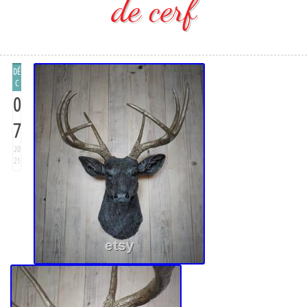
de cerf
DÉ
C
0
7
20
21