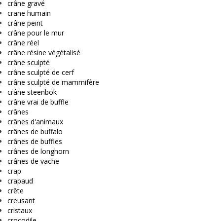
crâne gravé
crane humain
crâne peint
crâne pour le mur
crâne réel
crâne résine végétalisé
crâne sculpté
crâne sculpté de cerf
crâne sculpté de mammifère
crâne steenbok
crâne vrai de buffle
crânes
crânes d'animaux
crânes de buffalo
crânes de buffles
crânes de longhorn
crânes de vache
crap
crapaud
crête
creusant
cristaux
crocodile