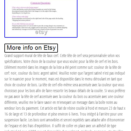
Grand support mural de tête de faux cerf. Cette tête de cerf sera personnalisée selon vos
spécifications. Votre choix de la couleur que vous voulez pour la tête de cerf et les bois.
L’élément montré dans les images de la liste a été peint comme suit: couleur de la tête de
cerf: noir, couleur du bois: argent satiné. Veuillez noter que l’argent satiné n’est pas indiqué
sur le nuancier pour le moment, mais est disponible dans le menu déroulant en tant que
choix de couleur de bois. La tête de cerf elle-même sera accentuée avec la couleur que vous
choisissez pour les bois afin de faire ressortir les beaux détails de la coulée. Si vous préférez
ne pas avoir la tête de cerf accentuée avec la couleur du bois ou accentuée avec une couleur
différente, veuillez me le faire savoir en m’envoyant un message dans la boîte notes au
vendeur lors du paiement. Cet article est fait de résine coulée à froid et mesure 23 de haut x
16 de large et 13 de profondeur et pèse environ 6 livres. Trou intégré à l’arrière pour une
suspension facile. Les bois sont amovibles et seront expédiés sans attache afin d’économiser
de l’espace et des frais d’expédition. Il suffit de coller en place avec un adhésif de type