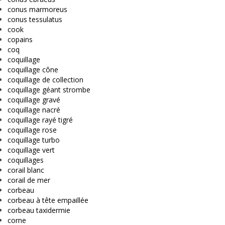
conus marmoreus
conus tessulatus
cook
copains
coq
coquillage
coquillage cône
coquillage de collection
coquillage géant strombe
coquillage gravé
coquillage nacré
coquillage rayé tigré
coquillage rose
coquillage turbo
coquillage vert
coquillages
corail blanc
corail de mer
corbeau
corbeau à tête empaillée
corbeau taxidermie
corne