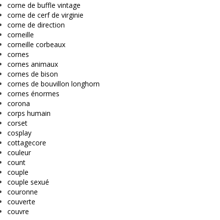
corne de buffle vintage
corne de cerf de virginie
corne de direction
corneille
corneille corbeaux
cornes
cornes animaux
cornes de bison
cornes de bouvillon longhorn
cornes énormes
corona
corps humain
corset
cosplay
cottagecore
couleur
count
couple
couple sexué
couronne
couverte
couvre