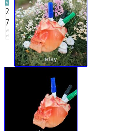
AI
2
7
20
24