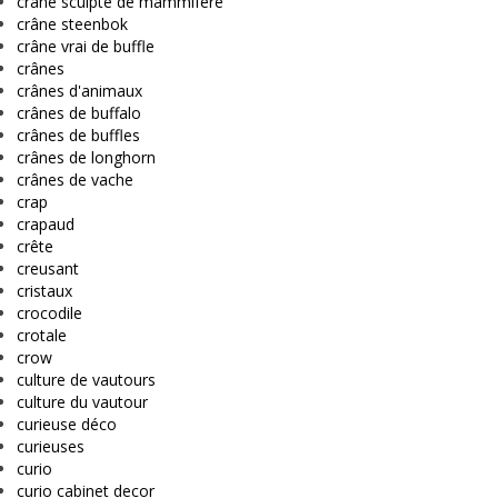
crâne sculpté de mammifère
crâne steenbok
crâne vrai de buffle
crânes
crânes d'animaux
crânes de buffalo
crânes de buffles
crânes de longhorn
crânes de vache
crap
crapaud
crête
creusant
cristaux
crocodile
crotale
crow
culture de vautours
culture du vautour
curieuse déco
curieuses
curio
curio cabinet decor