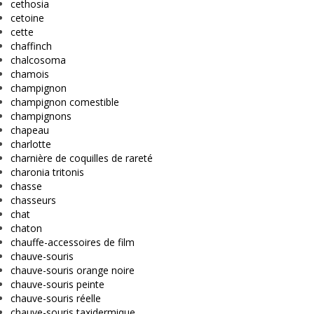
cethosia
cetoine
cette
chaffinch
chalcosoma
chamois
champignon
champignon comestible
champignons
chapeau
charlotte
charnière de coquilles de rareté
charonia tritonis
chasse
chasseurs
chat
chaton
chauffe-accessoires de film
chauve-souris
chauve-souris orange noire
chauve-souris peinte
chauve-souris réelle
chauve-souris taxidermique