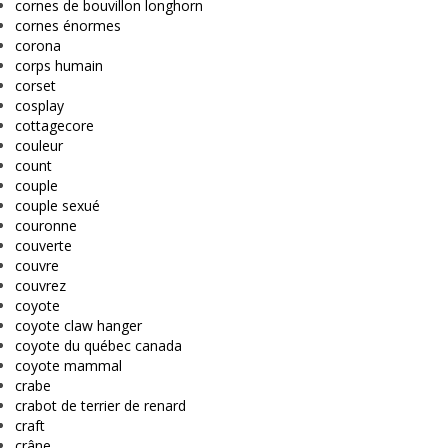
cornes de bouvillon longhorn
cornes énormes
corona
corps humain
corset
cosplay
cottagecore
couleur
count
couple
couple sexué
couronne
couverte
couvre
couvrez
coyote
coyote claw hanger
coyote du québec canada
coyote mammal
crabe
crabot de terrier de renard
craft
crâne