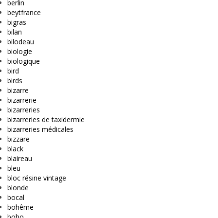
berlin
beytfrance
bigras
bilan
bilodeau
biologie
biologique
bird
birds
bizarre
bizarrerie
bizarreries
bizarreries de taxidermie
bizarreries médicales
bizzare
black
blaireau
bleu
bloc résine vintage
blonde
bocal
bohême
boho