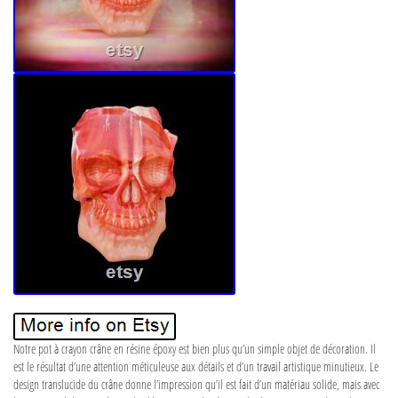
Notre pot à crayon crâne en résine époxy est bien plus qu’un simple objet de décoration. Il
est le résultat d’une attention méticuleuse aux détails et d’un travail artistique minutieux. Le
design translucide du crâne donne l’impression qu’il est fait d’un matériau solide, mais avec