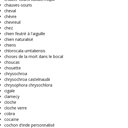
chauves-souris
cheval
chèvre
chevreuil
chez
chien feutré à l'aiguille
chien naturalisé
chiens
chlorocala umtaliensis
choses de la mort dans le bocal
choucas
chouette
chrysochroa
chrysochroa castelnaudii
chrysophora chrysochlora
cigale
clamecy
cloche
cloche verre
cobra
cocaïne
cochon d'inde personnalisé