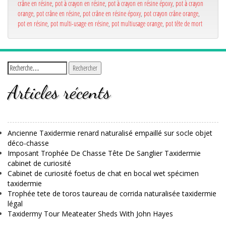
crâne en résine
,
pot à crayon en résine
,
pot à crayon en résine époxy
,
pot à crayon
orange
,
pot crâne en résine
,
pot crâne en résine époxy
,
pot crayon crâne orange
,
pot en résine
,
pot multi-usage en résine
,
pot multiusage orange
,
pot tête de mort
Articles récents
Ancienne Taxidermie renard naturalisé empaillé sur socle objet
déco-chasse
Imposant Trophée De Chasse Tête De Sanglier Taxidermie
cabinet de curiosité
Cabinet de curiosité foetus de chat en bocal wet spécimen
taxidermie
Trophée tete de toros taureau de corrida naturalisée taxidermie
légal
Taxidermy Tour Meateater Sheds With John Hayes