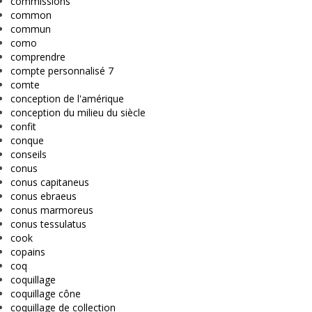
commissions
common
commun
como
comprendre
compte personnalisé 7
comte
conception de l'amérique
conception du milieu du siècle
confit
conque
conseils
conus
conus capitaneus
conus ebraeus
conus marmoreus
conus tessulatus
cook
copains
coq
coquillage
coquillage cône
coquillage de collection