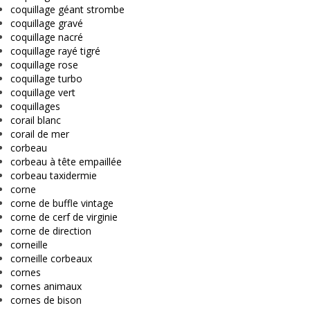
coquillage géant strombe
coquillage gravé
coquillage nacré
coquillage rayé tigré
coquillage rose
coquillage turbo
coquillage vert
coquillages
corail blanc
corail de mer
corbeau
corbeau à tête empaillée
corbeau taxidermie
corne
corne de buffle vintage
corne de cerf de virginie
corne de direction
corneille
corneille corbeaux
cornes
cornes animaux
cornes de bison