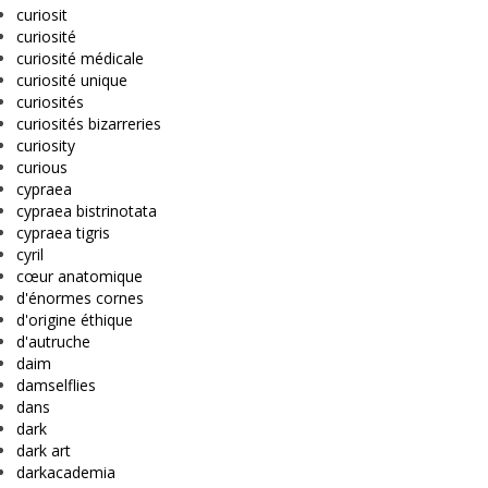
curiosit
curiosité
curiosité médicale
curiosité unique
curiosités
curiosités bizarreries
curiosity
curious
cypraea
cypraea bistrinotata
cypraea tigris
cyril
cœur anatomique
d'énormes cornes
d'origine éthique
d'autruche
daim
damselflies
dans
dark
dark art
darkacademia