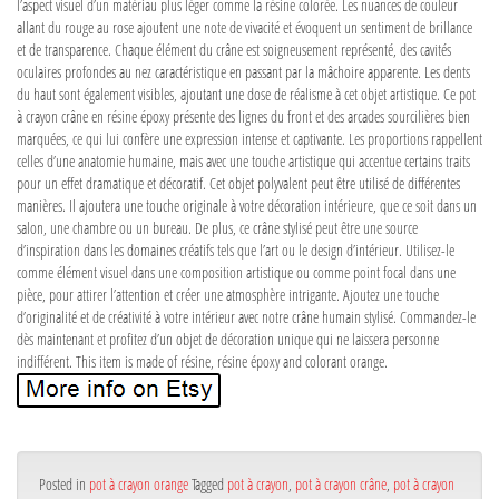
l’aspect visuel d’un matériau plus léger comme la résine colorée. Les nuances de couleur
allant du rouge au rose ajoutent une note de vivacité et évoquent un sentiment de brillance
et de transparence. Chaque élément du crâne est soigneusement représenté, des cavités
oculaires profondes au nez caractéristique en passant par la mâchoire apparente. Les dents
du haut sont également visibles, ajoutant une dose de réalisme à cet objet artistique. Ce pot
à crayon crâne en résine époxy présente des lignes du front et des arcades sourcilières bien
marquées, ce qui lui confère une expression intense et captivante. Les proportions rappellent
celles d’une anatomie humaine, mais avec une touche artistique qui accentue certains traits
pour un effet dramatique et décoratif. Cet objet polyvalent peut être utilisé de différentes
manières. Il ajoutera une touche originale à votre décoration intérieure, que ce soit dans un
salon, une chambre ou un bureau. De plus, ce crâne stylisé peut être une source
d’inspiration dans les domaines créatifs tels que l’art ou le design d’intérieur. Utilisez-le
comme élément visuel dans une composition artistique ou comme point focal dans une
pièce, pour attirer l’attention et créer une atmosphère intrigante. Ajoutez une touche
d’originalité et de créativité à votre intérieur avec notre crâne humain stylisé. Commandez-le
dès maintenant et profitez d’un objet de décoration unique qui ne laissera personne
indifférent. This item is made of résine, résine époxy and colorant orange.
Posted in
pot à crayon orange
Tagged
pot à crayon
,
pot à crayon crâne
,
pot à crayon