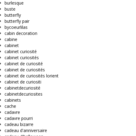
burlesque
buste
butterfly
butterfly pair
bycoeurlilas
cabin decoration
cabine
cabinet
cabinet curiosité
cabinet curiosités
cabinet de curiosité
cabinet de curiosités
cabinet de curiosités lorient
cabinet de curiositi
cabinetdecuriosité
cabinetdecuriosites
cabinets
cache
cadavre
cadavre pourri
cadeau bizarre
cadeau d'anniversaire