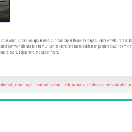
dius orion. Et papillon appias nero. Sur fond papier fleuris. Cerclage du cadre en velours rosé. Idé
sibilité comme nulle une fois au mur. Sur les cadres anciens relookés il est possible d’avoir de micro
einture, cadre, appias nero and papier fleurs.
adre ovale
,
entomologie
,
historis odius orion
,
insecte
,
naturalisé
,
oddities
,
sorcière
,
sphingidae
,
tax