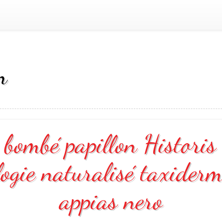
n
 bombé papillon Historis 
logie naturalisé taxiderm
appias nero