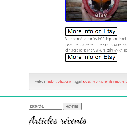
Verre bombé des années 1960. Papillon historis o
peuvent être présentes sur le verre du cadre ; vi
of historis odius orion, velours, cadre ancien, p
Posted in
historis odius orion
Tagged
appias nero
,
cabinet de curiosité
,
c
Articles récents