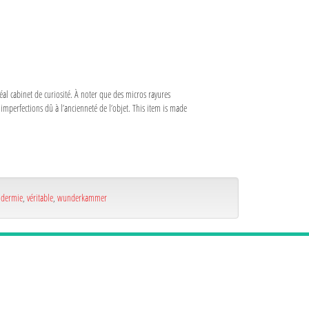
al cabinet de curiosité. À noter que des micros rayures
 imperfections dû à l’ancienneté de l’objet. This item is made
idermie
,
véritable
,
wunderkammer