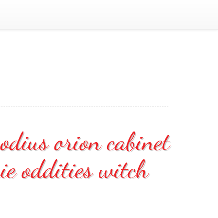
odius orion cabinet
ie oddities witch