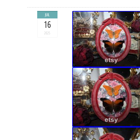
JUIL
16
2025